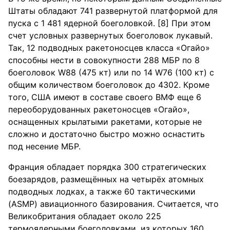
Штаты обладают 741 развернутой платформой для
пуска с 1 481 ядерной боеголовкой. [8] При этом
счет условных развернутых боеголовок лукавый.
Так, 12 подводных ракетоносцев класса «Огайо»
способны нести в совокупности 288 МБР по 8
боеголовок W88 (475 кт) или по 14 W76 (100 кт) с
общим количеством боеголовок до 4302. Кроме
того, США имеют в составе своего ВМФ еще 6
переоборудованных ракетоносцев «Огайо»,
оснащенных крылатыми ракетами, которые не
сложно и достаточно быстро можно оснастить
под несение МБР.
Франция обладает порядка 300 стратегических
боезарядов, размещённых на четырёх атомных
подводных лодках, а также 60 тактическими
(ASMP) авиационного базирования. Считается, что
Великобритания обладает около 225
термоядерными боеголовками, из которых 160