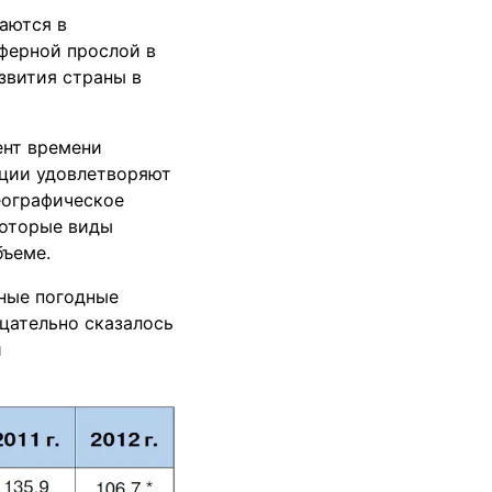
аются в
уферной прослой в
звития страны в
ент времени
кции удовлетворяют
еографическое
которые виды
бъеме.
тные погодные
ицательно сказалось
и