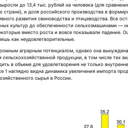
выросли до 13,4 тыс. рублей на человека (для сравнени
о стране), и доля российского производства в форми
ивного развития свиноводства и птицеводства. Все ос
тных культур до обеспеченности сельхозмашинами — н
екоторые вместо роста и вовсе показывали падение. О
лишь как неудовлетворительные.
громным аграрным потенциалом, однако она вынужден
 сельскохозяйственной продукции, в том числе тех ви
ить в объеме для удовлетворения не только внутреннег
ке 1 наглядно видна динамика увеличения импорта пр
озяйственного сырья в России.