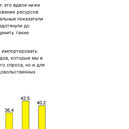
я: это вдвое ниже
ровании ресурсов
тальные показатели
едотянули до
ценить такие
а импортировать
дов, которые мы в
о спроса, но и для
одовольственных