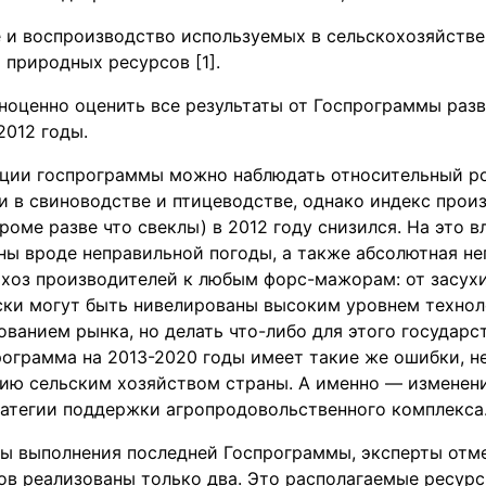
 и воспроизводство используемых в сельскохозяйств
 природных ресурсов [1].
ноценно оценить все результаты от Госпрограммы разв
2012 годы.
ации госпрограммы можно наблюдать относительный р
 в свиноводстве и птицеводстве, однако индекс прои
роме разве что свеклы) в 2012 году снизился. На это в
ны вроде неправильной погоды, а также абсолютная не
ьхоз производителей к любым форс-мажорам: от засух
иски могут быть нивелированы высоким уровнем технол
ванием рынка, но делать что-либо для этого государст
ограмма на 2013-2020 годы имеет такие же ошибки, н
нию сельским хозяйством страны. А именно — изменен
ратегии поддержки агропродовольственного комплекса
ы выполнения последней Госпрограммы, эксперты отмет
ов реализованы только два. Это располагаемые ресур