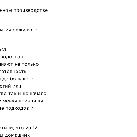
енном производстве
ития сельского
ост
зводства в
лияют не только
готовность
и до большого
огий или
во так и не начало.
е меняя принципы
ие подходов и
.
или, что из 12
сы домашних