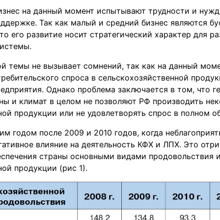
изнес на данный момент испытывают трудности и нужд
ддержке. Так как малый и средний бизнес являются б
то его развитие носит стратегический характер для ра
системы.
й темы не вызывает сомнений, так как на данный мом
требительского спроса в сельскохозяйственной проду
едприятия. Однако проблема заключается в том, что г
ны и климат в целом не позволяют РФ производить не
ой продукции или не удовлетворять спрос в полном о
ьим годом после 2009 и 2010 годов, когда неблагоприя
гативное влияние на деятельность КФХ и ЛПХ. Это отр
еспечения страны основными видами продовольствия 
ой продукции (рис 1).