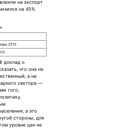
влияли на экспорт
низился на 45%
и
варь 2015
510
Ф доклад о
казать, что она не
ественный, а не
рарного сектора —
ме того,
политику.
ным
аселения, а это
ругой стороны, для
том уровне цен не