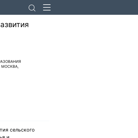
развития
РАЗОВАНИЯ
. МОСКВА
,
тия сельского
ья и