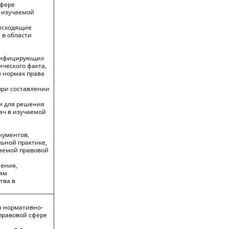
сфере
 изучаемой
оисходящие
 в области
алифицирующих
ческого факта,
 нормах права
при составлении
и для решения
ач в изучаемой
кументов,
ьной практике,
аемой правовой
ения,
ям
тва в
я нормативно-
правовой сфере