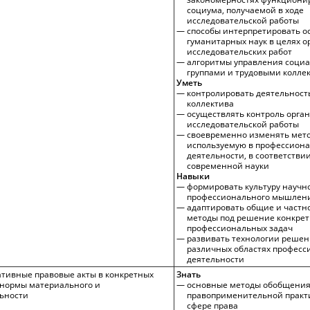
социума, получаемой в ходе
исследовательской работы
способы интерпретировать о
гуманитарных наук в целях 
исследовательских работ
алгоритмы управления соци
группами и трудовыми колле
Уметь
контролировать деятельност
коллектива
осуществлять контроль орга
исследовательской работы
своевременно изменять мето
используемую в профессион
деятельности, в соответстви
современной науки
Навыки
формировать культуру научн
профессионального мышлен
адаптировать общие и частн
методы под решение конкре
профессиональных задач
развивать технологии решен
различных областях профес
деятельности
тивные правовые акты в конкретных
Знать
 нормы материального и
основные методы обобщени
льности
правоприменительной практ
сфере права