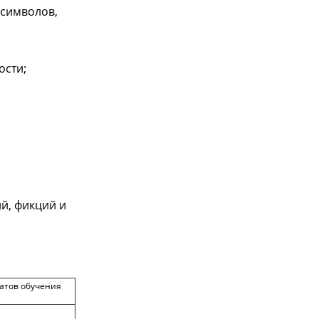
 символов,
ости;
й, фикций и
атов обучения