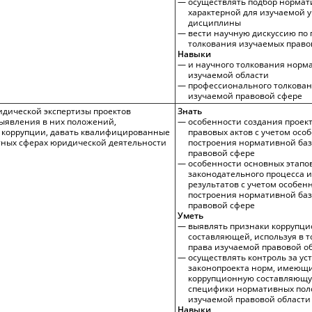
осуществлять подбор нормат
характерной для изучаемой 
дисциплины
вести научную дискуссию по
толкования изучаемых право
Навыки
и научного толкования норма
изучаемой области
профессионального толкован
изучаемой правовой сфере
идической экспертизы проектов
Знать
выявления в них положений,
особенности создания проек
 коррупции, давать квалифицированные
правовых актов с учетом осо
тных сферах юридической деятельности
построения нормативной ба
правовой сфере
особенности основных этапо
законодательного процесса 
результатов с учетом особен
построения нормативной ба
правовой сфере
Уметь
выявлять признаки коррупц
составляющей, используя в 
права изучаемой правовой о
осуществлять контроль за ус
законопроекта норм, имеющ
коррупционную составляющу
специфики нормативных по
изучаемой правовой области
Навыки