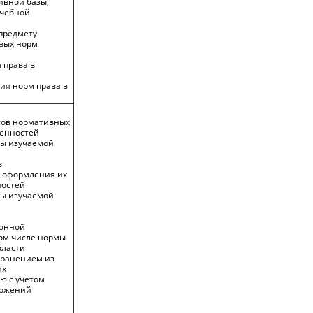
ивной базы,
учебной
 предмету
вых норм
 права в
ия норм права в
тов нормативных
бенностей
зы изучаемой
в
и оформления их
ностей
зы изучаемой
ионной
том числе нормы
бласти
транением из
их
ю с учетом
ложений