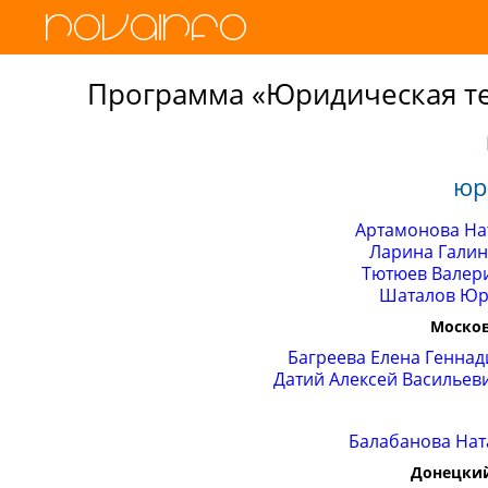
Программа «Юридическая те
юр
Артамонова На
Ларина Гали
Тютюев Валер
Шаталов Юр
Москов
Багреева Елена Геннад
Датий Алексей Васильев
Балабанова Нат
Донецкий