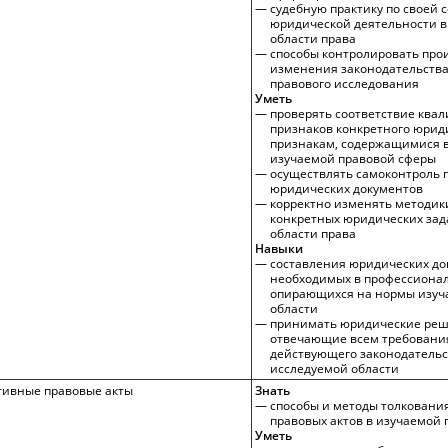
судебную практику по своей 
юридической деятельности в
области права
способы контролировать пр
изменения законодательства
правового исследования
Уметь
проверять соответствие кв
признаков конкретного юриди
признакам, содержащимися в
изучаемой правовой сферы
осуществлять самоконтроль 
юридических документов
корректно изменять методик
конкретных юридических зад
области права
Навыки
составления юридических до
необходимых в профессионал
опирающихся на нормы изуч
области
принимать юридические реш
отвечающие всем требовани
действующего законодательс
исследуемой области
тивные правовые акты
Знать
способы и методы толковани
правовых актов в изучаемой 
Уметь