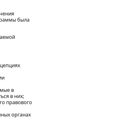
учения
граммы была
чаемой
нцепциях
ии
емые в
ься в них;
го правового
чных органах