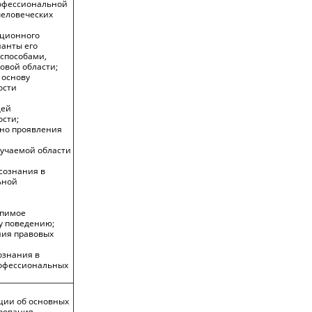
рофессиональной
человеческих
пционного
анты его
способами,
овой области;
 основу
ости
щей
сти;
но проявления
зучаемой области
сознания в
ьной
рпимое
у поведению;
ния правовых
ознания в
рофессиональных
ии об основных
рования