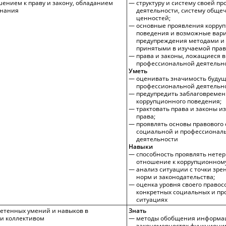
ением к праву и закону, обладанием
структуру и систему своей п
знания
деятельности, систему обще
ценностей;
основные проявления корру
поведения и возможные вари
предупреждения методами и 
принятыми в изучаемой прав
права и законы, ложащиеся в
профессиональной деятельн
Уметь
оценивать значимость буду
профессиональной деятельно
предупредить заблаговремен
коррупционного поведения;
трактовать права и законы и
права;
проявлять основы правового 
социальной и профессионал
деятельности
Навыки
способность проявлять нете
отношение к коррупционном
анализ ситуации с точки зре
норм и законодательства;
оценка уровня своего правос
конкретных социальных и п
ситуациях
етенных умений и навыков в
Знать
ии коллективом
методы обобщения информац
закономерностях функциони