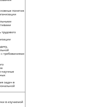
сновные понятия
организации
альными
ктивами
ь трудового
низации
дику,
альной
и с требованиями
ого
ия
о-научные
тных
ия задач в
сиональной
я
ики в изучаемой