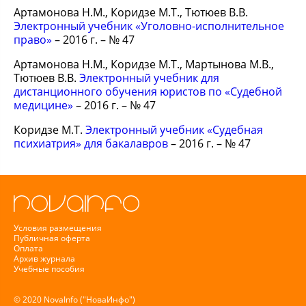
Артамонова Н.М., Коридзе М.Т., Тютюев В.В.
Электронный учебник «Уголовно-исполнительное
право»
– 2016 г. – № 47
Артамонова Н.М., Коридзе М.Т., Мартынова М.В.,
Тютюев В.В.
Электронный учебник для
дистанционного обучения юристов по «Судебной
медицине»
– 2016 г. – № 47
Коридзе М.Т.
Электронный учебник «Судебная
психиатрия» для бакалавров
– 2016 г. – № 47
Условия размещения
Публичная оферта
Оплата
Архив журнала
Учебные пособия
© 2020 NovaInfo ("НоваИнфо")