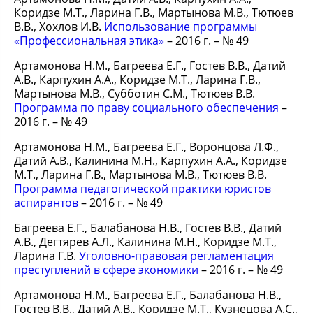
Коридзе М.Т., Ларина Г.В., Мартынова М.В., Тютюев
В.В., Хохлов И.В.
Использование программы
«Профессиональная этика»
– 2016 г. – № 49
Артамонова Н.М., Багреева Е.Г., Гостев В.В., Датий
А.В., Карпухин А.А., Коридзе М.Т., Ларина Г.В.,
Мартынова М.В., Субботин С.М., Тютюев В.В.
Программа по праву социального обеспечения
–
2016 г. – № 49
Артамонова Н.М., Багреева Е.Г., Воронцова Л.Ф.,
Датий А.В., Калинина М.Н., Карпухин А.А., Коридзе
М.Т., Ларина Г.В., Мартынова М.В., Тютюев В.В.
Программа педагогической практики юристов
аспирантов
– 2016 г. – № 49
Багреева Е.Г., Балабанова Н.В., Гостев В.В., Датий
А.В., Дегтярев А.Л., Калинина М.Н., Коридзе М.Т.,
Ларина Г.В.
Уголовно-правовая регламентация
преступлений в сфере экономики
– 2016 г. – № 49
Артамонова Н.М., Багреева Е.Г., Балабанова Н.В.,
Гостев В.В., Датий А.В., Коридзе М.Т., Кузнецова А.С.,