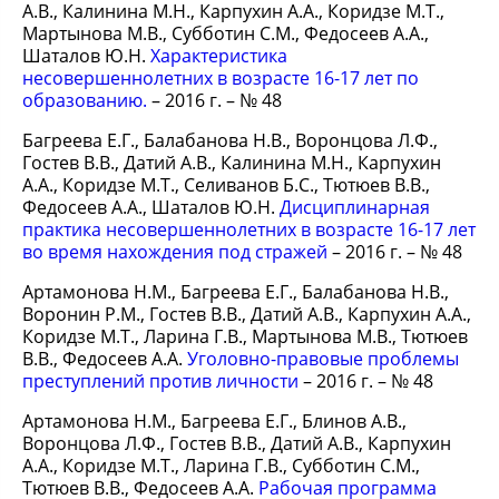
А.В., Калинина М.Н., Карпухин А.А., Коридзе М.Т.,
Мартынова М.В., Субботин С.М., Федосеев А.А.,
Шаталов Ю.Н.
Характеристика
несовершеннолетних в возрасте 16-17 лет по
образованию.
– 2016 г. – № 48
Багреева Е.Г., Балабанова Н.В., Воронцова Л.Ф.,
Гостев В.В., Датий А.В., Калинина М.Н., Карпухин
А.А., Коридзе М.Т., Селиванов Б.С., Тютюев В.В.,
Федосеев А.А., Шаталов Ю.Н.
Дисциплинарная
практика несовершеннолетних в возрасте 16-17 лет
во время нахождения под стражей
– 2016 г. – № 48
Артамонова Н.М., Багреева Е.Г., Балабанова Н.В.,
Воронин Р.М., Гостев В.В., Датий А.В., Карпухин А.А.,
Коридзе М.Т., Ларина Г.В., Мартынова М.В., Тютюев
В.В., Федосеев А.А.
Уголовно-правовые проблемы
преступлений против личности
– 2016 г. – № 48
Артамонова Н.М., Багреева Е.Г., Блинов А.В.,
Воронцова Л.Ф., Гостев В.В., Датий А.В., Карпухин
А.А., Коридзе М.Т., Ларина Г.В., Субботин С.М.,
Тютюев В.В., Федосеев А.А.
Рабочая программа