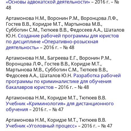
«Основы адвокатской деятельности»
– 2016 г. – №
48
Артамонова Н.М., Воронин Р.М., Воронцова Л.Ф.,
Гостев В.В., Коридзе М.Т., Мартынова М.В.,
Субботин С.М., Тютюев В.В., Федосеев А.А., Шаталов
Ю.Н.
Создание рабочей программы для юристов
по дисциплине «Оперативно-розыскная
деятельность»
– 2016 г. – № 48
Артамонова Н.М., Багреева Е.Г., Воронин Р.М.,
Воронцова Л.Ф., Гостев В.В., Коридзе М.Т.,
Мартынова М.В., Субботин С.М., Тютюев В.В.,
Федосеев А.А., Шаталов Ю.Н.
Разработка рабочей
программы по криминалистике для обучения
бакалавров юристов
– 2016 г. – № 48
Артамонова Н.М., Коридзе М.Т., Тютюев В.В.
Учебник «Криминология» для дистанционного
обучения
– 2016 г. – № 47
Артамонова Н.М., Коридзе М.Т., Тютюев В.В.
Учебник «Уголовный процесс»
– 2016 г. – № 47