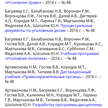
«Уголовное право»
– 2016 г. – № 48
Багреева Е.Г., Балабанова Н.В., Воронин Р.М.,
Воронцова Л.Ф., Гостев В.В., Датий А.В., Дегтярев
А.Л., Коридзе М.Т., Ларина Г.В., Мартынова М.В.,
Федосеев А.А., Шаталов Ю.Н.
Процессуальные
документы по уголовным делам
– 2016 г. – № 48
Багреева Е.Г., Балабанова Н.В., Воронин Р.М.,
Гостев В.В., Датий А.В., Коридзе М.Т., Кузнецова А.С.,
Мартынова М.В., Селиванов Б.С., Субботин С.М.,
Федосеев А.А., Шаталов Ю.Н.
Учебная программа
«Уголовная политика»
– 2016 г. – № 48
Артамонова Н.М., Гостев В.В., Коридзе М.Т.,
Мартынова М.В., Тютюев В.В.
Дистанционный
учебник «Правоохранительные органы»
– 2016 г. –
№ 48
Артамонова Н.М., Багреева Е.Г., Воронцова Л.Ф.,
Гостев В.В., Калинина М.Н., Коридзе М.Т., Ларина
Г.В., Мартынова М.В., Тютюев В.В., Федосеев А.А.,
Шаталов Ю.Н.
Разработка программы дисциплины