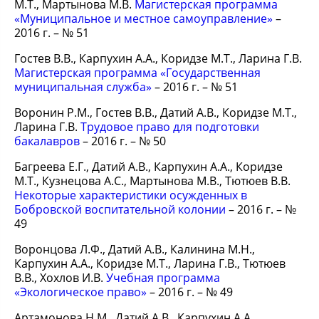
М.Т., Мартынова М.В.
Магистерская программа
«Муниципальное и местное самоуправление»
–
2016 г. – № 51
Гостев В.В., Карпухин А.А., Коридзе М.Т., Ларина Г.В.
Магистерская программа «Государственная
муниципальная служба»
– 2016 г. – № 51
Воронин Р.М., Гостев В.В., Датий А.В., Коридзе М.Т.,
Ларина Г.В.
Трудовое право для подготовки
бакалавров
– 2016 г. – № 50
Багреева Е.Г., Датий А.В., Карпухин А.А., Коридзе
М.Т., Кузнецова А.С., Мартынова М.В., Тютюев В.В.
Некоторые характеристики осужденных в
Бобровской воспитательной колонии
– 2016 г. – №
49
Воронцова Л.Ф., Датий А.В., Калинина М.Н.,
Карпухин А.А., Коридзе М.Т., Ларина Г.В., Тютюев
В.В., Хохлов И.В.
Учебная программа
«Экологическое право»
– 2016 г. – № 49
Артамонова Н.М., Датий А.В., Карпухин А.А.,