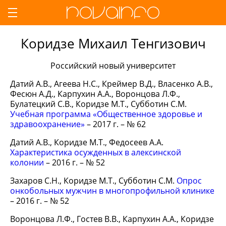
Коридзе Михаил Тенгизович
Российский новый университет
Датий А.В., Агеева Н.С., Креймер В.Д., Власенко А.В.,
Фесюн А.Д., Карпухин А.А., Воронцова Л.Ф.,
Булатецкий С.В., Коридзе М.Т., Субботин С.М.
Учебная программа «Общественное здоровье и
здравоохранение»
– 2017 г. – № 62
Датий А.В., Коридзе М.Т., Федосеев А.А.
Характеристика осужденных в алексинской
колонии
– 2016 г. – № 52
Захаров С.Н., Коридзе М.Т., Субботин С.М.
Опрос
онкобольных мужчин в многопрофильной клинике
– 2016 г. – № 52
Воронцова Л.Ф., Гостев В.В., Карпухин А.А., Коридзе