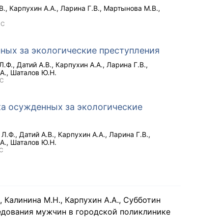
В.
Карпухин А.А.
Ларина Г.В.
Мартынова М.В.
NC
ных за экологические преступления
Л.Ф.
Датий А.В.
Карпухин А.А.
Ларина Г.В.
А.
Шаталов Ю.Н.
NC
а осужденных за экологические
 Л.Ф.
Датий А.В.
Карпухин А.А.
Ларина Г.В.
А.
Шаталов Ю.Н.
C
, Калинина М.Н., Карпухин А.А., Субботин
ледования мужчин в городской поликлинике