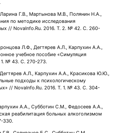
.
 Ларина Г.В., Мартынова М.В., Полянин Н.А.,
вания по методике исследования
/ NovaInfo.Ru. 2016. Т. 2. № 42. С. 260-
оронцова Л.Ф., Дегтярев А.Л., Карпухин А.А.,
тронное учебное пособие «Симуляция
1. № 43. С. 270-273.
 Дегтярев А.Л., Карпухин А.А., Красикова Ю.Ю.,
уальные подходы к психологическому
/ NovaInfo.Ru. 2016. Т. 1. № 43. С. 304-
арпухин А.А., Субботин С.М., Федосеев А.А.,
еская реабилитация больных алкоголизмом
7-330.
 Г.В., Селиванов Б.С., Субботин С.М.,