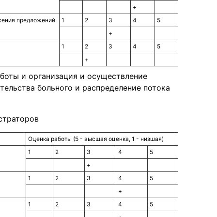
+
есения предложений
1
2
3
4
5
+
1
2
3
4
5
+
боты и организация и осуществление
тельства больного и распределение потока
страторов
Оценка работы (5 - высшая оценка, 1 - низшая)
1
2
3
4
5
+
1
2
3
4
5
+
1
2
3
4
5