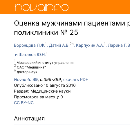
Оценка мужчинами пациентами 
поликлиники № 25
Воронцова Л.Ф.
Датий А.В.
Карпухин А.А.
Ларина Г.В
Шаталов Ю.Н.
Московский институт управления
ОАО "Медицина"
доктор наук
NovaInfo
49
,
с.
396-399
,
скачать PDF
Опубликовано
10 августа 2016
Раздел:
Медицинские науки
Просмотров за месяц:
0
CC BY-NC
Аннотация