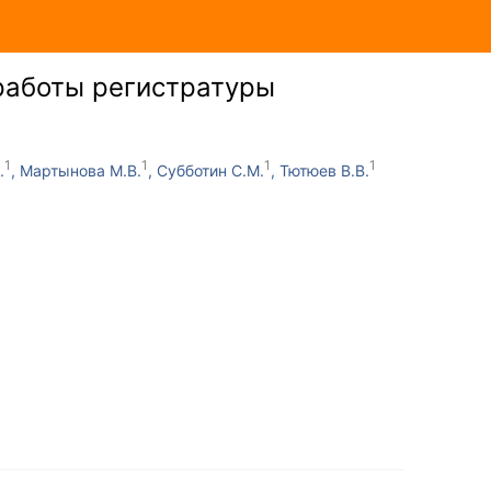
работы регистратуры
.
Мартынова М.В.
Субботин С.М.
Тютюев В.В.