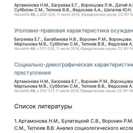
Артамонова Н.М.
Багреева Е.Г.
Воронцова Л.Ф.
Датий А.
Субботин С.М.
Тютюев В.В.
Федосеев А.А.
Шаталов Ю.Н.
NovaInfo
48
, с.326-335,
11 июля 2016
, Юридические науки,
CC BY-
Уголовно-правовая характеристика осужден
Багреева Е.Г.
Балабанова Н.В.
Воронин Р.М.
Воронцова 
Мартынова М.В.
Субботин С.М.
Тютюев В.В.
Федосеев А.
NovaInfo
48
, с.317-326,
11 июля 2016
, Юридические науки,
CC BY-
Социально-демографическая характеристик
преступления
Артамонова Н.М.
Багреева Е.Г.
Воронин Р.М.
Воронцова
Мартынова М.В.
Субботин С.М.
Тютюев В.В.
Федосеев А.
NovaInfo
48
, с.310-317,
11 июля 2016
, Юридические науки,
CC BY-N
Список литературы
Артамонова Н.М., Булатецкий С.В., Воронин Р.М.
С.М., Тютюев В.В. Анализ социологического исс