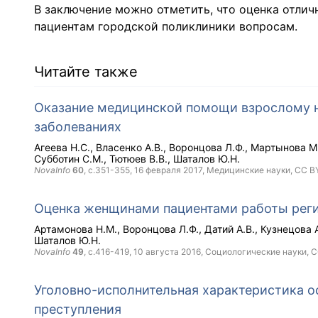
В заключение можно отметить, что оценка отли
пациентам городской поликлиники вопросам.
Читайте также
Оказание медицинской помощи взрослому 
заболеваниях
Агеева Н.С.
Власенко А.В.
Воронцова Л.Ф.
Мартынова М
Субботин С.М.
Тютюев В.В.
Шаталов Ю.Н.
NovaInfo
60
, с.351-355,
16 февраля 2017
, Медицинские науки,
CC B
Оценка женщинами пациентами работы рег
Артамонова Н.М.
Воронцова Л.Ф.
Датий А.В.
Кузнецова А
Шаталов Ю.Н.
NovaInfo
49
, с.416-419,
10 августа 2016
, Социологические науки,
C
Уголовно-исполнительная характеристика о
преступления