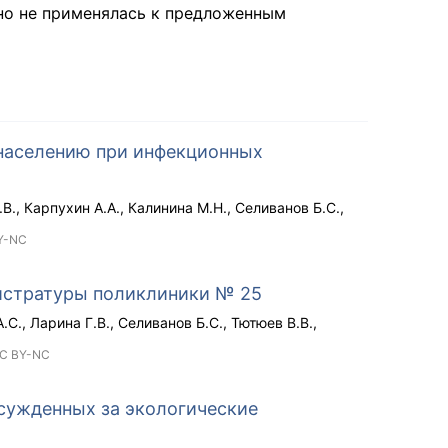
чно не применялась к предложенным
населению при инфекционных
.В.
Карпухин А.А.
Калинина М.Н.
Селиванов Б.С.
Y-NC
истратуры поликлиники № 25
.С.
Ларина Г.В.
Селиванов Б.С.
Тютюев В.В.
C BY-NC
сужденных за экологические