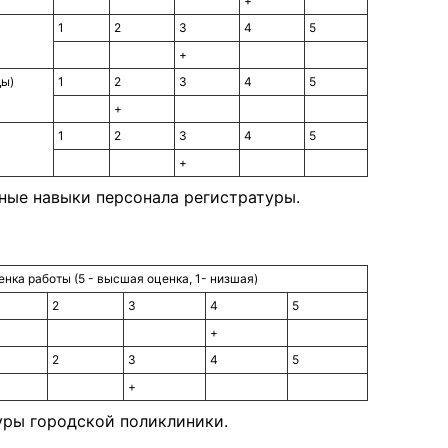
+
1
2
3
4
5
+
ды)
1
2
3
4
5
+
1
2
3
4
5
+
ые навыки персонала регистратуры.
нка работы (5 - высшая оценка, 1- низшая)
2
3
4
5
+
2
3
4
5
+
уры городской поликлиники.