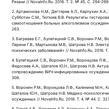
Рязани // NovaInfo.Ru. 2016. Т. 2. № 45. С. 294-299
Артамонова Н.М., Дегтярев А.Л., Карпухин А.А.,
Субботин С.М., Тютюев В.В. Результаты тестиро
самоотношения больных алкоголизмом осужденных /
263.
Багреева Е.Г., Булатецкий С.В., Воронин Р.М., В
Ларина Г.В., Мартынова М.В., Шатрова Н.В. Элек
психических заболеваний» // NovaInfo.Ru. 2016. Т. 
Булатецкий С.В., Воронин Р.М., Воронцова Л.Ф.,
Федосеев А.А., Шаталов Ю.Н., Шатрова Н.В. Акт
сопровождению ВИЧ-инфицированных осужденных» /
308.
Воронин Р.М., Воронцова Л.Ф., Калинина М.Н., К
Шаталов Ю.Н., Шатрова Н.В. Медико-психологич
осужденных // NovaInfo.Ru. 2016. Т. 4. № 44. С. 32
Датий А.В., Дегтярев А.Л., Карпухин А.А., Ларина