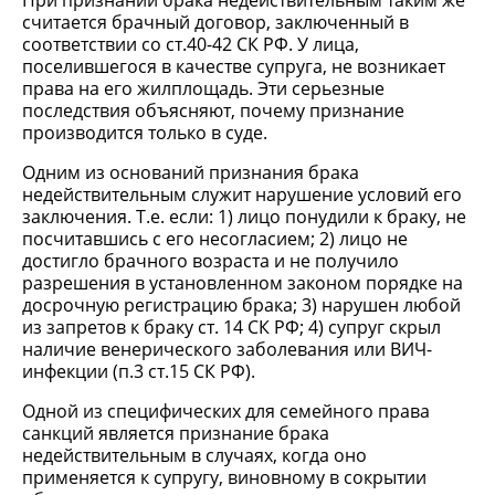
При признании брака недействительным таким же
считается брачный договор, заключенный в
соответствии со ст.40-42 СК РФ. У лица,
поселившегося в качестве супруга, не возникает
права на его жилплощадь. Эти серьезные
последствия объясняют, почему признание
производится только в суде.
Одним из оснований признания брака
недействительным служит нарушение условий его
заключения. Т.е. если: 1) лицо понудили к браку, не
посчитавшись с его несогласием; 2) лицо не
достигло брачного возраста и не получило
разрешения в установленном законом порядке на
досрочную регистрацию брака; 3) нарушен любой
из запретов к браку ст. 14 СК РФ; 4) супруг скрыл
наличие венерического заболевания или ВИЧ-
инфекции (п.3 ст.15 СК РФ).
Одной из специфических для семейного права
санкций является признание брака
недействительным в случаях, когда оно
применяется к супругу, виновному в сокрытии