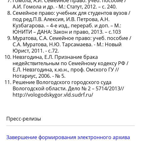
Гомола, А.И. Семейное право: учеб. пособие /
А.И. Гомола и др. - М.: Статут, 2012. – с. 240.
Семейное право: учебник для студентов вузов /
под ред.П.В. Алексия, И.В. Петрова, А.Н.
Кузбагарова. – 4-е изд., перераб. и доп. – М.:
ЮНИТИ – ДАНА: Закон и право, 2013. – с.103
Муратова, С.А. Семейное право: учеб. пособие /
С.А. Муратова, Н.Ю. Тарсамаева. - М.: Новый
Юрист, 2011. - с.72.
Невзгодина, Е.Л. Признание брака
недействительным по Семейному кодексу РФ /
Е.Л. Невзгодина, к.ю.н., проф. Омского ГУ //
Нотариус, 2006. - № 5.
Решение Вологодского городского суда
Вологодской области. Дело № 2 – 5714/2013//
http://vologodskygor.vld.sudrf.ru/
Пресс-релизы
Завершение формирования электронного архива