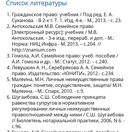
Список литературы
Гражданское право: учебник / Под ред. Е. А.
Суханова. - В 2-х т. Т. 1. Изд. 4-е. - М., 2013. - с. 23.
Антокольская М.В. Семейное право
[Электронный ресурс]: учебник / М.В.
Антокольская. - 3-е изд., перераб. и доп. - М.:
Норма: НИЦ Инфра - М, 2013. – с.204. //
http://znanium.com
Гомола, А.И. Семейное право: учеб. пособие /
А.И. Гомола и др. - М.: Статут, 2012. – с.240.
Левушкин А. Н., Серебрякова А. А. Семейное
право. Издательство: «ЮНИТИ», 2012.- с.234.
Малеина, М.Н. Личные неимущественные права
граждан: понятие, осуществление, защита/ М.Н.
Малеина. - М.: Спарк, 2010. - с.9.
Шугаибова, С.Ш. Соблюдение принципа
равенства супругов в нормативном
регулировании личных неимущественных
правоотношений между ними / С.Ш. Шугаибова
// Бюллетень нотариальной практики, 2006, N 6. -
с.96.