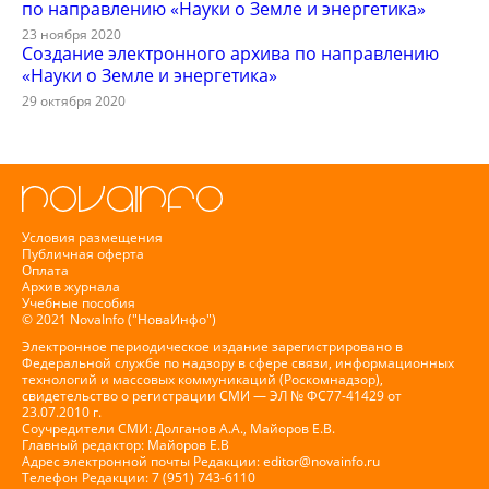
по направлению «Науки о Земле и энергетика»
23 ноября 2020
Создание электронного архива по направлению
«Науки о Земле и энергетика»
29 октября 2020
Условия размещения
Публичная оферта
Оплата
Архив журнала
Учебные пособия
© 2021 NovaInfo ("НоваИнфо")
Электронное периодическое издание зарегистрировано в
Федеральной службе по надзору в сфере связи, информационных
технологий и массовых коммуникаций (Роскомнадзор),
свидетельство о регистрации СМИ — ЭЛ № ФС77-41429 от
23.07.2010 г.
Соучредители СМИ: Долганов А.А., Майоров Е.В.
Главный редактор: Майоров Е.В
Адрес электронной почты Редакции:
editor@novainfo.ru
Телефон Редакции: 7 (951) 743-6110