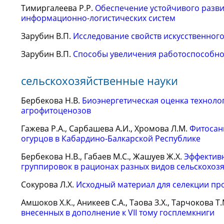
Тимиргалеева Р.Р.
Обеспечение устойчивого разв
информационно-логистических систем
Зарубин В.П.
Исследование свойств искусственного
Зарубин В.П.
Способы увеличения работоспособно
сельскохозяйственные науки
Бербекова Н.В.
Биоэнергетическая оценка технол
агрофитоценозов
Гажева Р.А., Сарбашева А.И., Хромова Л.М.
Фитосан
огурцов в Кабардино-Балкарской Республике
Бербекова Н.В., Габаев М.С., Жашуев Ж.Х.
Эффективн
группировок в рационах разных видов сельскохоз
Сокурова Л.Х.
Исходный материал для селекции про
Амшоков Х.К., Аникеев С.А., Таова З.Х., Тарчокова Т
внесенных в дополнение к VII тому госплемкниги