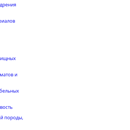
едрения
ериалов
тбищных
матов и
ебельных
вость
ой породы,