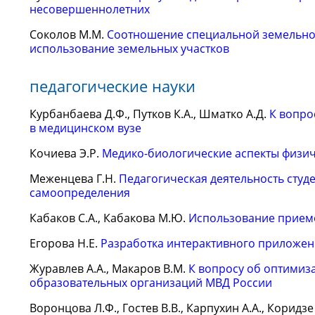
несовершеннолетних
Соколов М.М.
Соотношение специальной земельно-
использование земельных участков
педагогические науки
Курбанбаева Д.Ф., Путков К.А., Шматко А.Д.
К вопро
в медицинском вузе
Кочиева Э.Р.
Медико-биологические аспекты физи
Меженцева Г.Н.
Педагогическая деятельность студ
самоопределения
Кабаков С.А., Кабакова М.Ю.
Использование приемо
Егорова Н.Е.
Разработка интерактивного приложен
Журавлев А.А., Макаров В.М.
К вопросу об оптимиз
образовательных организаций МВД России
Воронцова Л.Ф., Гостев В.В., Карпухин А.А., Коридз