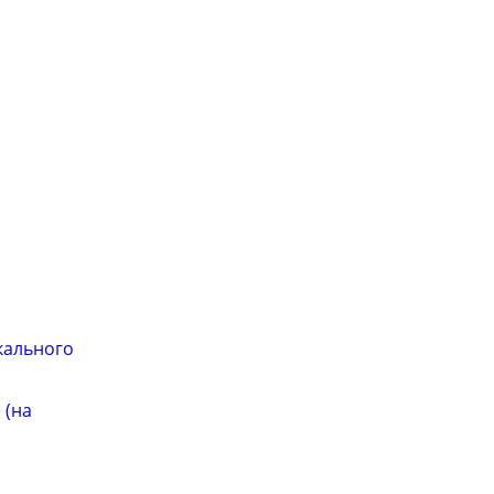
кального
 (на