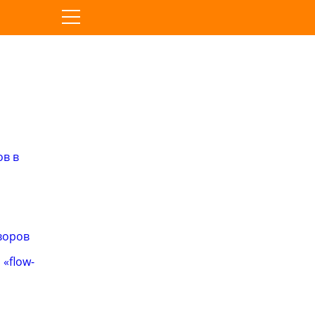
ов в
воров
«flow-