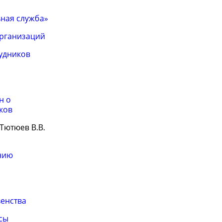
ная служба»
организаций
удников
н о
ков
 Тютюев В.В.
нию
енства
сы