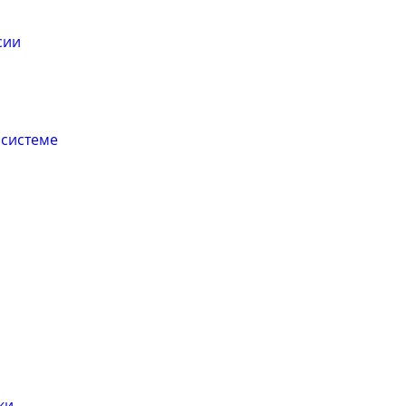
сии
 системе
ки