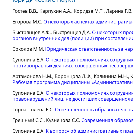
Гостев В.В., Карпухин А.А., Коридзе М.Т., Ларина Г.В
Егорова М.С.
О некоторых аспектах административ
Быстрянцев А.Ф., Быстрянцев Д.А.
О некоторых про
органов внутренних дел (полиции) при составлен
Соколов М.М.
Юридическая ответственность за на
Супонина Е.А.
О некоторых полномочиях сотрудни
противоправных деяниях, совершенных несоверше
Артамонова Н.М., Воронцова Л.Ф., Калинина М.Н., Ка
Рабочая программа дисциплины «Административн
Супонина Е.А.
О некоторых полномочиях сотрудни
правонарушений лиц, не достигших совершенноле
Горнастолева Е.С.
Ответственность образовательн
Грешный С.С., Кузнецова С.С.
Современная образов
Супонина Е.А.
К вопросу об административных пра