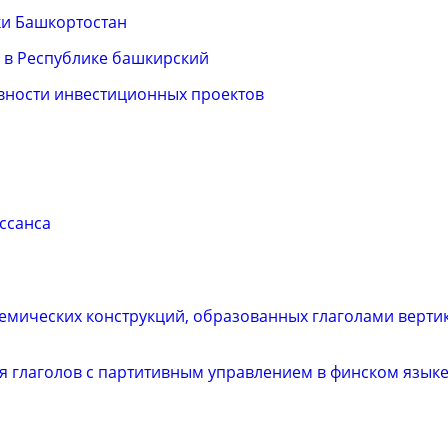
ки Башкортостан
а в Республике башкирский
вности инвестиционных проектов
ссанса
семических конструкций, образованных глаголами верти
я глаголов c партитивным управлением в финском языке