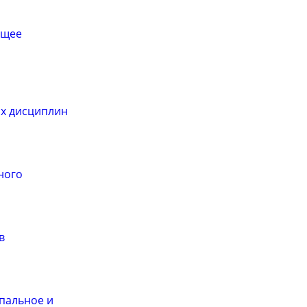
ащее
х дисциплин
ного
в
пальное и