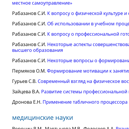
местное самоуправление»
Рабазанов С.И.
К вопросу о физической культуре и
Рабазанов С.И.
Об использовании в учебном проце
Рабазанов С.И.
К вопросу о профессиональной гот
Рабазанов С.И.
Некоторые аспекты совершенствова
высшего образования
Рабазанов С.И.
Некоторые вопросы о формировани
Пермяков О.М.
Формирование мотивации к заняти
Гурьев С.В.
Современный взгляд на физическое вос
Зайцева В.А.
Развитие системы профессиональной 
Дронова Е.Н.
Применение табличного процессора 
медицинские науки
Воронин Р.М., Мартынова М.В., Федосеев А.А.
Резул