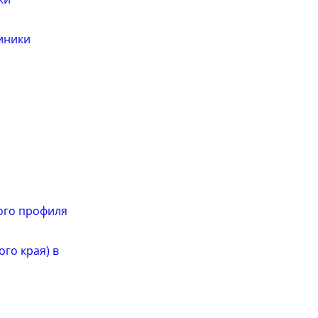
иники
ого профиля
го края) в