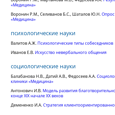
«Медицина»
Воронин Р.М., Селиванов Б.С., Шаталов Ю.Н.
Опрос
«Медицина»
психологические науки
Валитов А.Ж.
Психологические типы собеседников
Иванов Е.В.
Искусство невербального общения
социологические науки
Балабанова Н.В., Датий А.В., Федосеев А.А.
Социоло
клиники «Медицина»
Антонович И.В.
Модель развития благотворительно
конце XIX начале XX веков
Демененко И.А.
Стратегия клиентоориентированнос