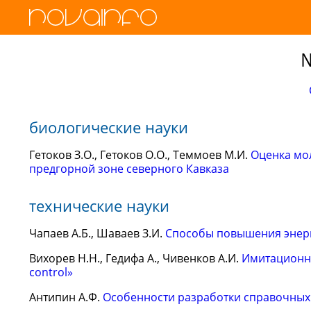
№
биологические науки
Гетоков З.О., Гетоков О.О., Теммоев М.И.
Оценка мо
предгорной зоне северного Кавказа
технические науки
Чапаев А.Б., Шаваев З.И.
Способы повышения энерг
Вихорев Н.Н., Гедифа А., Чивенков А.И.
Имитационна
control»
Антипин А.Ф.
Особенности разработки справочных