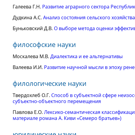
Галеева Г.Н.
Развитие аграрного сектора Республи
Дудкина А.С.
Анализ состояния сельского хозяйств
Буньковский Д.В.
О выборе метода оценки эффекти
философские науки
Москалева М.В.
Диалектика и ее альтернативы
Валеева И.И.
Развитие научной мысли в эпоху рене
филологические науки
Твердохлеб О.Г.
Способ в субъектной сфере неизо
субъектно-объектного перемещения
Павлова Е.О.
Лексико-семантическая классификаци
материале романа А. Киви «Семеро братьев»)
юридические науки