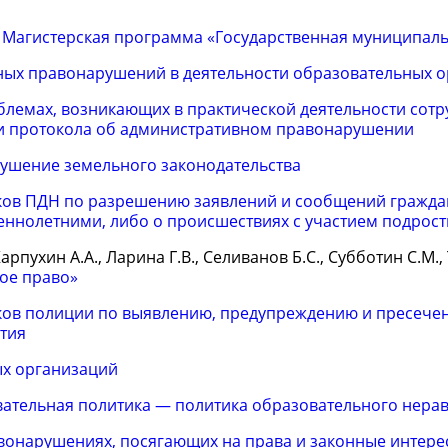
.
Магистерская программа «Государственная муниципаль
ных правонарушений в деятельности образовательных 
блемах, возникающих в практической деятельности сотр
ии протокола об административном правонарушении
рушение земельного законодательства
ков ПДН по разрешению заявлений и сообщений гражда
ннолетними, либо о происшествиях с участием подрост
рпухин А.А., Ларина Г.В., Селиванов Б.С., Субботин С.М.,
ое право»
ков полиции по выявлению, предупреждению и пресече
тия
ых организаций
ательная политика — политика образовательного нерав
вонарушениях, посягающих на права и законные интере