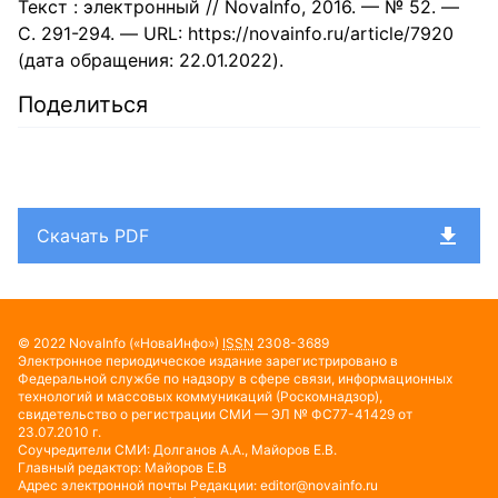
Текст : электронный // NovaInfo, 2016. — № 52. —
С. 291-294. — URL: https://novainfo.ru/article/7920
(дата обращения: 22.01.2022).
Поделиться
Скачать PDF
© 2022
NovaInfo
(«НоваИнфо»)
ISSN
2308-3689
Электронное периодическое издание зарегистрировано в
Федеральной службе по надзору в сфере связи, информационных
технологий и массовых коммуникаций (Роскомнадзор),
свидетельство о регистрации СМИ — ЭЛ № ФС77-41429 от
23.07.2010 г.
Соучредители СМИ: Долганов А.А., Майоров Е.В.
Главный редактор: Майоров Е.В
Адрес электронной почты Редакции:
editor@novainfo.ru