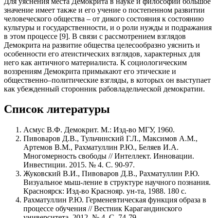
Для уяснения места Демокрита в науке и философии большое
значение имеет также и его учение о постепенном развитии
человеческого общества – от дикого состояния к состоянию
культуры и государственности, и о роли нужды и подражания
в этом процессе [9]. В связи с рассмотрением взглядов
Демокрита на развитие общества целесообразно уяснить и
особенности его атеистических взглядов, характерных для
него как античного материалиста. К социологическим
воззрениям Демокрита примыкают его этические и
общественно–политические взгляды, в которых он выступает
как убежденный сторонник рабовладельческой демократии.
Список литературы
Асмус В.Ф. Демокрит. М.: Изд-во МГУ, 1960.
Пивоваров Д.В., Тульчинский Г.Л., Максимов А.М.,
Артемов В.М., Рахматуллин Р.Ю., Беляев И.А.
Многомерность свободы // Интеллект. Инновации.
Инвестиции. 2015. № 4. С. 90-97.
Жуковский В.И., Пивоваров Д.В., Рахматуллин Р.Ю.
Визуальное мыш-ление в структуре научного познания.
Красноярск: Изд-во Краснояр. ун-та, 1988. 180 с.
Рахматуллин Р.Ю. Герменевтическая функция образа в
процессе обучения // Вестник Карагандинского
университета. 2012. № 4. С. 74-79.