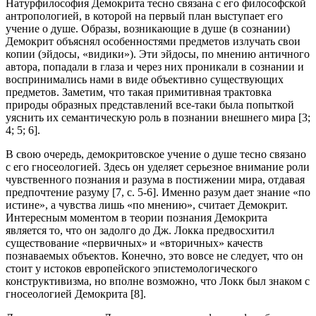
Натурфилософия Демокрита тесно связана с его философской
антропологией, в которой на первый план выступает его
учение о душе. Образы, возникающие в душе (в сознании)
Демокрит объяснял особенностями предметов излучать свои
копии (эйдосы, «видики»). Эти эйдосы, по мнению античного
автора, попадали в глаза и через них проникали в сознании и
воспринимались нами в виде объективно существующих
предметов. Заметим, что такая примитивная трактовка
природы образных представлений все-таки была попыткой
уяснить их семантическую роль в познании внешнего мира [3;
4; 5; 6].
В свою очередь, демокритовское учение о душе тесно связано
с его гносеологией. Здесь он уделяет серьезное внимание роли
чувственного познания и разума в постижении мира, отдавая
предпочтение разуму [7, с. 5-6]. Именно разум дает знание «по
истине», а чувства лишь «по мнению», считает Демокрит.
Интересным моментом в теории познания Демокрита
является то, что он задолго до Дж. Локка предвосхитил
существование «первичных» и «вторичных» качеств
познаваемых объектов. Конечно, это вовсе не следует, что он
стоит у истоков европейского эпистемологического
конструктивизма, но вполне возможно, что Локк был знаком с
гносеологией Демокрита [8].