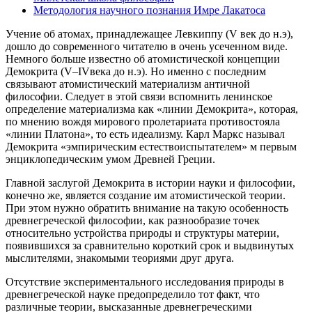
Методология научного познания Имре Лакатоса
Учение об атомах, принадлежащее Левкиппу (V век до н.э),
дошло до современного читателю в очень усеченном виде.
Немного больше известно об атомистической концепции
Демокрита (V–IVвека до н.э). Но именно с последним
связывают атомистический материализм античной
философии. Следует в этой связи вспомнить ленинское
определение материализма как «линии Демокрита», которая,
по мнению вождя мирового пролетариата противостояла
«линии Платона», то есть идеализму. Карл Маркс называл
Демокрита «эмпирическим естествоиспытателем» м первым
энциклопедическим умом Древней Греции.
Главной заслугой Демокрита в истории науки и философии,
конечно же, является создание им атомистической теории.
При этом нужно обратить внимание на такую особенность
древнегреческой философии, как разнообразие точек
относительно устройства природы и структуры материи,
появившихся за сравнительно короткий срок и выдвинутых
мыслителями, знакомыми теориями друг друга.
Отсутствие экспериментального исследования природы в
древнегреческой науке предопределило тот факт, что
различные теории, высказанные древнегреческими