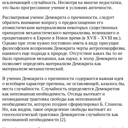
исключающей случайность. Несмотря на многие недостатки,
это было прогрессивное учение в условиях античности.
Рассматривая учение Демокрита о причинности, следует
обратить внимание вопросу о предвосхищении его
атомистическим материализмом некоторых существенных
принципов механистического материализма, возникшего и
процветавшего в Европе в Новое время (в XVII – XVIII вв.).
Однако при этом нужно постоянно иметь в виду присущие
философским воззрениям Демокрита черты антропоморфизма,
наивного еще подхода к природе. Отсутствие каких бы то не
было принципов механики, как науки, в эпоху Демокрита не
позволяет определять материализм Демокрита как
материализм механистический.
В учении Демокрита о причинности содержится важная идея
о всеобщем характере причины, не оставляющей, казалось бы,
места случайности. Случайность определяется Демокритом
как непознанная необходимость. Отсюда вытекает и
неожиданная трактовка свободы как непознанной
необходимости, которую позднее сформулировал Б. Спиноза.
Но, как видим, такое определение свободы вытекает из
гносеологической трактовки Демокритом случайности как
непознанной необходимости [2].