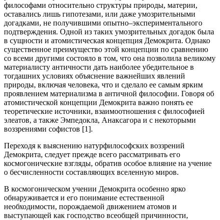
философами относительно структуры природы, материи,
оставались лишь гипотезами, или даже умозрительными
догадками, не получившими опытно–экспериментального
подтверждения. Одной из таких умозрительных догадок была
в сущности и атомистическая концепция Демокрита. Однако
существенное преимущество этой концепции по сравнению
со всеми другими состояло в том, что она позволила великому
материалисту античности дать наиболее убедительное в
тогдашних условиях объяснение важнейших явлений
природы, включая человека, что и сделало ее самым ярким
проявлением материализма в античной философии. Говоря об
атомистической концепции Демокрита важно понять ее
теоретические источники, взаимоотношения с философией
элеатов, а также Эмпедокла, Анаксагора и с некоторыми
воззрениями софистов [1].
Переходя к выяснению натурфилософских воззрений
Демокрита, следует прежде всего рассматривать его
космогонические взгляды, обратив особое влияние на учение
о бесчисленности составляющих вселенную миров.
В космогоническом учении Демокрита особенно ярко
обнаруживается и его понимание естественной
необходимости, порождаемой движением атомов и
выступающей как господство всеобщей причинности,