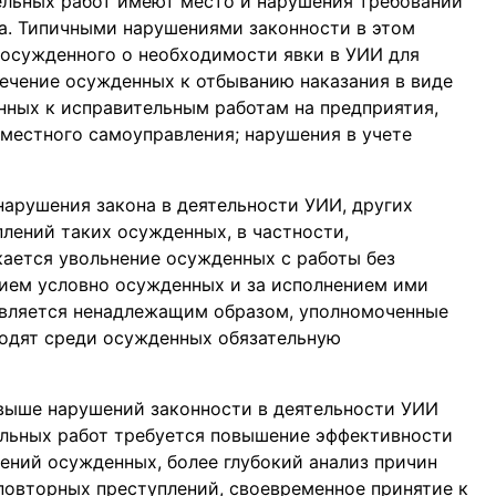
ельных работ имеют место и нарушения требований
а. Типичными нарушениями законности в этом
 осужденного о необходимости явки в УИИ для
лечение осужденных к отбыванию наказания в виде
нных к исправительным работам на предприятия,
 местного самоуправления; нарушения в учете
арушения закона в деятельности УИИ, других
лений таких осужденных, в частности,
кается увольнение осужденных с работы без
ием условно осужденных и за исполнением ими
твляется ненадлежащим образом, уполномоченные
водят среди осужденных обязательную
 выше нарушений законности в деятельности УИИ
ельных работ требуется повышение эффективности
ний осужденных, более глубокий анализ причин
повторных преступлений, своевременное принятие к