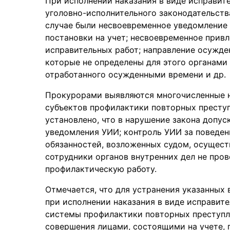
При исполнении наказания в виде исправит
уголовно-исполнительного законодательств
случае были несвоевременное уведомление
постановки на учет; несвоевременное прив
исправительных работ; направление осужде
которые не определены для этого органами
отработанного осужденными времени и др.
Прокурорами выявляются многочисленные н
субъектов профилактики повторных преступ
установлено, что в нарушение закона допус
уведомления УИИ; контроль УИИ за поведен
обязанностей, возложенных судом, осущес
сотрудники органов внутренних дел не про
профилактическую работу.
Отмечается, что для устранения указанных
при исполнении наказания в виде исправит
системы профилактики повторных преступле
совершения лицами, состоящими на учете, 