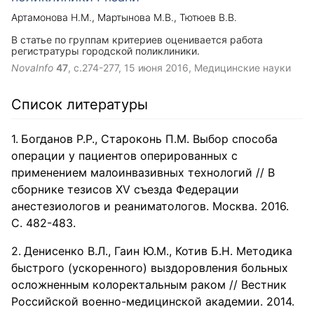
Артамонова Н.М.
Мартынова М.В.
Тютюев В.В.
В статье по группам критериев оценивается работа
регистратуры городской поликлиники.
NovaInfo
47
, с.274-277,
15 июня 2016
, Медицинские науки
Список литературы
Богданов Р.Р., Староконь П.М. Выбор способа
операции у пациентов оперированных с
применением малоинвазивных технологий // В
сборнике тезисов XV съезда Федерации
анестезиологов и реаниматологов. Москва. 2016.
С. 482-483.
Денисенко В.Л., Гаин Ю.М., Котив Б.Н. Методика
быстрого (ускоренного) выздоровления больных
осложненным колоректальным раком // Вестник
Российской военно-медицинской академии. 2014.