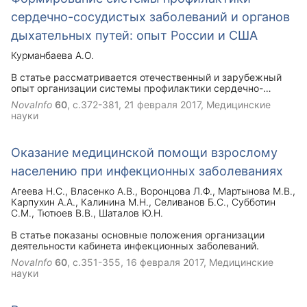
сердечно-сосудистых заболеваний и органов
дыхательных путей: опыт России и США
Курманбаева А.О.
В статье рассматривается отечественный и зарубежный
опыт организации системы профилактики сердечно-
сосудистых заболеваний. На основе проведенного
NovaInfo
60
, с.372-381,
21 февраля 2017
, Медицинские
исследования предлагаются некоторые рекомендации для
науки
внедрения зарубежного опыта в отечественную практику.
Оказание медицинской помощи взрослому
населению при инфекционных заболеваниях
Агеева Н.С.
Власенко А.В.
Воронцова Л.Ф.
Мартынова М.В.
Карпухин А.А.
Калинина М.Н.
Селиванов Б.С.
Субботин
С.М.
Тютюев В.В.
Шаталов Ю.Н.
В статье показаны основные положения организации
деятельности кабинета инфекционных заболеваний.
NovaInfo
60
, с.351-355,
16 февраля 2017
, Медицинские
науки