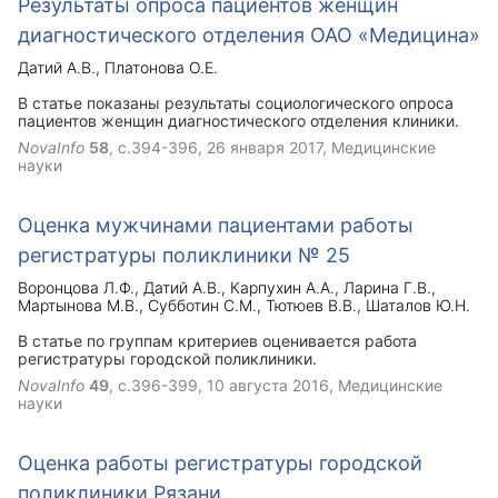
Результаты опроса пациентов женщин
диагностического отделения ОАО «Медицина»
Датий А.В.
Платонова О.Е.
В статье показаны результаты социологического опроса
пациентов женщин диагностического отделения клиники.
NovaInfo
58
, с.394-396,
26 января 2017
, Медицинские
науки
Оценка мужчинами пациентами работы
регистратуры поликлиники № 25
Воронцова Л.Ф.
Датий А.В.
Карпухин А.А.
Ларина Г.В.
Мартынова М.В.
Субботин С.М.
Тютюев В.В.
Шаталов Ю.Н.
В статье по группам критериев оценивается работа
регистратуры городской поликлиники.
NovaInfo
49
, с.396-399,
10 августа 2016
, Медицинские
науки
Оценка работы регистратуры городской
поликлиники Рязани