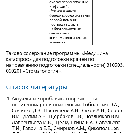
очагах особо опасных
инфекций.
Навыки и опыт
деятельности
оказания
первой помощи
пострадавшим в
неблагоприятных
санитарно-
эпидемиологических
условиях.
Таково содержание программы «Медицина
катастроф» для подготовки врачей по
направлению подготовки (специальности) 310503,
060201 «Стоматология».
Список литературы
Актуальные проблемы современной
пенитенциарной психологии. Тоболевич О.А.,
Сочивко Д.В., Пастушеня А.Н., Сухов А.Н., Серов
В.И., Датий А.В., Щербаков Г.В., Поздняков В.М.,
Лаврентьева И.В., Щелкушкина Е.А., Савельева
Т.И., Гаврина Е.Е., Смирнов А.М., Дикопольцев