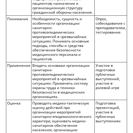
пациентов; назначение и
организационную структуру
гражданской обороны населения.
Понимание
Необходимость, сущность и
Опрос,
особенности организации
собеседование с
санитарно-
преподавателем,
противоэпидемических
тестирование.
мероприятий в чрезвычайных
ситуациях. Понимать основные
подходы, способы и средства
обеспечения безопасности
медицинского персонала и
пациентов.
Применение
Владеть основами организации
Участие в
санитарно-
подготовке
противоэпидемических
публичных
мероприятий в чрезвычайных
выступлений,
ситуациях. Применять систему
участие в
охраны труда и техники
ролевой игре
безопасности в медицинских
организациях.
Оценка
Проводить медико-тактическую
Подготовка
оценку действий при
презентаций,
организации мероприятий
участие в
санитарно-эпидемиологического
публичных
характера; оценивать медико-
выступлениях
санитарное обеспечение
населения; организацию