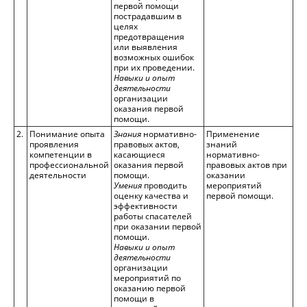
первой помощи
пострадавшим в
целях
предотвращения
или выявления
возможных ошибок
при их проведении.
Навыки и опыт
деятельности
организации
оказания первой
помощи.
2.
Понимание опыта
Знания
нормативно-
Применение
проявления
правовых актов,
знаний
компетенции в
касающиеся
нормативно-
профессиональной
оказания первой
правовых актов при
деятельности
помощи.
оказании
Умения
проводить
мероприятий
оценку качества и
первой помощи.
эффективности
работы спасателей
при оказании первой
помощи.
Навыки и опыт
деятельности
организации
мероприятий по
оказанию первой
помощи в