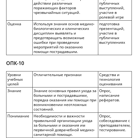
действии различных
публичных
поражающих факторов
выступлений,
чрезвычайных ситуаций.
участие в
ролевой игре
Оценка
Используя знания основ медико-
подготовка
биологических и клинических
презентаций,
дисциплин выявлять и
участие в
предотвращать возможные
публичных
ошибки при проведении
выступлениях
мероприятий по оказанию
помощи пострадавшим.
ОПК-10
Уровни
Отличительные признаки
Средства и
учебных
технология
целей
оценивания
Знание
Знание основных правил ухода за
Опрос,
больными и пострадавшими,
написание
порядка оказания им помощи при
рефератов.
возникновении неотложных
состояний.
Понимание
Необходимости и важности
Опрос,
правильной организации ухода
собеседование с
за больными и оказания им
преподавателем,
первичной доврачебной медико-
тестирование.
санитарной помощи.