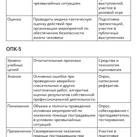
чрезвычайных ситуациях.
выступлений,
участие в
ролевой игре
Оценка
Проводить медико-тактическую
Подготовка
оценку действий при
презентаций,
организации мероприятий по
участие в
обеспечению безопасности
публичных
жизни человека.
выступлениях
ОПК-5
Уровни
Отличительные признаки
Средства и
учебных
технология
целей
оценивания
Знание
Основных ошибок при
Опрос,
проведении аварийно-
написание
спасательных и других
рефератов.
неотложных работ, алгоритма
оценки результатов собственной
профессиональной деятельности.
Понимание
Объема и полноты проведения
Опрос,
основных мероприятий по
собеседование с
оказанию помощи пострадавшим
преподавателем,
в условиях чрезвычайных
тестирование.
ситуаций.
Применение
Своевременное оказание
Участие в
помощи пострадавшим при
подготовке