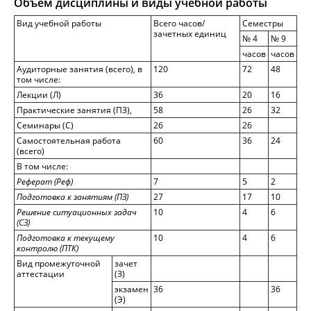
Объем дисциплины и виды учебной работы
Вид учебной работы
Всего часов/
Семестры
зачетных единиц
№ 4
№ 9
часов
часов
Аудиторные занятия (всего), в
120
72
48
том числе:
Лекции (Л)
36
20
16
Практические занятия (ПЗ),
58
26
32
Семинары (С)
26
26
Самостоятельная работа
60
36
24
(всего)
В том числе:
Реферат (Реф)
7
5
2
Подготовка к занятиям (ПЗ)
27
17
10
Решение ситуационных задач
10
4
6
(СЗ)
Подготовка к текущему
10
4
6
контролю (ПТК)
Вид промежуточной
зачет
аттестации
(З)
экзамен
36
36
(Э)