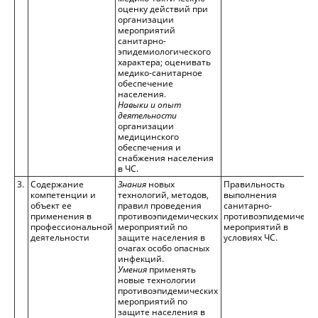
оценку действий при
организации
мероприятий
санитарно-
эпидемиологического
характера; оценивать
медико-санитарное
обеспечение
населения.
Навыки и опыт
деятельности
организации
медицинского
обеспечения и
снабжения населения
в ЧС.
3.
Содержание
Знания
новых
Правильность
компетенции и
технологий, методов,
выполнения
объект ее
правил проведения
санитарно-
применения в
противоэпидемических
противоэпидемическ
профессиональной
мероприятий по
мероприятий в
деятельности
защите населения в
условиях ЧС.
очагах особо опасных
инфекций.
Умения
применять
новые технологии
противоэпидемических
мероприятий по
защите населения в