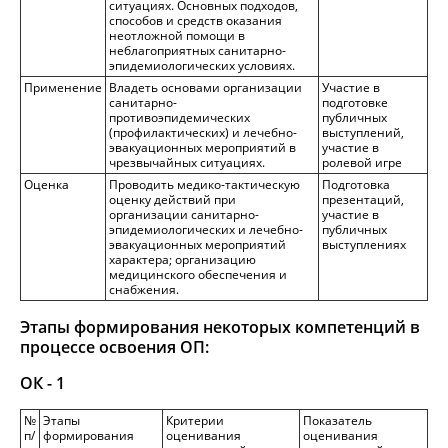
ситуациях. Основных подходов,
способов и средств оказания
неотложной помощи в
неблагоприятных санитарно-
эпидемиологических условиях.
Применение
Владеть основами организации
Участие в
санитарно-
подготовке
противоэпидемических
публичных
(профилактических) и лечебно-
выступлений,
эвакуационных мероприятий в
участие в
чрезвычайных ситуациях.
ролевой игре
Оценка
Проводить медико-тактическую
Подготовка
оценку действий при
презентаций,
организации санитарно-
участие в
эпидемиологических и лечебно-
публичных
эвакуационных мероприятий
выступлениях
характера; организацию
медицинского обеспечения и
снабжения.
Этапы формирования некоторых компетенций в
процессе освоения ОП:
ОК - 1
№
Этапы
Критерии
Показатель
п/
формирования
оценивания
оценивания