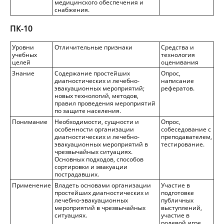
медицинского обеспечения и
снабжения.
ПК-1
0
Уровни
Отличительные признаки
Средства и
учебных
технология
целей
оценивания
Знание
Содержание простейших
Опрос,
диагностических и лечебно-
написание
эвакуационных мероприятий;
рефератов.
новых технологий, методов,
правил проведения мероприятий
по защите населения.
Понимание
Необходимости, сущности и
Опрос,
особенности организации
собеседование с
диагностических и лечебно-
преподавателем,
эвакуационных мероприятий в
тестирование.
чрезвычайных ситуациях.
Основных подходов, способов
сортировки и эвакуации
пострадавших.
Применение
Владеть основами организации
Участие в
простейших диагностических и
подготовке
лечебно-эвакуационных
публичных
мероприятий в чрезвычайных
выступлений,
ситуациях.
участие в
ролевой игре