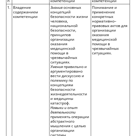
п
компетенций
компетенций
1.
Владение
Знания
основных
Понимание и
содержанием
концепций
применение
компетенции
безопасности жизни
конкретных
человека,
нормативно–
национальной
правовых актов для
безопасности,
организации
принципов
оказания
организации
медицинской
оказания
помощи в
медицинской
чрезвычайных
помощи в
ситуациях.
чрезвычайных
ситуациях.
Умения
правильно и
аргументировано
вести дискуссию и
полемику по
концепциям
безопасности
жизнедеятельности
и медицины
катастроф.
Навыки и опыт
деятельности
применять операции
абстрактного
мышления с целью
организации
системы