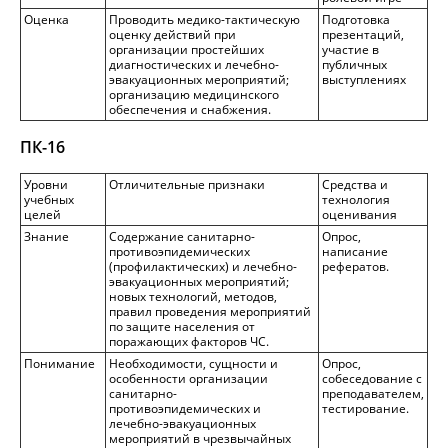
Оценка
Проводить медико-тактическую
Подготовка
оценку действий при
презентаций,
организации простейших
участие в
диагностических и лечебно-
публичных
эвакуационных мероприятий;
выступлениях
организацию медицинского
обеспечения и снабжения.
ПК-1
6
Уровни
Отличительные признаки
Средства и
учебных
технология
целей
оценивания
Знание
Содержание санитарно-
Опрос,
противоэпидемических
написание
(профилактических) и лечебно-
рефератов.
эвакуационных мероприятий;
новых технологий, методов,
правил проведения мероприятий
по защите населения от
поражающих факторов ЧС.
Понимание
Необходимости, сущности и
Опрос,
особенности организации
собеседование с
санитарно-
преподавателем,
противоэпидемических и
тестирование.
лечебно-эвакуационных
мероприятий в чрезвычайных