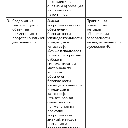
нахождение и
анализ информации
из различных
источников.
3.
Содержание
Знания
Правильное
компетенции и
теоретических основ
применение
объект ее
обеспечения
методов
применения в
безопасности
обеспечения
профессиональной
жизнедеятельности
безопасности
деятельности.
и медицины
жизнедеятельности
катастроф.
в условиях ЧС.
Умения
использовать
различные приемы
отбора и
систематизации
материала по
вопросам
обеспечения
безопасности
жизнедеятельности
и медицины
катастроф.
Навыки и опыт
деятельности
применения на
практике
теоретических
знаний, методов
познания и
переработки новой