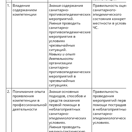
1.
Владение
Знания
содержания
Правильность оценки
содержанием
санитарно-
санитарного-
компетенции
противоэпидемических
эпидемического
мероприятий.
состояния конкретно
Умения
проводить
местности в условиях
санитарно-
ЧС.
противоэпидемические
мероприятия в
условиях
чрезвычайных
ситуаций.
Навыки и опыт
деятельности
организации
санитарно-
противоэпидемических
мероприятий в
чрезвычайных
ситуациях.
2.
Понимание опыта
Знания
основных
Правильность
проявления
подходов, способов и
проведения
компетенции в
средств оказания
мероприятий первой
профессиональной
первой помощи в
помощи пострадавш
деятельности
неблагоприятных
в неблагоприятных
санитарно-
санитарно-
эпидемиологических
эпидемиологических
условиях.
условиях.
Умения
проводить
медико-тактическую