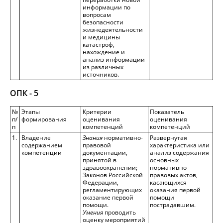
информации по
вопросам
безопасности
жизнедеятельности
и медицины
катастроф,
нахождение и
анализ информации
из различных
источников.
ОПК - 5
№
Этапы
Критерии
Показатель
п/
формирования
оценивания
оценивания
п
компетенций
компетенций
1.
Владение
Знания
нормативно-
Развернутая
содержанием
правовой
характеристика или
компетенции
документации,
анализ содержания
принятой в
основных
здравоохранении;
нормативно–
Законов Российской
правовых актов,
Федерации,
касающихся
регламентирующих
оказания первой
оказание первой
помощи
помощи.
пострадавшим.
Умения
проводить
оценку мероприятий