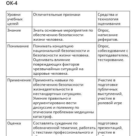
ОК-
4
Уровни
Отличительные признаки
Средства и
учебных
технология
целей
оценивания
Знание
Знать основные мероприятия по
Опрос,
обеспечению безопасности
написание
жизни человека.
рефератов.
Понимание
Понимать концепцию
Опрос,
национальной безопасности и
собеседование с
безопасности жизни человека.
преподавателем,
Оценивать влияние
тестирование.
повреждающих факторов
чрезвычайных ситуаций на
здоровье человека.
Применение
Применять навыки по
Участие в
обеспечению безопасности
подготовке
жизнедеятельности в
публичных
нестандартных ситуациях.
выступлений,
Умение правильно и
участие в
аргументировано вести
ролевой игре
дискуссию и полемику по
этическим проблемам медицины
катастроф.
Оценка
Составлять суждение по
подготовка
обозначенной тематике, работать
презентаций,
с текстами профессионального и
участие в