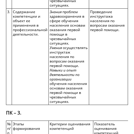
чрезвычайных
ситуациях.
3.
Содержание
Знания
проблем
Проведение
компетенции и
здравоохранения в
инструктажа
объект ее
сфере обучения
населения по
применения в
населения основам
вопросам оказания
профессиональной
оказания первой
первой помощи.
деятельности.
помощи в
чрезвычайных
ситуациях.
Умения
осуществлять
инструктаж
населения по
вопросам оказания
первой помощи.
Навыки и опыт
деятельности по
организации
обучения населения
основам оказания
первой помощи в
чрезвычайных
ситуациях.
ПК – 3.
№
Этапы
Критерии оценивания
Показатель
п/
формирования
компетенций
оценивания
п
компетенций