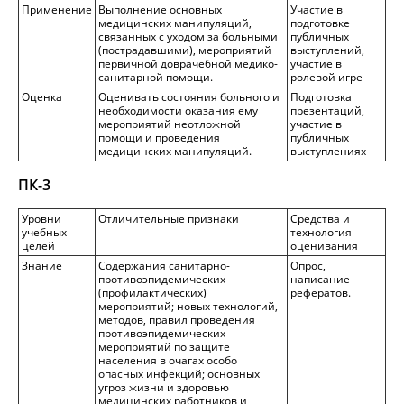
Применение
Выполнение основных
Участие в
медицинских манипуляций,
подготовке
связанных с уходом за больными
публичных
(пострадавшими), мероприятий
выступлений,
первичной доврачебной медико-
участие в
санитарной помощи.
ролевой игре
Оценка
Оценивать состояния больного и
Подготовка
необходимости оказания ему
презентаций,
мероприятий неотложной
участие в
помощи и проведения
публичных
медицинских манипуляций.
выступлениях
ПК-3
Уровни
Отличительные признаки
Средства и
учебных
технология
целей
оценивания
Знание
Содержания санитарно-
Опрос,
противоэпидемических
написание
(профилактических)
рефератов.
мероприятий; новых технологий,
методов, правил проведения
противоэпидемических
мероприятий по защите
населения в очагах особо
опасных инфекций; основных
угроз жизни и здоровью
медицинских работников и