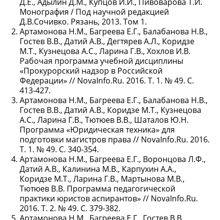
Д.Е., Адылин Д.М., Купцов И.И., Пивоварова Т.И.
Монография / Под научной редакцией
Д.В.Сочивко. Рязань, 2013. Том 1.
Артамонова Н.М., Багреева Е.Г., Балабанова Н.В.,
Гостев В.В., Датий А.В., Дегтярев А.Л., Коридзе
М.Т., Кузнецова А.С., Ларина Г.В., Хохлов И.В.
Рабочая программа учебной дисциплины
«Прокурорский надзор в Российской
Федерации» // NovaInfo.Ru. 2016. Т. 1. № 49. С.
413-427.
Артамонова Н.М., Багреева Е.Г., Балабанова Н.В.,
Гостев В.В., Датий А.В., Коридзе М.Т., Кузнецова
А.С., Ларина Г.В., Тютюев В.В., Шаталов Ю.Н.
Программа «Юридическая техника» для
подготовки магистров права // NovaInfo.Ru. 2016.
Т. 1. № 49. С. 340-354.
Артамонова Н.М., Багреева Е.Г., Воронцова Л.Ф.,
Датий А.В., Калинина М.В., Карпухин А.А.,
Коридзе М.Т., Ларина Г.В., Мартынова М.В.,
Тютюев В.В. Программа педагогической
практики юристов аспирантов» // NovaInfo.Ru.
2016. Т. 2. № 49. С. 379-382.
Артамонова Н.М., Багреева Е.Г., Гостев В.В.,