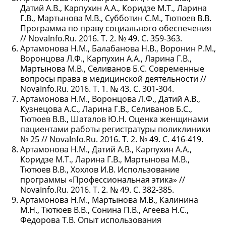
Датий А.В., Карпухин А.А., Коридзе М.Т., Ларина
Г.В., Мартынова М.В., Субботин С.М., Тютюев В.В.
Программа по праву социального обеспечения
// NovaInfo.Ru. 2016. Т. 2. № 49. С. 359-363.
Артамонова Н.М., Балабанова Н.В., Воронин Р.М.,
Воронцова Л.Ф., Карпухин А.А., Ларина Г.В.,
Мартынова М.В., Селиванов Б.С. Современные
вопросы права в медицинской деятельности //
NovaInfo.Ru. 2016. Т. 1. № 43. С. 301-304.
Артамонова Н.М., Воронцова Л.Ф., Датий А.В.,
Кузнецова А.С., Ларина Г.В., Селиванов Б.С.,
Тютюев В.В., Шаталов Ю.Н. Оценка женщинами
пациентами работы регистратуры поликлиники
№ 25 // NovaInfo.Ru. 2016. Т. 2. № 49. С. 416-419.
Артамонова Н.М., Датий А.В., Карпухин А.А.,
Коридзе М.Т., Ларина Г.В., Мартынова М.В.,
Тютюев В.В., Хохлов И.В. Использование
программы «Профессиональная этика» //
NovaInfo.Ru. 2016. Т. 2. № 49. С. 382-385.
Артамонова Н.М., Мартынова М.В., Калинина
М.Н., Тютюев В.В., Сонина П.В., Агеева Н.С.,
Федорова Т.В. Опыт использования