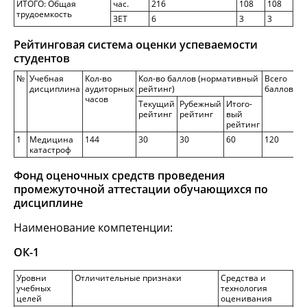
ИТОГО: Общая
час.
216
108
108
трудоемкость
ЗЕТ
6
3
3
Рейтинговая система оценки успеваемости
студентов
№
Учебная
Кол-во
Кол-во баллов (нормативный
Всего
С
дисциплина
аудиторных
рейтинг)
баллов
часов
Текущий
Рубежный
Итого-
рейтинг
рейтинг
вый
рейтинг
1
Медицина
144
30
30
60
120
4
катастроф
9
Фонд оценочных средств проведения
промежуточной аттестации обучающихся по
дисциплине
Наименование компетенции:
ОК-1
Уровни
Отличительные признаки
Средства и
учебных
технология
целей
оценивания