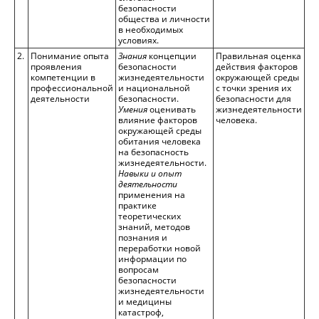
безопасности
общества и личности
в необходимых
условиях.
2.
Понимание опыта
Знания
концепции
Правильная оценка
проявления
безопасности
действия факторов
компетенции в
жизнедеятельности
окружающей среды
профессиональной
и национальной
с точки зрения их
деятельности
безопасности.
безопасности для
Умения
оценивать
жизнедеятельности
влияние факторов
человека.
окружающей среды
обитания человека
на безопасность
жизнедеятельности.
Навыки и опыт
деятельности
применения на
практике
теоретических
знаний, методов
познания и
переработки новой
информации по
вопросам
безопасности
жизнедеятельности
и медицины
катастроф,