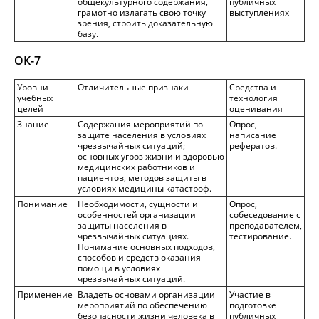
общекультурного содержания,
публичных
грамотно излагать свою точку
выступлениях
зрения, строить доказательную
базу.
ОК-7
Уровни
Отличительные признаки
Средства и
учебных
технология
целей
оценивания
Знание
Содержания мероприятий по
Опрос,
защите населения в условиях
написание
чрезвычайных ситуаций;
рефератов.
основных угроз жизни и здоровью
медицинских работников и
пациентов, методов защиты в
условиях медицины катастроф.
Понимание
Необходимости, сущности и
Опрос,
особенностей организации
собеседование с
защиты населения в
преподавателем,
чрезвычайных ситуациях.
тестирование.
Понимание основных подходов,
способов и средств оказания
помощи в условиях
чрезвычайных ситуаций.
Применение
Владеть основами организации
Участие в
мероприятий по обеспечению
подготовке
безопасности жизни человека в
публичных