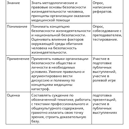
Знание
Знать методологические и
Опрос,
правовые основы безопасности
написание
жизнедеятельности человека,
рефератов.
принципы организации оказания
медицинской помощи
Понимание
Понимать концепцию
Опрос,
безопасности жизнедеятельности
собеседование с
и национальной безопасности.
преподавателем,
Оценивать влияние факторов
тестирование.
окружающей среды обитания
человека на безопасность
жизнедеятельности.
Применение
Применять навыки организации
Участие в
безопасности общества и
подготовке
личности в необходимых
публичных
условиях. Умение правильно и
выступлений,
аргументировано вести
участие в
дискуссию и полемику по
ролевой игре
концепциям медицины
катастроф.
Оценка
Составлять суждение по
подготовка
обозначенной тематике, работать
презентаций,
с текстами профессионального и
участие в
общекультурного содержания,
публичных
грамотно излагать свою точку
выступлениях
зрения, строить доказательную
базу.