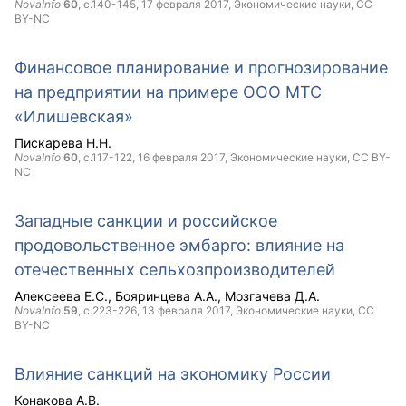
NovaInfo
60
, с.140-145,
17 февраля 2017
, Экономические науки,
CC
BY-NC
Финансовое планирование и прогнозирование
на предприятии на примере ООО МТС
«Илишевская»
Пискарева Н.Н.
NovaInfo
60
, с.117-122,
16 февраля 2017
, Экономические науки,
CC BY-
NC
Западные санкции и российское
продовольственное эмбарго: влияние на
отечественных сельхозпроизводителей
Алексеева Е.С.
Бояринцева А.А.
Мозгачева Д.А.
NovaInfo
59
, с.223-226,
13 февраля 2017
, Экономические науки,
CC
BY-NC
Влияние санкций на экономику России
Конакова А.В.