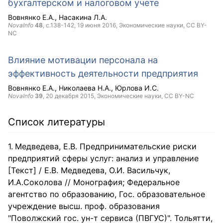
бухгалтерском и налоговом учете
Вовнянко Е.А.
Насакина Л.А.
NovaInfo
48
, с.138-142,
19 июня 2016
, Экономические науки,
CC BY-
NC
Влияние мотивации персонала на
эффективность деятельности предприятия
Вовнянко Е.А.
Николаева Н.А.
Юрлова И.С.
NovaInfo
39
,
20 декабря 2015
, Экономические науки,
CC BY-NC
Список литературы
Медведева, Е.В. Предпринимательские риски
предприятий сферы услуг: анализ и управление
[Текст] / Е.В. Медведева, О.И. Васильчук,
И.А.Соколова // Монография; Федеральное
агентство по образованию, Гос. образовательное
учреждение высш. проф. образования
"Поволжский гос. ун-т сервиса (ПВГУС)". Тольятти,