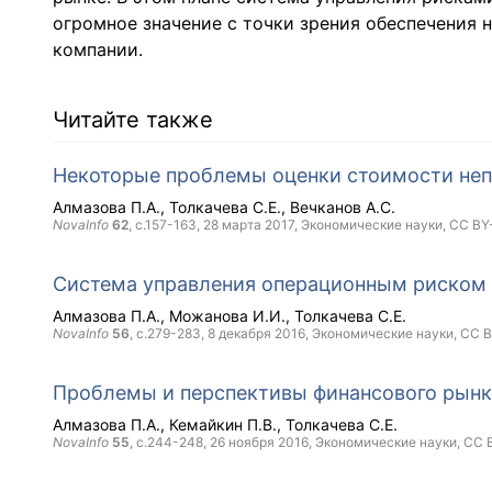
огромное значение с точки зрения обеспечения
компании.
Читайте также
Некоторые проблемы оценки стоимости не
Алмазова П.А.
Толкачева С.Е.
Вечканов А.С.
NovaInfo
62
, с.157-163,
28 марта 2017
, Экономические науки,
CC BY
Система управления операционным риском 
Алмазова П.А.
Можанова И.И.
Толкачева С.Е.
NovaInfo
56
, с.279-283,
8 декабря 2016
, Экономические науки,
CC 
Проблемы и перспективы финансового рынк
Алмазова П.А.
Кемайкин П.В.
Толкачева С.Е.
NovaInfo
55
, с.244-248,
26 ноября 2016
, Экономические науки,
CC 