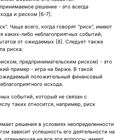
принимаемое решение - это всегда
ода и риском [6-7].
". Чаще всего, когда говорят "риск", имеют
я каких-либо неблагоприятных событий,
ьтатов от ожидаемых [8]. Следует также
па риска:
иском, предпринимательским риском) - это
кий пример - игра на бирже. В такой
ся ожидаемый положительный финансовый
неблагоприятного исхода.
тных событий, который не связан с
слу таких относится, например, риск
нимает решения в условиях неопределенности
огом зависит успешность его деятельности на
и, отвечающая на все эти вопросы, имеет