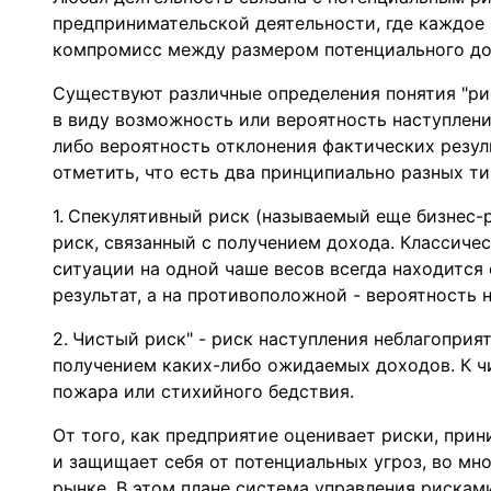
предпринимательской деятельности, где каждое 
компромисс между размером потенциального дох
Существуют различные определения понятия "риск
в виду возможность или вероятность наступлени
либо вероятность отклонения фактических резул
отметить, что есть два принципиально разных ти
Спекулятивный риск (называемый еще бизнес-р
риск, связанный с получением дохода. Классичес
ситуации на одной чаше весов всегда находит
результат, а на противоположной - вероятность 
Чистый риск" - риск наступления неблагоприя
получением каких-либо ожидаемых доходов. К чи
пожара или стихийного бедствия.
От того, как предприятие оценивает риски, при
и защищает себя от потенциальных угроз, во мн
рынке. В этом плане система управления рискам