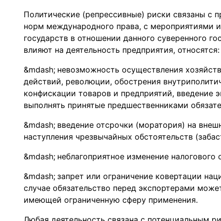
Политические (репрессивные) риски связаны с 
норм международного права, с мероприятиями и
государств в отношении данного суверенного го
влияют на деятельность предприятия, относятся:
невозможность осуществления хозяйств
действий, революции, обострения внутриполитич
конфискации товаров и предприятий, введение э
выполнять принятые предшественниками обязатель
введение отсрочки (моратория) на внеш
наступления чрезвычайных обстоятельств (забасто
неблагоприятное изменение налогового 
запрет или ограничение ковертации нац
случае обязательство перед экспортерами може
имеющей ограниченную сферу применения.
Любая деятельность связана с потенциальным ри