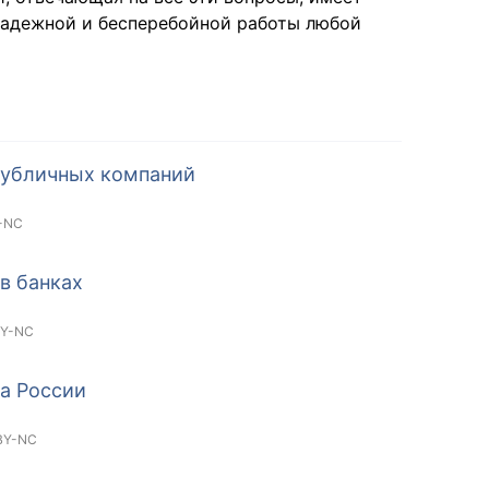
 надежной и бесперебойной работы любой
публичных компаний
-NC
в банках
BY-NC
а России
BY-NC