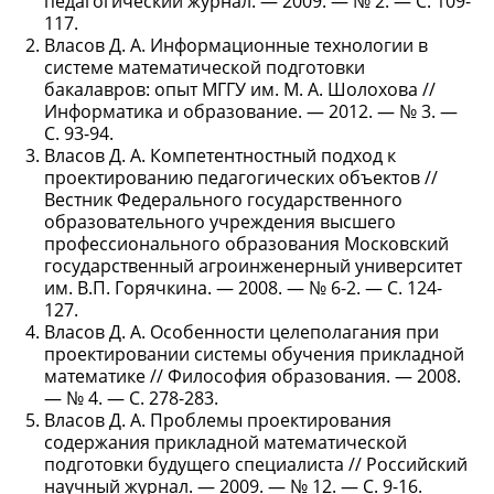
педагогический журнал. — 2009. — № 2. — С. 109-
117.
Власов Д. А. Информационные технологии в
системе математической подготовки
бакалавров: опыт МГГУ им. М. А. Шолохова //
Информатика и образование. — 2012. — № 3. —
С. 93-94.
Власов Д. А. Компетентностный подход к
проектированию педагогических объектов //
Вестник Федерального государственного
образовательного учреждения высшего
профессионального образования Московский
государственный агроинженерный университет
им. В.П. Горячкина. — 2008. — № 6-2. — С. 124-
127.
Власов Д. А. Особенности целеполагания при
проектировании системы обучения прикладной
математике // Философия образования. — 2008.
— № 4. — С. 278-283.
Власов Д. А. Проблемы проектирования
содержания прикладной математической
подготовки будущего специалиста // Российский
научный журнал. — 2009. — № 12. — С. 9-16.