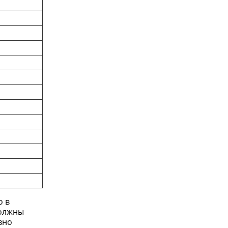
о в
должны
вно