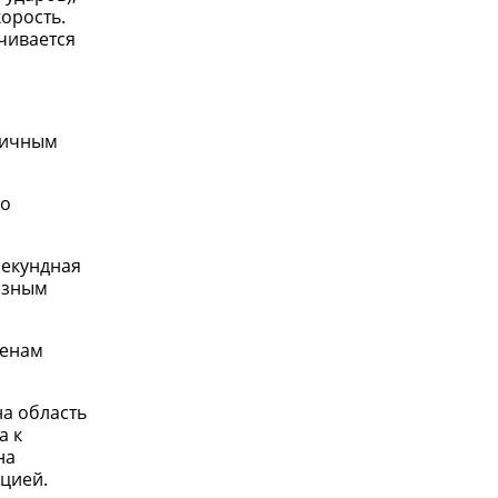
корость.
ачивается
атичным
но
секундная
ьезным
менам
на область
а к
на
кцией.