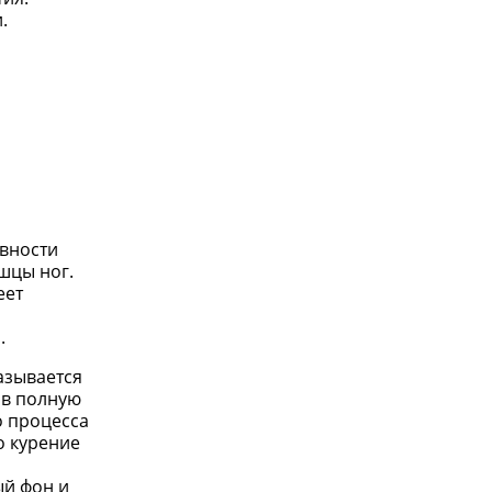
.
ивности
шцы ног.
еет
.
азывается
 в полную
о процесса
о курение
ый фон и