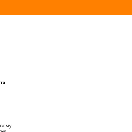
та
овому.
тия.