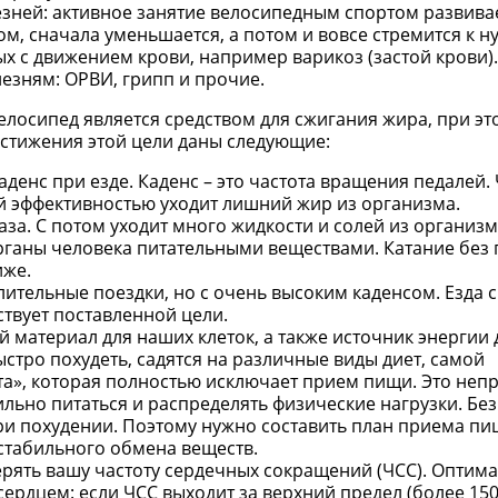
езней: активное занятие велосипедным спортом развив
ом, сначала уменьшается, а потом и вовсе стремится к н
х с движением крови, например варикоз (застой крови).
езням: ОРВИ, грипп и прочие.
велосипед является средством для сжигания жира, при эт
стижения этой цели даны следующие:
денс при езде. Каденс – это частота вращения педалей.
ей эффективностью уходит лишний жир из организма.
аза. С потом уходит много жидкости и солей из организм
рганы человека питательными веществами. Катание без 
иже.
ительные поездки, но с очень высоким каденсом. Езда 
ствует поставленной цели.
 материал для наших клеток, а также источник энергии 
стро похудеть, садятся на различные виды диет, самой
ета», которая полностью исключает прием пищи. Это неп
льно питаться и распределять физические нагрузки. Без
ри похудении. Поэтому нужно составить план приема пи
стабильного обмена веществ.
ерять вашу частоту сердечных сокращений (ЧСС). Оптим
 сердцем: если ЧСС выходит за верхний предел (более 150