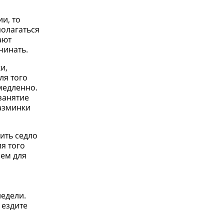
и, то
полагаться
ают
чинать.
и,
ля того
медленно.
занятие
разминки
ить седло
я того
чем для
недели.
 ездите