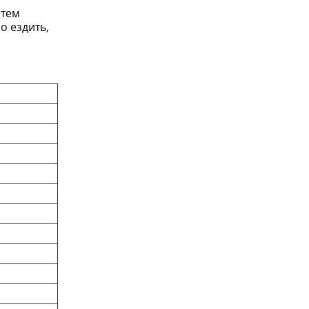
атем
о ездить,