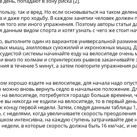
день, попадают в зону риска [2].
льзу, так и вред. Но если основываться на таком делени
 и даже про ходьбу. В каждом занятии человек должен 
ия того или иного упражнения. Поэтому авторы статьи д
 данным видом спорта и хотят узнать с чего же стоит на
го, выполните один из вариантов универсальной разминк
вых мышц, ахилловых сухожилий и икроножных мышц. Д
удистой системы начинайте езду на велосипеде очень 
и вниз по холмам и спринтерских рывков заканчивайте 
ния в течение 5 минут, а затем повторите упражнения 
ом хорошо ездите на велосипеде, для начала надо опуст
го можно вновь вернуть седло в начальное положение. Дл
 на велосипеде, потребуется гораздо больше времени, 
ее вы никогда не ездили на велосипеде, то в первый день
к концу первой недели. Затем, следуя данным таблицы 1,
, с неделями, когда увеличиваете скорость преодоления
шком интенсивна, на каждую ступень затрачивайте две 
недели, в которые скорость должна быть 16 км/час, и не