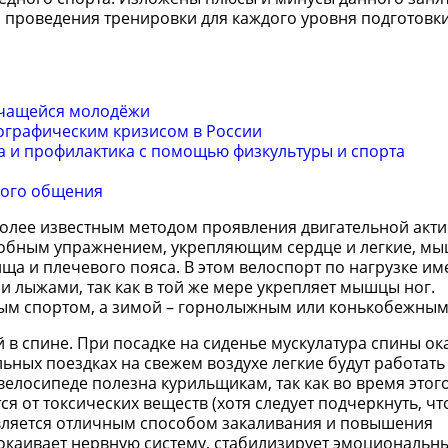
 проведения тренировки для каждого уровня подготовки
учащейся молодёжи
ографическим кризисом в России
та и профилактика с помощью физкультуры и спорта
ного общения
более известным методом проявления двигательной акт
робным упражнением, укрепляющим сердце и легкие, мы
ща и плечевого пояса. В этом велоспорт по нагрузке им
и лыжами, так как в той же мере укрепляет мышцы ног.
ым спортом, а зимой – горнолыжным или конькобежным
в спине. При посадке на сиденье мускулатура спины ок
ьных поездках на свежем воздухе легкие будут работать
велосипеде полезна курильщикам, так как во время этог
я от токсических веществ (хотя следует подчеркнуть, чт
 является отличным способом закаливания и повышения
покаивает нервную систему, стабилизирует эмоциональн