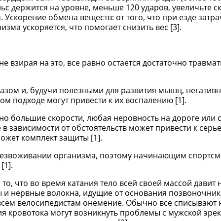
льс держится на уровне, меньше 120 ударов, увеличьте с
 Ускорение обмена веществ: от того, что при езде затр
зма ускоряется, что помогает снизить вес [3].
е взирая на это, все равно остается достаточно травм
разом и, будучи полезными для развития мышц, негатив
ом подходе могут привести к их воспалению [1].
чно большие скорости, любая неровность на дороге или 
 в зависимости от обстоятельств может привести к сер
жет комплект защиты [1].
обезвоживании организма, поэтому начинающим спортс
[1].
о, что во время катания тело всей своей массой давит 
ы и нервные волокна, идущие от основания позвоночник
всем велосипедистам онемение. Обычно все списывают 
ния кровотока могут возникнуть проблемы с мужской эре