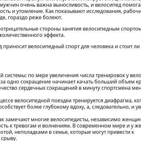
 мужчин очень важна выносливость, и велосипед помога
ость и утомление. Как показывают исследования, рабоч
де, гораздо реже болеют.
 отрицательные стороны занятия велосипедным спортом
количественного эффекта.
ед приносит велосипедный спорт для человека и стоит л
 системы: по мере увеличения числа тренировок у вел
 за одно сокращение начинает качать больший объем к
личество сердечных сокращений в минуту спортсмена ме
цессе велосипедной поездки тренируется диафрагма, ко
особствует более глубокому вдоху, а, следовательно, и 
как замечают многие велосипедисты, независимо женщи
сть к тревогам и волнениям. В современном мире и у же
отой, неполадками в семье, которые могут привести к
 срыву.