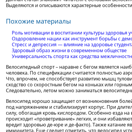
Выделяются и описываются характерные особенности
Похожие материалы
Роль мотивации в воспитании культуры здоровья 
Оздоровление нации как инструмент борьбы с дем
Стресс и депрессия — влияние на здоровье студен
Здоровый образ жизни в современном обществе
Универсальность спорта как средства межличност
Велосипедный спорт – наравне с бегом является наи
человека. По спецификации считается полностью аэ
Что, впрочем, не способствует развитию мышц тулови
сходство со скоростным бегом на коньках или горным
Следовательно, летом можно заниматься велосипедн
Велосипед хорошо защищает от возникновения болей 
под напряжением и стабилизирует корпус. При длител
силу, обогащая кровь кислородом. Особенно езда на 
происходит «проветривание» легких, и они избавляютс
вредит здоровью де-юре и де-факто). Также катание
иммунитета. Еще следует отметить, что велосипед ус