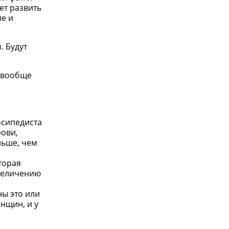
ет развить
ие и
. Будут
и вообще
осипедиста
рови,
ньше, чем
торая
увеличению
ны это или
нщин, и у