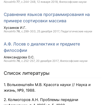
NovaInfo
77
, с.244-248,
12 января 2018
, Философские науки
Сравнение языков программирования на
примере сортировки массива
Хусаинов И.Г.
NovaInfo
76
, с.299-303,
25 декабря 2017
, Педагогические науки
А.Ф. Лосев о диалектике и предмете
философии
Александрова О.С.
NovaInfo
76
, с.252-257,
20 декабря 2017
, Философские науки
Список литературы
Волькенштейн М.В. Красота науки // Наука и
жизнь, №9, 1988.
Колмогоров А.H. Проблемы передачи