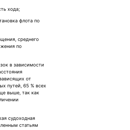
ть хода;
тановка флота по
бщения, среднего
ижения по
зок в зависимости
асстояния
 зависящих от
ых путей, 65 % всех
ще выше, так как
еличении
кая судоходная
вленным статьям