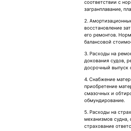
соответствии с нор
загранплавание, пл
Амортизационные
восстановление зат
его ремонтов. Нор
балансовой стоимо
Расходы на ремон
докования судов, р
досрочный выпуск с
Снабжение матер
приобретение матер
смазочных и обтиро
обмундирование.
Расходы на страх
механизмов судна,
страхование ответс