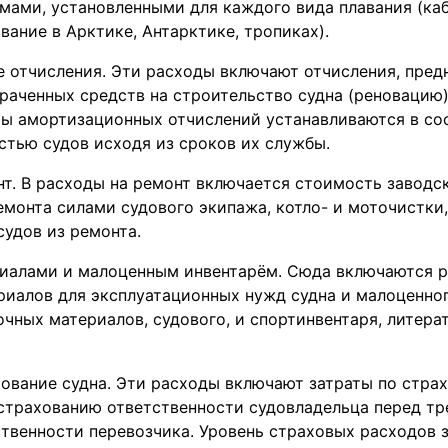
мами, установленными для каждого вида плавания (ка
авание в Арктике, Антарктике, тропиках).
 отчисления. Эти расходы включают отчисления, пред
раченных средств на строительство судна (реновацию
мы амортизационных отчислений устанавливаются в со
стью судов исходя из сроков их службы.
т. В расходы на ремонт включается стоимость заводс
емонта силами судового экипажа, котло- и моточистки,
удов из ремонта.
иалами и малоценным инвентарём. Сюда включаются р
иалов для эксплуатационных нужд судна и малоценног
чных материалов, судового, и спортинвентаря, литерат
ование судна. Эти расходы включают затраты по стра
 страхованию ответственности судовладельца перед т
твенности перевозчика. Уровень страховых расходов з