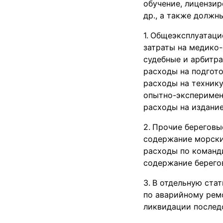
обучение, лицензир
др., а также должн
Общеэксплуатацио
затраты на медико
судебные и арбитр
расходы на подгото
расходы на технику
опытно-эксперимен
расходы на издание
Прочие береговые
содержание морски
расходы по команд
содержание берегов
В отдельную ста
по аварийному рем
ликвидации послед