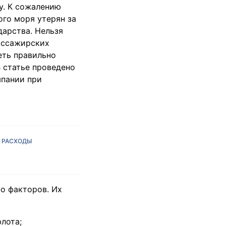
у. К сожалению
го моря утерян за
дарства. Нельзя
пассажирских
еть правильно
 статье проведено
мпании при
РАСХОДЫ
о факторов. Их
лота;