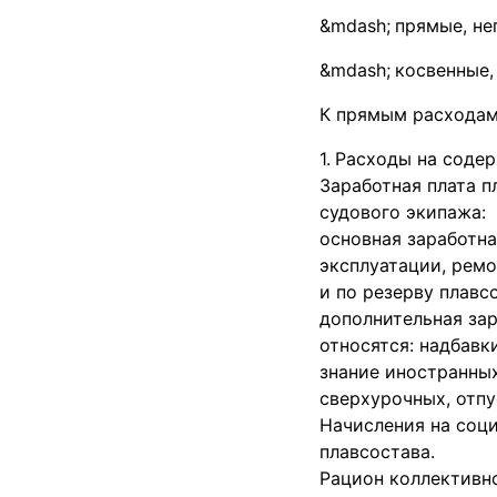
прямые, не
косвенные,
К прямым расходам
Расходы на содер
Заработная плата п
судового экипажа:
основная заработн
эксплуатации, ремо
и по резерву плавс
дополнительная зар
относятся: надбавк
знание иностранных
сверхурочных, отпу
Начисления на соци
плавсостава.
Рацион коллективн