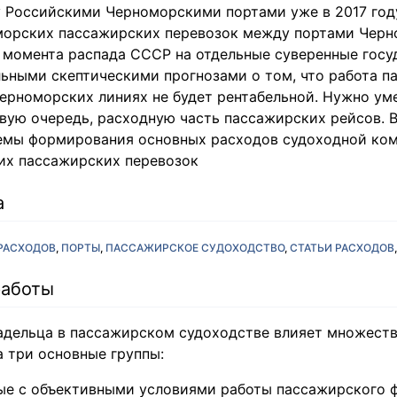
 Российскими Черноморскими портами уже в 2017 год
морских пассажирских перевозок между портами Черно
с момента распада СССР на отдельные суверенные госу
льными скептическими прогнозами о том, что работа 
ерноморских линиях не будет рентабельной. Нужно ум
вую очередь, расходную часть пассажирских рейсов. В
емы формирования основных расходов судоходной ко
их пассажирских перевозок
а
РАСХОДОВ
ПОРТЫ
ПАССАЖИРСКОЕ СУДОХОДСТВО
СТАТЬИ РАСХОДОВ
работы
адельца в пассажирском судоходстве влияет множеств
 три основные группы:
ые с объективными условиями работы пассажирского ф