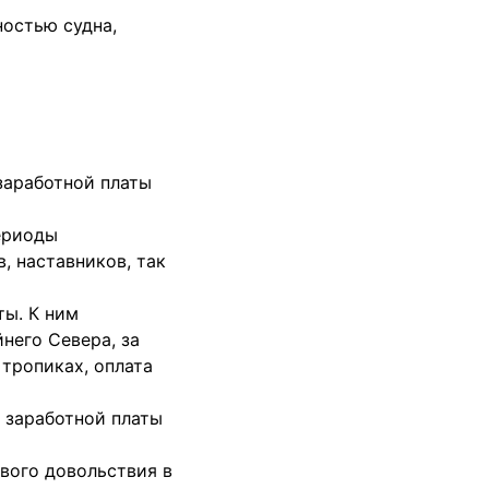
ностью судна,
заработной платы
ериоды
, наставников, так
ты. К ним
него Севера, за
 тропиках, оплата
т заработной платы
вого довольствия в