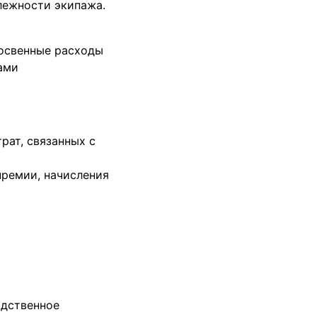
длежности экипажа.
косвенные расходы
ами
рат, связанных с
премии, начисления
одственное