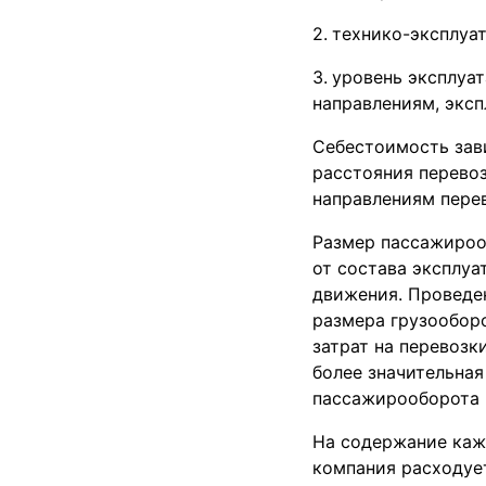
технико-эксплуа
уровень эксплуат
направлениям, экс
Себестоимость зави
расстояния перевоз
направлениям перево
Размер пассажироо
от состава эксплуа
движения. Проведен
размера грузооборо
затрат на перевозк
более значительная
пассажирооборота 
На содержание каж
компания расходуе