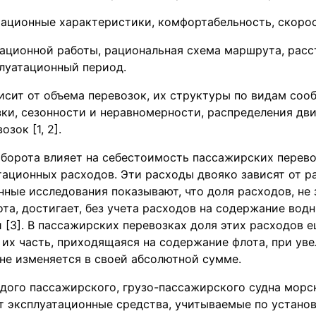
тационные характеристики, комфортабельность, скорос
ационной работы, рациональная схема маршрута, расс
плуатационный период.
сит от объема перевозок, их структуры по видам соо
ки, сезонности и неравномерности, распределения дв
зок [1, 2].
борота влияет на себестоимость пассажирских перево
тационных расходов. Эти расходы двояко зависят от р
ные исследования показывают, что доля расходов, не
та, достигает, без учета расходов на содержание водн
и [3]. В пассажирских перевозках доля этих расходов е
 их часть, приходящаяся на содержание флота, при ув
не изменяется в своей абсолютной сумме.
дого пассажирского, грузо-пассажирского судна морс
т эксплуатационные средства, учитываемые по устано