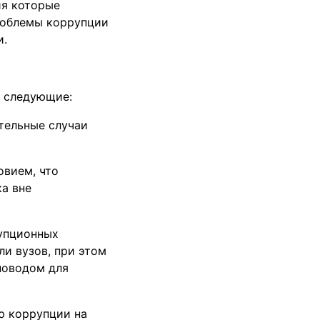
ия которые
роблемы коррупции
и.
и следующие:
ительные случаи
овием, что
а вне
рупционных
ли вузов, при этом
поводом для
ю коррупции на