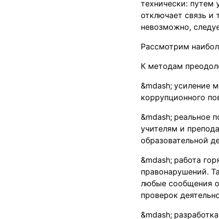
технически: путем 
отключает связь и
невозможно, следу
Рассмотрим наибол
К методам преодол
усиление м
коррупционного по
реальное п
учителям и препода
образовательной де
работа гор
правонарушений. Та
любые сообщения о
проверок деятельн
разработка