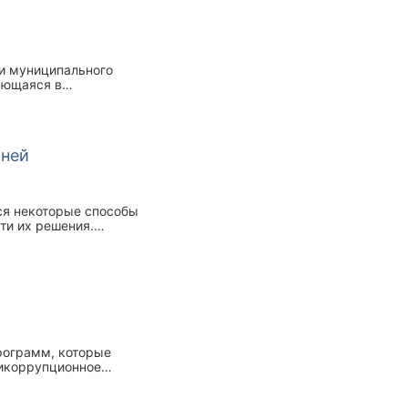
 и муниципального
ающаяся в
в целях личного
ений, но к сожалению
ьность на протяжении
 ней
ся некоторые способы
ти их решения.
 общественного мнения
у россиян наибольшую
рограмм, которые
тикоррупционное
для построения