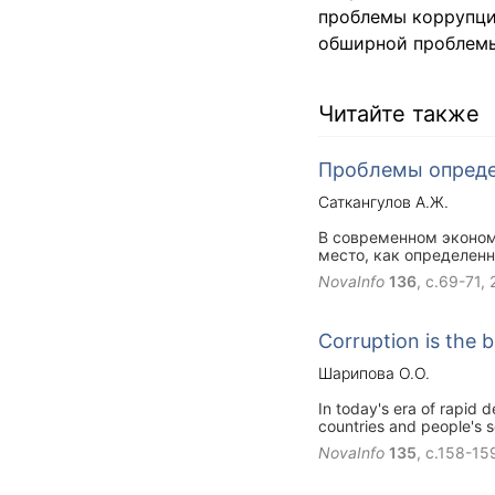
проблемы коррупци
обширной проблемы
Читайте также
Проблемы определ
Саткангулов А.Ж.
В современном эконом
место, как определен
выражается в том, чт
NovaInfo
136
, с.69-71,
жизни человечества п
обществе исследовате
понятийный аппарат к
Corruption is the 
Шарипова О.О.
In today's era of rapid
countries and people's 
this article, the attitud
NovaInfo
135
, с.158-15
written through a survey