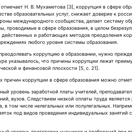
 отмечает Н. В. Мухаметова [3], коррупция в сфере об
естве образовательных услуг, снижает доверие к росс
ороны международного сообщества, делает систему об
ы, проводимые в сфере образования, в целом безрезул
и действенных и работающих методов преодоления кор
чреждениях любого уровня системы образования.
преодолевать коррупцию в образовании, нужно прежде 
уре указывалось, что причины коррупции лежат преим
еской и финансовой плоскости [5, с. 21].
ых причин коррупции в сфере образования можно отме
ный уровень заработной платы учителей, преподавате
ний, вузов. Cледствием низкой оплаты труда является
, в том числе нелегальных или полулегальных. Наприм
зяток под видов проведения индивидуальных занятий 
ный уровень подготовки учащихся и требований при п