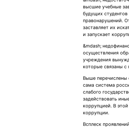
высшие учебные зав
будущих студентов
правонарушений. О
заставляет их иска
и запускает корруп
недофинанс
осуществления обр
учреждения вынужде
которые связаны с
Выше перечислены 
сама система росси
слабого государст
задействовать иные
коррупцией. В это
коррупции.
Всплеск проявлений