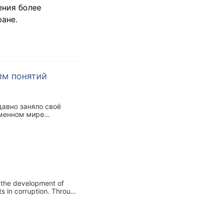
ения более
ане.
им понятий
авно заняло своё
еменном мире
и в различных сферах
 В современном
будет рассмотрен
o the development of
s in corruption. Through
 analyzed. The article was