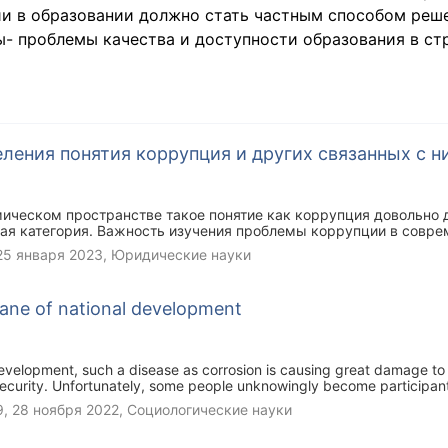
и в образовании должно стать частным способом реш
- проблемы качества и доступности образования в стр
ения понятия коррупция и других связанных с н
ическом пространстве такое понятие как коррупция довольно д
ная категория. Важность изучения проблемы коррупции в совр
о данное явление наряду с другими противоречивыми явлениям
25 января 2023
, Юридические науки
ревратилось в негативную составляющую структуры общества.
лями даются различные трактовки коррупции. В данной статье 
оррупции.
bane of national development
 development, such a disease as corrosion is causing great damage t
security. Unfortunately, some people unknowingly become participant
e of the youth against such a terrible evil as corruption is studied and
9,
28 ноября 2022
, Социологические науки
 of young people and other surveys of some scientists.