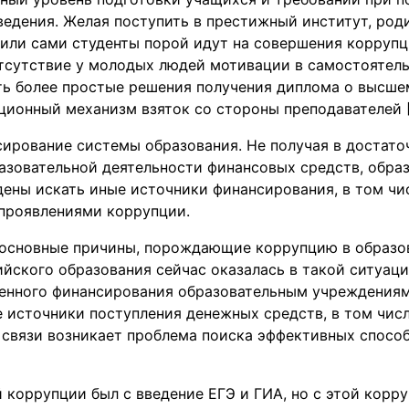
едения. Желая поступить в престижный институт, род
 или сами студенты порой идут на совершения корруп
тсутствие у молодых людей мотивации в самостоятел
ть более простые решения получения диплома о высше
ционный механизм взяток со стороны преподавателей [4,
ирование системы образования. Не получая в достато
азовательной деятельности финансовых средств, обра
ны искать иные источники финансирования, в том чис
 проявлениями коррупции.
основные причины, порождающие коррупцию в образо
йского образования сейчас оказалась в такой ситуации
венного финансирования образовательным учреждения
 источники поступления денежных средств, в том числ
й связи возникает проблема поиска эффективных спосо
 коррупции был с введение ЕГЭ и ГИА, но с этой корр