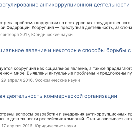
регулирование антикоррупционной деятельности
мотрена проблема коррупции во всех уровнях государственного
кой Федерации. Коррупция — преступная деятельность, заключ
стными лицами доверенных им прав и властных возможностей 
 сентября 2017
, Юридические науки
ния данной проблемы вырабатывается большое количество реш
мы . Коррупция является постоянной проблемой и имеет актуал
циальное явление и некоторые способы борьбы с
дуется коррупция как социальное явление, а также предлагают
менном мире. Выявлены актуальные проблемы и предложены пу
О противодействии коррупции".Всероссийский центр изучения
,
29 апреля 2016
, Экономические науки
 данные о том, какие события и процессы в стране вызывают 
рых входит и коррупция.
ая деятельность коммерческой организации
мотрены вопросы разработки и внедрения антикоррупционных п
оль в деятельности российских компаний. Статья описывает ан
сии, а также шаги предпринимаемые российскими компаниями 
,
17 апреля 2016
, Юридические науки
еспечения соответствия законодательным требованиям.