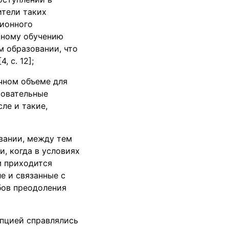
ители таких
ционного
ьному обучению
м образовании, что
 с. 12];
чном объеме для
зовательные
ле и такие,
вании, между тем
, когда в условиях
м приходится
е и связанные с
бов преодоления
упцией справлялись