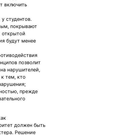
ет включить
у студентов.
мым, покрывают
с открытой
ия будут менее
ротиводействия
инципов позволит
 на нарушителей,
к тем, кто
нарушения;
ностью, прежде
вательного
как
ритет должен быть
ктера. Решение