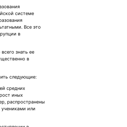
разования
ийской системе
разования
ьтатными. Все это
рупции в
всего знать ее
ущественно в
тить следующие:
лей средних
 рост иных
ер, распространены
с учениками или
оступлении в