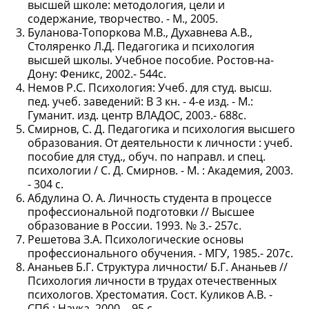
высшей школе: методология, цели и
содержание, творчество. - М., 2005.
Буланова-Топоркова М.В., Духавнева А.В.,
Столяренко Л.Д. Педагогика и психология
высшей школы. Учебное пособие. Ростов-на-
Дону: Феникс, 2002.- 544с.
Немов Р.С. Психология: Учеб. для студ. высш.
пед. учеб. заведений: В 3 кн. - 4-е изд. - М.:
Гуманит. изд. центр ВЛАДОС, 2003.- 688с.
Смирнов, С. Д. Педагогика и психология высшего
образования. От деятельности к личности : учеб.
пособие для студ., обуч. по направл. и спец.
психологии / С. Д. Смирнов. - М. : Академия, 2003.
- 304 с.
Абдулина О. А. Личность студента в процессе
профессиональной подготовки // Высшее
образование в России. 1993. № 3.- 257с.
Решетова З.А. Психологические основы
профессионального обучения. - МГУ, 1985.- 207с.
Ананьев Б.Г. Структура личности/ Б.Г. Ананьев //
Психология личности в трудах отечественных
психологов. Хрестоматия. Сост. Куликов А.В. -
СПб.: Наука, 2000. - 95 с.