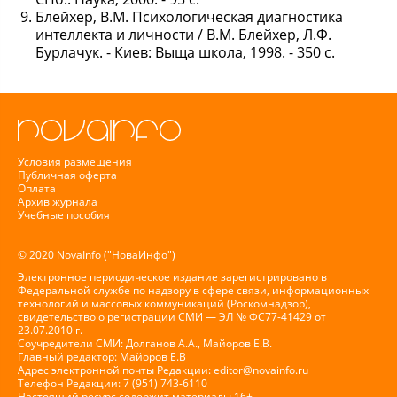
Блейхер, В.М. Психологическая диагностика
интеллекта и личности / В.М. Блейхер, Л.Ф.
Бурлачук. - Киев: Выща школа, 1998. - 350 с.
Условия размещения
Публичная оферта
Оплата
Архив журнала
Учебные пособия
© 2020 NovaInfo ("НоваИнфо")
Электронное периодическое издание зарегистрировано в
Федеральной службе по надзору в сфере связи, информационных
технологий и массовых коммуникаций (Роскомнадзор),
свидетельство о регистрации СМИ — ЭЛ № ФС77-41429 от
23.07.2010 г.
Соучредители СМИ: Долганов А.А., Майоров Е.В.
Главный редактор: Майоров Е.В
Адрес электронной почты Редакции:
editor@novainfo.ru
Телефон Редакции: 7 (951) 743-6110
Настоящий ресурс содержит материалы 16+