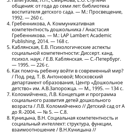
Галигузова, Л.Н., Смирнова, Е.О. Ступени
общения: от года до семи лет: библиотека
воспитателя детского сада. — М.: Просвещение,
1992. — 260 с.
Гребенникова, А. Коммуникативная
компетентность дошкольника / Анастасия
Гребенникова. — М.: LAP Lambert Academic
Publishing, 2014. — 168 c.
Каблянская, Е.В. Психологические аспекты
социальной компетентности: Диссерт. канд.
психол. наук. / Е.В. Каблянская. — С.-Петербург.
— 1995. — 226 с.
Как помочь ребенку войти в современный мир?
/ Под. ред. Т. В. Антоновой; Московский
департамент образования, Центр «Дошкольное
детство» им. А.В.Запорожца. — М., 1995. — 134 с.
Коломийченко, Л.В. Концепция и программа
социального развития детей дошкольного
возраста / Л.В. Коломийченко // Детский сад от А
до Я.-2004. — № 5. — С.8.
Куницына, В.Н. Социальная компетентность и
социальный интеллект: структура, функции,
взаимоотношение / В.Н.Куницына //