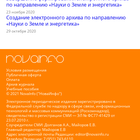
по направлению «Науки о Земле и энергетика»
23 ноября 2020
Создание электронного архива по направлению
«Науки о Земле и энергетика»
29 октября 2020
Условия размещения
Публичная оферта
Оплата
Архив журнала
Учебные пособия
© 2021 NovaInfo ("НоваИнфо")
Электронное периодическое издание зарегистрировано в
Федеральной службе по надзору в сфере связи, информационных
технологий и массовых коммуникаций (Роскомнадзор),
свидетельство о регистрации СМИ — ЭЛ № ФС77-41429 от
23.07.2010 г.
Соучредители СМИ: Долганов А.А., Майоров Е.В.
Главный редактор: Майоров Е.В
Адрес электронной почты Редакции:
editor@novainfo.ru
Телефон Редакции: 7 (951) 743-6110