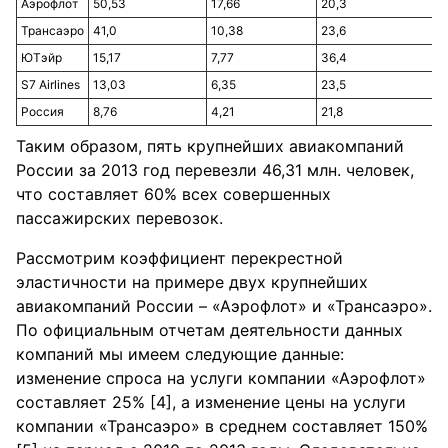
Аэрофлот
50,53
17,66
20,3
Трансаэро
41,0
10,38
23,6
ЮТэйр
15,17
7,77
36,4
S7 Airlines
13,03
6,35
23,5
Россия
8,76
4,21
21,8
Таким образом, пять крупнейших авиакомпаний
России за 2013 год перевезли 46,31 млн. человек,
что составляет 60% всех совершенных
пассажирских перевозок.
Рассмотрим коэффициент перекрестной
эластичности на примере двух крупнейших
авиакомпаний России – «Аэрофлот» и «Трансаэро».
По официальным отчетам деятельности данных
компаний мы имеем следующие данные:
изменение спроса на услуги компании «Аэрофлот»
составляет 25% [4], а изменение цены на услуги
компании «Трансаэро» в среднем составляет 150%