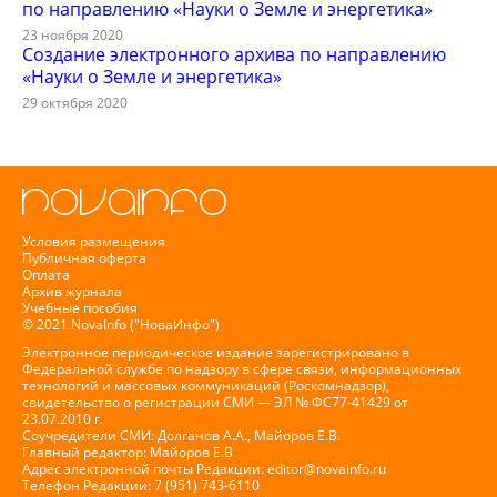
по направлению «Науки о Земле и энергетика»
23 ноября 2020
Создание электронного архива по направлению
«Науки о Земле и энергетика»
29 октября 2020
Условия размещения
Публичная оферта
Оплата
Архив журнала
Учебные пособия
© 2021 NovaInfo ("НоваИнфо")
Электронное периодическое издание зарегистрировано в
Федеральной службе по надзору в сфере связи, информационных
технологий и массовых коммуникаций (Роскомнадзор),
свидетельство о регистрации СМИ — ЭЛ № ФС77-41429 от
23.07.2010 г.
Соучредители СМИ: Долганов А.А., Майоров Е.В.
Главный редактор: Майоров Е.В
Адрес электронной почты Редакции:
editor@novainfo.ru
Телефон Редакции: 7 (951) 743-6110