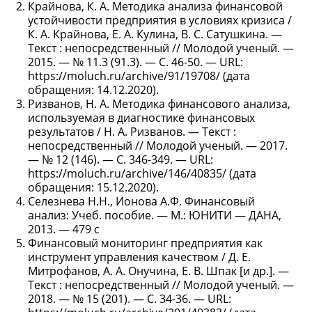
Крайнова, К. А. Методика анализа финансовой
устойчивости предприятия в условиях кризиса /
К. А. Крайнова, Е. А. Кулина, В. С. Сатушкина. —
Текст : непосредственный // Молодой ученый. —
2015. — № 11.3 (91.3). — С. 46-50. — URL:
https://moluch.ru/archive/91/19708/ (дата
обращения: 14.12.2020).
Ризванов, Н. А. Методика финансового анализа,
используемая в диагностике финансовых
результатов / Н. А. Ризванов. — Текст :
непосредственный // Молодой ученый. — 2017.
— № 12 (146). — С. 346-349. — URL:
https://moluch.ru/archive/146/40835/ (дата
обращения: 15.12.2020).
Селезнева Н.Н., Ионова А.Ф. Финансовый
анализ: Учеб. пособие. — М.: ЮНИТИ — ДАНА,
2013. — 479 с
Финансовый мониторинг предприятия как
инструмент управления качеством / Д. Е.
Митрофанов, А. А. Онучина, Е. В. Шпак [и др.]. —
Текст : непосредственный // Молодой ученый. —
2018. — № 15 (201). — С. 34-36. — URL: