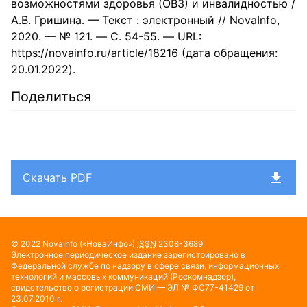
возможностями здоровья (ОВЗ) и инвалидностью /
А.В. Гришина. — Текст : электронный // NovaInfo,
2020. — № 121. — С. 54-55. — URL:
https://novainfo.ru/article/18216 (дата обращения:
20.01.2022).
Поделиться
Скачать PDF
© 2022
NovaInfo
(«НоваИнфо»)
ISSN
2308-3689
Электронное периодическое издание зарегистрировано в
Федеральной службе по надзору в сфере связи, информационных
технологий и массовых коммуникаций (Роскомнадзор),
свидетельство о регистрации СМИ — ЭЛ № ФС77-41429 от
23.07.2010 г.