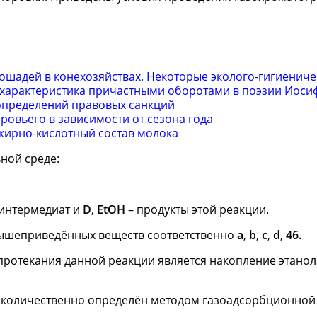
шадей в конехозяйствах. Некоторые эколого-гигиениче
 характеристика причастными оборотами в поэзии Иоси
определений правовых санкций
ровьего в зависимости от сезона года
жирно-кислотный состав молока
ной среде:
 интермедиат и
D
,
EtOH
– продукты этой реакции.
ышеприведённых веществ соответственно
a
,
b
,
c
,
d
,
46.
протекания данной реакции является накопление этанол
 и количественно определён методом газоадсорбционной