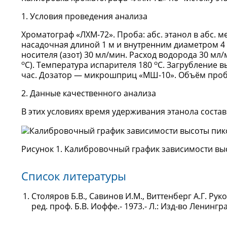
1. Условия проведения анализа
Хроматограф «ЛХМ-72». Проба: абс. этанол в абс. 
насадочная длиной 1 м и внутренним диаметром 4 м
носителя (азот) 30 мл/мин. Расход водорода 30 мл
о
о
С). Температура испарителя 180
С. Загрубление в
час. Дозатор — микрошприц «МШ-10». Объём пробы 
2. Данные качественного анализа
В этих условиях время удерживания этанола состав
Рисунок 1. Калибровочный график зависимости выс
Список литературы
Столяров Б.В., Савинов И.М., Виттенберг А.Г. Р
ред. проф. Б.В. Иоффе.- 1973.- Л.: Изд-во Ленингр