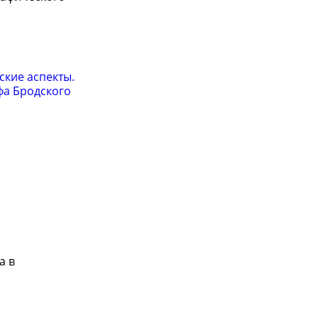
ские аспекты.
фа Бродского
а в