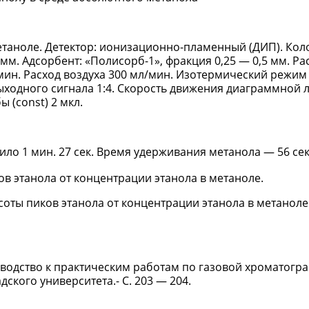
метаноле. Детектор: ионизационно-пламенный (ДИП). Кол
м. Адсорбент: «Полисорб-1», фракция 0,25 — 0,5 мм. Рас
/мин. Расход воздуха 300 мл/мин. Изотермический режим
ыходного сигнала 1:4. Скорость движения диаграммной 
(const) 2 мкл.
ило 1 мин. 27 сек. Время удерживания метанола — 56 сек
оты пиков этанола от концентрации этанола в метаноле
уководство к практическим работам по газовой хроматогр
адского университета.- С. 203 — 204.