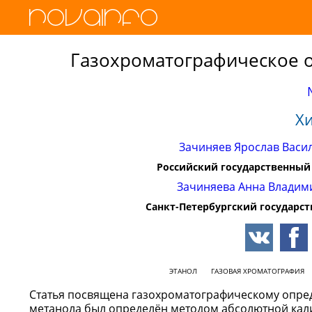
Газохроматографическое о
Х
Зачиняев Ярослав Васи
Российский государственный 
Зачиняева Анна Владим
Санкт-Петербургский государс
ЭТАНОЛ
ГАЗОВАЯ ХРОМАТОГРАФИЯ
Статья посвящена газохроматографическому опред
метанола был определён методом абсолютной кал