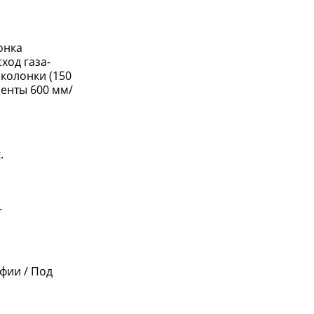
онка
ход газа-
 колонки (150
ленты 600 мм/
.
.
афии / Под