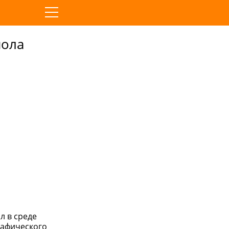
нола
л в среде
рафического