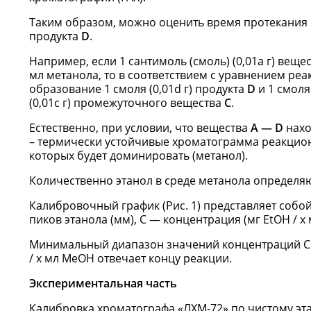
Таким образом, можно оценить время протекания 
продукта
D
.
Например, если 1 сантимоль (смоль) (0,01a г) веще
мл метанола, то в соответствием с уравнением ре
образование 1 смоля (0,01d г) продукта
D
и 1 смоля
(0,01с г) промежуточного вещества
С
.
Естественно, при условии, что вещества
А — D
нахо
– термически устойчивые хроматограмма реакционн
которых будет доминировать (метанол).
Количественно этанол в среде метанола определяю
Калибровочный график (Рис. 1) представляет собо
пиков этанола (мм), С — концентрация (мг EtOH / x
Минимальный диапазон значений концентраций С от 
/ x мл MeOH отвечает концу реакции.
Экспериментальная часть
Калибровка хроматографа «ЛХМ-72» по чистому эт