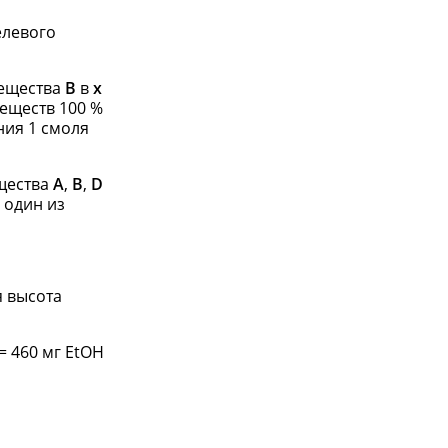
елевого
вещества
B
в
x
веществ 100 %
ния 1 смоля
ещества
A
,
B
,
D
 один из
 высота
= 460 мг EtOH