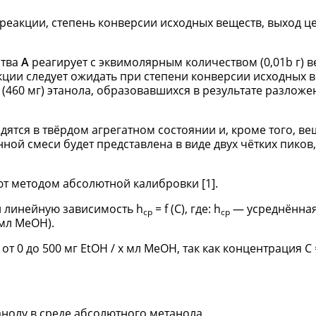
реакции, степень конверсии исходных веществ, выход ц
ства
А
реагирует с эквимолярным количеством (0,01b г) 
акции следует ожидать при степени конверсии исходных 
 (460 мг) этанола, образовавшихся в результате разложе
дятся в твёрдом агрегатном состоянии и, кроме того, в
ой смеси будет представлена в виде двух чётких пиков,
т методом абсолютной калибровки [1].
й линейную зависимость h
= f (C), где: h
— усреднённая
ср
ср
 мл MeOH).
0 до 500 мг EtOH / x мл MeOH, так как концентрация С 
анолу в среде абсолютного метанола