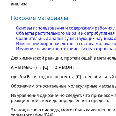
анализа.
Похожие материалы
Основы использования и содержания рабочих ло
Объекты растительного мира и их атрибутивная
Сравнительный анализ существующих научных 
Изменение жирно-кислотного состава молока ко
Изучение влияния зоотехнических факторов на 
Для химической реакции, протекающей в метаноль
А + В
(МеОН)
→ [C] → D + EtOH
,
где:
А
и
В
– исходные реагенты,
[C]
– нестабильный
Обозначим относительные молекулярные массы в
Из уравнения однозначно следует, что признаком 
реакционной смеси до определённого предела.
Этанол, в свою очередь, может быть качественно
хроматографии (ГАХ).