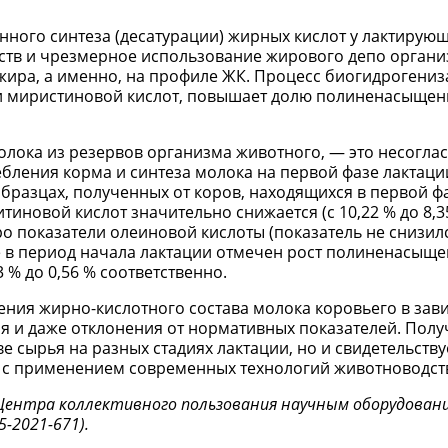
нного синтеза (десатурации) жирных кислот у лактирую
ств и чрезмерное использование жирового депо орган
ира, а именно, на профиле ЖК. Процесс биогидрогениз
 и миристиновой кислот, повышает долю полиненасыщен
олока из резервов организма животного, — это несогла
ления корма и синтеза молока на первой фазе лактации
 образцах, полученных от коров, находящихся в первой ф
иновой кислот значительно снижается (с 10,22 % до 8,35
про показатели олеиновой кислоты (показатель не снизилс
кже в период начала лактации отмечен рост полиненасыще
3 % до 0,56 % соответственно.
ния жирно-кислотного состава молока коровьего в зав
я и даже отклонения от нормативных показателей. Пол
е сырья на разных стадиях лактации, но и свидетельству
 с применением современных технологий животноводст
 Центра коллективного пользования научным оборудовани
-2021-671).