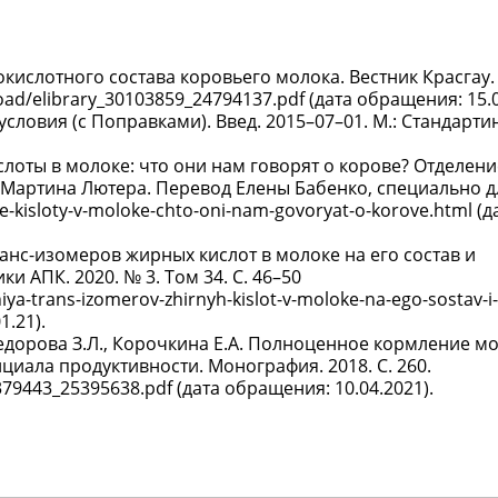
кислотного состава коровьего молока. Вестник Красгау. 
nload/elibrary_30103859_24794137.pdf (дата обращения: 15.
словия (с Поправками). Введ. 2015–07–01. М.: Стандарти
слоты в молоке: что они нам говорят о корове? Отделен
 Мартина Лютера. Перевод Елены Бабенко, специально дл
e-kisloty-v-moloke-chto-oni-nam-govoryat-o-korove.html (д
ранс-изомеров жирных кислот в молоке на его состав и
и АПК. 2020. № 3. Том 34. С. 46–50
chiya-trans-izomerov-zhirnyh-kislot-v-moloke-na-ego-sostav-i-
1.21).
 Федорова З.Л., Корочкина Е.А. Полноценное кормление м
циала продуктивности. Монография. 2018. С. 260.
379443_25395638.pdf (дата обращения: 10.04.2021).