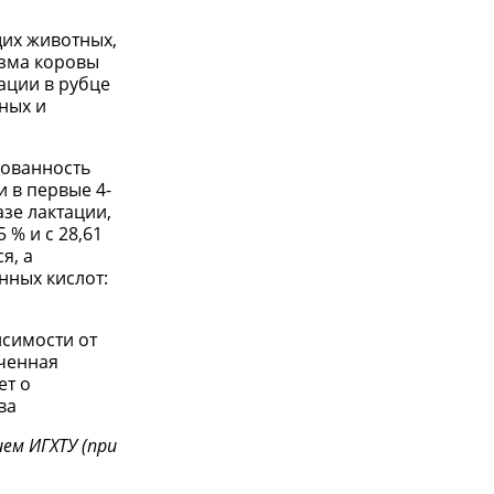
щих животных,
изма коровы
ации в рубце
ных и
сованность
 в первые 4-
азе лактации,
 % и с 28,61
я, а
нных кислот:
исимости от
ученная
ет о
ва
ем ИГХТУ (при