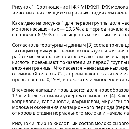
Рисунок 1. Соотношение НЖК:МНЖК:ПНЖК молока с
животных, находящихся в разных стадиях жизненно
Как видно из рисунка 1 для первой группы доля на
мононенасыщенных — 29,6 %, а в период начала ла
составляет 62,9 % по насыщенным жирным кислота
Согласно литературным данным [3] состав триглиц
лактации преимущественно используется жирная к
работе исследования подтверждают эти литератур
кислоты превышают показатели из первой группы н
верхней границы. Что касается ненасыщенных жирн
олеиновой кислоты С
превышают показатели из 
18:1
превышают на 0,19 %, и показатели линоленовой к
В течение лактации повышается доля новообразов
17-ю и более атомами углерода снижается [4]. Как 
каприловой, каприновой, лауриновой, миристинов
молока и окончания лактационного периода (перва
от коров в стадии нормального молока и начала л
Рисунок 2. Жирно-кислотный состав молока сырого