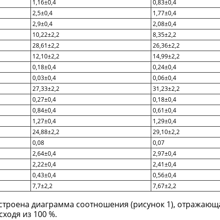
1,16±0,4
0,83±0,4
2,5±0,4
1,77±0,4
2,9±0,4
2,08±0,4
10,22±2,2
8,35±2,2
28,61±2,2
26,36±2,2
12,10±2,2
14,99±2,2
0,18±0,4
0,24±0,4
0,03±0,4
0,06±0,4
27,33±2,2
31,23±2,2
0,27±0,4
0,18±0,4
0,84±0,4
0,61±0,4
1,27±0,4
1,29±0,4
24,88±2,2
29,10±2,2
0,08
0,07
2,64±0,4
2,97±0,4
2,22±0,4
2,41±0,4
0,43±0,4
0,56±0,4
7,7±2,2
7,67±2,2
троена диаграмма соотношения (рисунок 1), отражающ
ходя из 100 %.