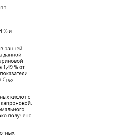
упп
4 % и
 в ранней
в данной
еариновой
 1,49 % от
 показатели
ы С
18:2
рных кислот с
, капроновой,
ормального
око получено
отных,