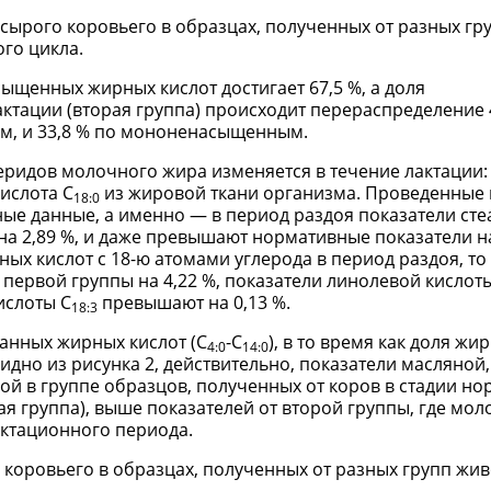
ырого коровьего в образцах, полученных от разных гр
го цикла.
сыщенных жирных кислот достигает 67,5 %, а доля
ктации (вторая группа) происходит перераспределение 
м, и 33,8 % по мононенасыщенным.
еридов молочного жира изменяется в течение лактации:
ислота С
из жировой ткани организма. Проведенные 
18:0
ные данные, а именно — в период раздоя показатели ст
а 2,89 %, и даже превышают нормативные показатели на
ых кислот с 18-ю атомами углерода в период раздоя, то
первой группы на 4,22 %, показатели линолевой кислот
ислоты С
превышают на 0,13 %.
18:3
анных жирных кислот (С
-С
), в то время как доля жи
4:0
14:0
видно из рисунка 2, действительно, показатели масляной
ой в группе образцов, полученных от коров в стадии н
я группа), выше показателей от второй группы, где мол
актационного периода.
 коровьего в образцах, полученных от разных групп жив