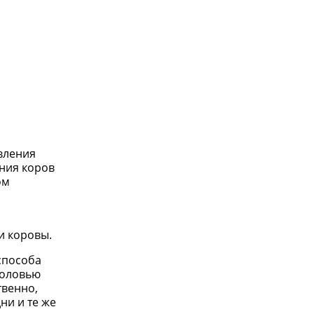
вления
ения коров
ом
и коровы.
способа
головью
твенно,
ни и те же