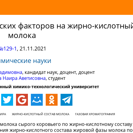
ских факторов на жирно-кислотный
молока
№129-1
,
21.11.2021
имические науки
Вадимовна
, кандидат наук, доцент, доцент
а Наира Аветисовна
, студент
енный химико-технологический университет
ИРА
ЖИРНО-КИСЛОТНЫЙ СОСТАВ МОЛОКА
ГАЗОВАЯ ХРОМАТОГРАФИЯ
молока сырого коровьего по жирно-кислотному составу
ения жирно-кислотного состава жировой фазы молока п