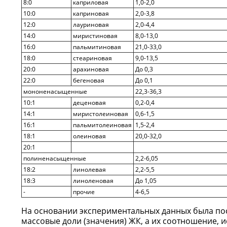
8:0
каприловая
1,0-2,0
10:0
каприновая
2,0-3,8
12:0
лауриновая
2,0-4,4
14:0
миристиновая
8,0-13,0
16:0
пальмитиновая
21,0-33,0
18:0
стеариновая
9,0-13,5
20:0
арахиновая
До 0,3
22:0
бегеновая
До 0,1
мононенасыщенные
22,3-36,3
10:1
деценовая
0,2-0,4
14:1
миристолеиновая
0,6-1,5
16:1
пальмитолеиновая
1,5-2,4
18:1
олеиновая
20,0-32,0
20:1
полиненасыщенные
2,2-6,05
18:2
линолевая
2,2-5,5
18:3
линоленовая
До 1,05
-
прочие
4-6,5
На основании экспериментальных данных была пос
массовые доли (значения) ЖК, а их соотношение, ис