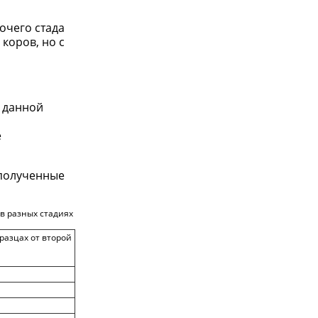
очего стада
коров, но с
В данной
е
 полученные
в разных стадиях
разцах от второй