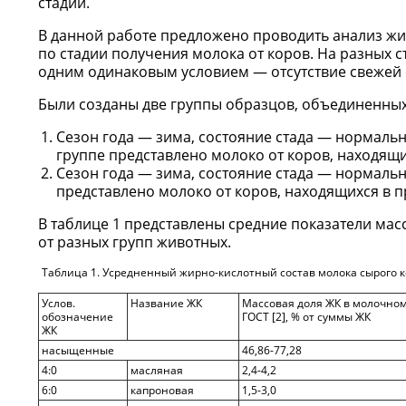
стадии.
В данной работе предложено проводить анализ жи
по стадии получения молока от коров. На разных 
одним одинаковым условием — отсутствие свежей 
Были созданы две группы образцов, объединенны
Сезон года — зима, состояние стада — нормально
группе представлено молоко от коров, находящи
Сезон года — зима, состояние стада — нормальн
представлено молоко от коров, находящихся в п
В таблице 1 представлены средние показатели ма
от разных групп животных.
Таблица 1. Усредненный жирно-кислотный состав молока сырого ко
Услов.
Название ЖК
Массовая доля ЖК в молочном
обозначение
ГОСТ [2], % от суммы ЖК
ЖК
насыщенные
46,86-77,28
4:0
масляная
2,4-4,2
6:0
капроновая
1,5-3,0