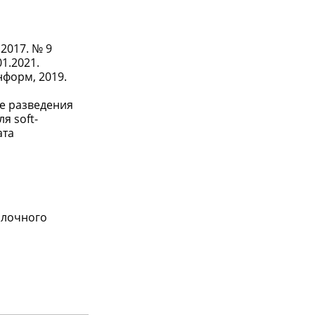
2017. № 9
01.2021.
нформ, 2019.
ие разведения
я soft-
ата
олочного