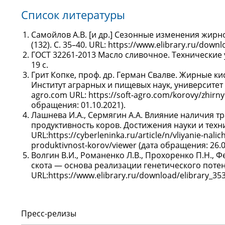
Список литературы
Самойлов А.В. [и др.] Сезонные изменения жирно
(132). С. 35–40. URL: https://www.elibrary.ru/dow
ГОСТ 32261-2013 Масло сливочное. Технические у
19 с.
Грит Копке, проф. др. Герман Свалве. Жирные ки
Институт аграрных и пищевых наук, университет
agro.com URL: https://soft-agro.com/korovy/zhirny
обращения: 01.10.2021).
Лашнева И.А., Сермягин А.А. Влияние наличия т
продуктивность коров. Достижения науки и техник
URL:https://cyberleninka.ru/article/n/vliyanie-nali
produktivnost-korov/viewer (дата обращения: 26.0
Волгин В.И., Романенко Л.В., Прохоренко П.Н.,
скота — основа реализации генетического потен
URL:https://www.elibrary.ru/download/elibrary_35
Пресс-релизы