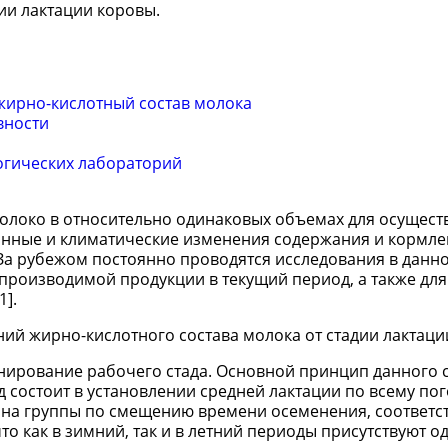
ии лактации коровы.
жирно-кислотный состав молока
вности
огических лабораторий
молоко в относительно одинаковых объемах для осущест
зонные и климатические изменения содержания и кормл
 За рубежом постоянно проводятся исследования в данн
производимой продукции в текущий период, а также для
1].
ий жирно-кислотного состава молока от стадии лактаци
нирование рабочего стада. Основной принцип данного 
д состоит в установлении средней лактации по всему по
я на группы по смещению времени осеменения, соответс
о как в зимний, так и в летний периоды присутствуют од