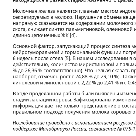
находящихся в разных стадиях жизненного цикла.
Молочная железа является главным местом эндоге
секретируемых в молоко. Нарушение обмена веще
напрямую сказывается на содержании молочного ж
скота, снижает синтез пальмитиновой, олеиновой
длинноцепочечных ЖК [4].
Основной фактор, запускающий процесс синтеза м
нейрогуморальной и гормональной функции потреб
6 недель после отела [5]. В нашем исследовании в
действительно, количество миристиновой и пальмит
% до 26,36 % соответственно). Что нельзя сказать 
наоборот, отмечен рост с 24,88 % до 29,10 %). Та
линолевой и линоленовой с 2,22 % до 2,41 % и с 0,4
В ходе проделанной работы были выявлены измене
стадии лактации коровы. Зафиксированы изменени
информация дает не только представление о состав
правильном подходе получения молока коровьего
Исследование проведено с использованием ресурсов
поддержке Минобрнауки России, соглашение № 075-15