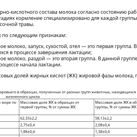
рно-кислотного состава молока согласно состоянию раб
стадиях кормление специализировано для каждой группы 
сочной травы.
х по следующим признакам:
е молоко, запуск, сухостой, отел — это первая группа. 
хся в процессе завершения лактации;
ое молоко, раздой — это вторая группа. В данной групп
роцессе начала лактации.
ссовых долей жирных кислот (ЖК) жировой фазы молока,
ровьего в образцах, полученных от разных групп животных, находящихся 
жизненного цикла
 жире по
Массовая доля ЖК в образцах от
Массовая доля ЖК в об
первой группы, % от суммы ЖК
группы, % от суммы ЖК
62,33±2,2
58,13±2,2
2,75±0,4
2,08±0,4
1,88±0,4
1,38±0,4