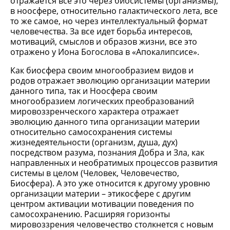
отражается все это через биосистемы (организмы),
в ноосфере, относительно галактического лета, все
то же самое, но через интеллектуальный формат
человечества. За все идет борьба интересов,
мотиваций, смыслов и образов жизни, все это
отражено у Иона Богослова в «Апокалипсисе».
Как биосфера своим многообразием видов и
родов отражает эволюцию организации материи
данного типа, так и Ноосфера своим
многообразием логических преобразований
мировоззренческого характера отражает
эволюцию данного типа организации материи
относительно самосохранения системы
жизнедеятельности (организм, душа, дух)
посредством разума, познания Добра и Зла, как
направленных и необратимых процессов развития
системы в целом (Человек, Человечество,
Биосфера). А это уже относится к другому уровню
организации материи – этикосфере с другим
центром активации мотивации поведения по
самосохранению. Расширяя горизонты
мировоззрения человечество столкнется с новым