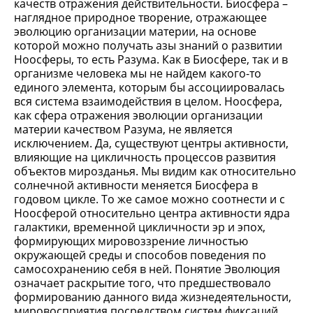
качеств отражения действительности. Биосфера –
наглядное природное творение, отражающее
эволюцию организации материи, на основе
которой можно получать азы знаний о развитии
Ноосферы, то есть Разума. Как в Биосфере, так и в
организме человека мы не найдем какого-то
единого элемента, которым бы ассоциировалась
вся система взаимодействия в целом. Ноосфера,
как сфера отражения эволюции организации
материи качеством Разума, не является
исключением. Да, существуют центры активности,
влияющие на цикличность процессов развития
объектов мирозданья. Мы видим как относительно
солнечной активности меняется Биосфера в
годовом цикле. То же самое можно соотнести и с
Ноосферой относительно центра активности ядра
галактики, временной цикличности эр и эпох,
формирующих мировоззрение личностью
окружающей среды и способов поведения по
самосохранению себя в ней. Понятие Эволюция
означает раскрытие того, что предшествовало
формированию данного вида жизнедеятельности,
мировосприятия посредством систем фиксаций