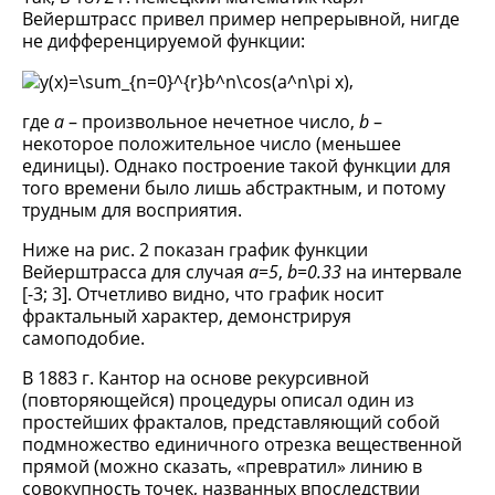
Вейерштрасс привел пример непрерывной, нигде
не дифференцируемой функции:
,
где
a
– произвольное нечетное число,
b
–
некоторое положительное число (меньшее
единицы). Однако построение такой функции для
того времени было лишь абстрактным, и потому
трудным для восприятия.
Ниже на рис. 2 показан график функции
Вейерштрасса для случая
a
=5
,
b=0.33
на интервале
[-3; 3]. Отчетливо видно, что график носит
фрактальный характер, демонстрируя
самоподобие.
В 1883 г. Кантор на основе рекурсивной
(повторяющейся) процедуры описал один из
простейших фракталов, представляющий собой
подмножество единичного отрезка вещественной
прямой (можно сказать, «превратил» линию в
совокупность точек, названных впоследствии