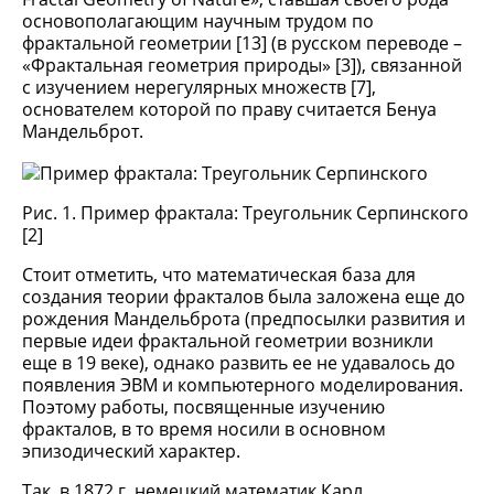
основополагающим научным трудом по
фрактальной геометрии [13] (в русском переводе –
«Фрактальная геометрия природы» [3]), связанной
с изучением нерегулярных множеств [7],
основателем которой по праву считается Бенуа
Мандельброт.
Рис. 1. Пример фрактала: Треугольник Серпинского
[2]
Стоит отметить, что математическая база для
создания теории фракталов была заложена еще до
рождения Мандельброта (предпосылки развития и
первые идеи фрактальной геометрии возникли
еще в 19 веке), однако развить ее не удавалось до
появления ЭВМ и компьютерного моделирования.
Поэтому работы, посвященные изучению
фракталов, в то время носили в основном
эпизодический характер.
Так, в 1872 г. немецкий математик Карл