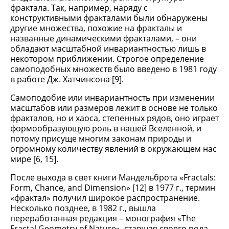
фрактала. Так, например, наряду с
конструктивными фракталами были обнаружены
другие множества, похожие на фракталы и
названные динамическими фракталами, – они
обладают масштабной инвариантностью лишь в
некотором приближении. Строгое определение
самоподобных множеств было введено в 1981 году
в работе Дж. Хатчинсона [9].
Самоподобие или инвариантность при изменении
масштабов или размеров лежит в основе не только
фракталов, но и хаоса, степенных рядов, оно играет
формообразующую роль в нашей Вселенной, и
потому присуще многим законам природы и
огромному количеству явлений в окружающем нас
мире [6, 15].
После выхода в свет книги Мандельброта «Fractals:
Form, Chance, and Dimension» [12] в 1977 г., термин
«фрактал» получил широкое распространение.
Несколько позднее, в 1982 г., вышла
переработанная редакция – монография «The
Fractal Geometry of Nature», ставшая своего рода