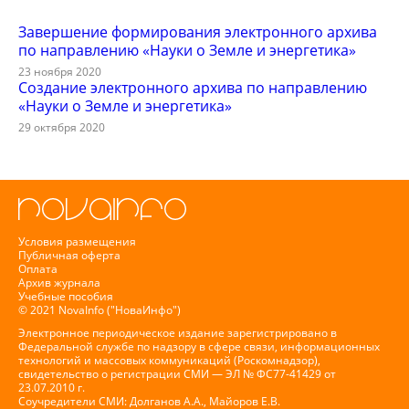
Завершение формирования электронного архива
по направлению «Науки о Земле и энергетика»
23 ноября 2020
Создание электронного архива по направлению
«Науки о Земле и энергетика»
29 октября 2020
Условия размещения
Публичная оферта
Оплата
Архив журнала
Учебные пособия
© 2021 NovaInfo ("НоваИнфо")
Электронное периодическое издание зарегистрировано в
Федеральной службе по надзору в сфере связи, информационных
технологий и массовых коммуникаций (Роскомнадзор),
свидетельство о регистрации СМИ — ЭЛ № ФС77-41429 от
23.07.2010 г.
Соучредители СМИ: Долганов А.А., Майоров Е.В.