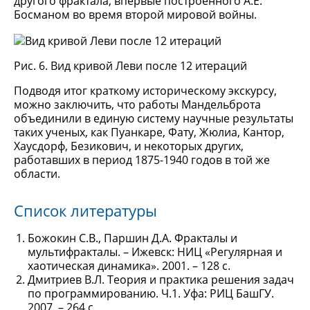
другого фрактала, впервые построенного А.Е.
Босманом во время второй мировой войны.
Рис. 6. Вид кривой Леви после 12 итераций
Подводя итог краткому историческому экскурсу,
можно заключить, что работы Мандельброта
объединили в единую систему научные результаты
таких ученых, как Пуанкаре, Фату, Жюлиа, Кантор,
Хаусдорф, Безикович, и некоторых других,
работавших в период 1875-1940 годов в той же
области.
Список литературы
Божокин С.В., Паршин Д.А. Фракталы и
мультифракталы. – Ижевск: НИЦ «Регулярная и
хаотическая динамика». 2001. – 128 с.
Дмитриев В.Л. Теория и практика решения задач
по программированию. Ч.1. Уфа: РИЦ БашГУ.
2007. – 264 с.