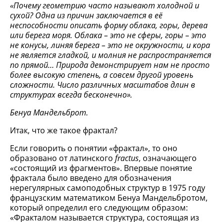
«Почему геометрию часто называют холодной и
сухой? Одна из причин заключается в её
неспособности описать форму облака, горы, дерева
или берега моря. Облака – это не сферы, горы – это
не конусы, линяя берега – это не окружности, и кора
не является гладкой, и молния не распространяется
по прямой… Природа демонстрирует нам не просто
более высокую степень, а совсем другой уровень
сложности. Число различных масштабов длин в
структурах всегда бесконечно».
Бенуа Мандельброт.
Итак, что же такое фрактал?
Если говорить о понятии «фрактал», то оно
образовано от латинского
fractus
, означающего
«состоящий из фрагментов». Впервые понятие
фрактала было введено для обозначения
нерегулярных самоподобных структур в 1975 году
французским математиком Бенуа Мандельбротом,
который определил его следующим образом:
«Фракталом называется структура, состоящая из