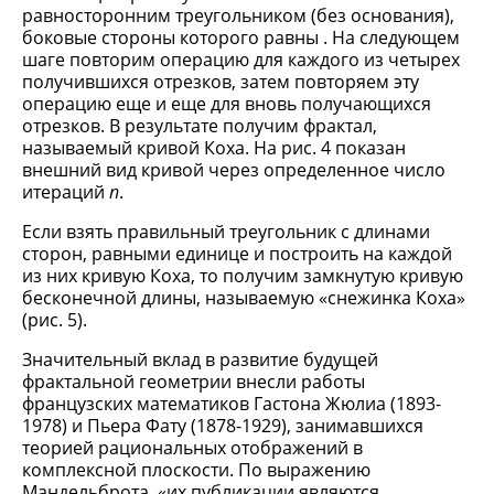
равносторонним треугольником (без основания),
боковые стороны которого равны . На следующем
шаге повторим операцию для каждого из четырех
получившихся отрезков, затем повторяем эту
операцию еще и еще для вновь получающихся
отрезков. В результате получим фрактал,
называемый кривой Коха. На рис. 4 показан
внешний вид кривой через определенное число
итераций
n
.
Если взять правильный треугольник с длинами
сторон, равными единице и построить на каждой
из них кривую Коха, то получим замкнутую кривую
бесконечной длины, называемую «снежинка Коха»
(рис. 5).
Значительный вклад в развитие будущей
фрактальной геометрии внесли работы
французских математиков Гастона Жюлиа (1893-
1978) и Пьера Фату (1878-1929), занимавшихся
теорией рациональных отображений в
комплексной плоскости. По выражению
Мандельброта, «их публикации являются