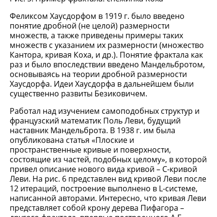
Феликсом Хаусдорфом в 1919 г. было введено
понятие дробной (не целой) размерности
множеств, а также приведены примеры таких
множеств с указанием их размерности (множество
Кантора, кривая Коха, и др.). Понятие фрактала как
раз и было впоследствии введено Мандельбротом,
основываясь на теории дробной размерности
Хаусдорфа. Идеи Хаусдорфа в дальнейшем были
существенно развиты Безиковичем.
Работал над изучением самоподобных структур и
французский математик Поль Леви, будущий
наставник Мандельброта. В 1938 г. им была
опубликована статья «Плоские и
пространственные кривые и поверхности,
состоящие из частей, подобных целому», в которой
привел описание нового вида кривой – С-кривой
Леви. На рис. 6 представлен вид кривой Леви после
12 итераций, построение выполнено в L-системе,
написанной авторами. Интересно, что кривая Леви
представляет собой крону дерева Пифагора –