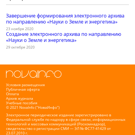
Завершение формирования электронного архива
по направлению «Науки о Земле и энергетика»
23 ноября 2020
Создание электронного архива по направлению
«Науки о Земле и энергетика»
29 октября 2020
Условия размещения
Публичная оферта
Оплата
Архив журнала
Учебные пособия
© 2021 NovaInfo ("НоваИнфо")
Электронное периодическое издание зарегистрировано в
Федеральной службе по надзору в сфере связи, информационных
технологий и массовых коммуникаций (Роскомнадзор),
свидетельство о регистрации СМИ — ЭЛ № ФС77-41429 от
23.07.2010 г.