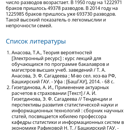
число разводов возрастает. В 1950 году на 1222971
браков пришлось 49378 разводов. В 2014 году на
1225985 браков пришлось уже 693730 разводов.
Такой высокий показатель о легкомыслии и
непрочности семей.
Список литературы
Анасова, Т.А., Теория вероятностей
[Электронный ресурс] : курс лекций для
обучающихся по программе бакалавров и
магистров высших учеб. заведений / Т. А.
Анасова, Э. Ф. Сагадеева ; М-во сел. хоз-ва РФ,
Башкирский ГАУ. - Уфа : [БашГАУ], 2014. - 68 с.
Гизетдинова, А. И., Применение актуарных
расчетов в страховании [Текст] / А. И.
Гизетдинова, Э. Ф. Сагадеева // Тенденции и
перспективы развития статистической науки и
информационных технологий : сборник научных
статей, посвящается юбилею профессора
кафедры статистики и информационных систем в
экономике Рафиковой Н. Т. / Башкирский ГАУ. -