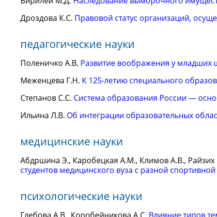
Бирилей М.Д.
Наследование выморочного имущес
Дроздова К.С.
Правовой статус организаций, осущ
педагогические науки
Поленичко А.В.
Развитие воображения у младших 
Меженцева Г.Н.
К 125-летию специального образо
Степанов С.С.
Система образования России — осно
Ильина Л.В.
Об интеграции образовательных обла
медицинские науки
Абдршина Э., Каробецкая А.М., Климов А.В., Райзих 
студентов медицинского вуза с разной спортивной
психологические науки
Глебова А.В., Коробейникова А.С.
Влияние типов т