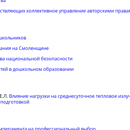
тва
ествляющих коллективное управление авторскими прав
школьников
вания на Смоленщине
ва национальной безопасности
стей в дошкольном образовании
Е.Л.
Влияние нагрузки на среднесуточное тепловое излуч
 подготовкой
емперамента на профессиональный выбор