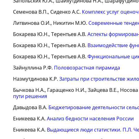
Запольских Ю.А., Шайхутдинова Н.А., Шарафутдино
Семенова В.П., Сиденко А.С.
Комплекс услуг оцено
Литвинова О.И., Никитин М.Ю.
Современные тенден
Бокарева Ю.Н., Терентьев А.В.
Аспекты формирован
Бокарева Ю.Н., Терентьев А.В.
Взаимодействие фун
Бокарева Ю.Н., Терентьев А.В.
Функциональные цик
Зайнуллина Р.Ф.
Половозрастная пирамида
Назмутдинова К.Р.
Затраты при строительстве жил
Бычкова Н.А., Гаращенко Н.И., Зайцева В.Е., Носова
пути решения
Давыдова В.А.
Бюджетирование деятельности сель
Еникеева К.А.
Анализ бедности населения России
Еникеева К.А.
Выдающиеся люди статистики. П.Л. 