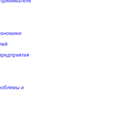
дпринимателя
кономики
лей
предприятия
роблемы и