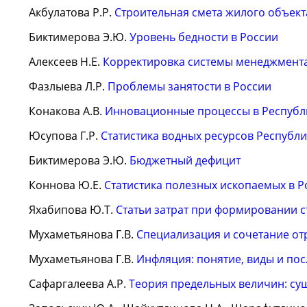
Акбулатова Р.Р.
Строительная смета жилого объект
Биктимерова Э.Ю.
Уровень бедности в России
Алексеев Н.Е.
Корректировка системы менеджмента
Фазлыева Л.Р.
Проблемы занятости в России
Конакова А.В.
Инновационные процессы в Республ
Юсупова Г.Р.
Статистика водных ресурсов Республ
Биктимерова Э.Ю.
Бюджетный дефицит
Коннова Ю.Е.
Статистика полезных ископаемых в Р
Яхабипова Ю.Т.
Статьи затрат при формировании 
Мухаметьянова Г.В.
Специализация и сочетание от
Мухаметьянова Г.В.
Инфляция: понятие, виды и пос
Сафаргалеева А.Р.
Теория предельных величин: су