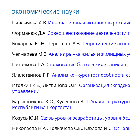
экономические науки
Павлычева А.В.
Инновационная активность россий
Форманюк Д.А.
Совершенствование деятельности 
Бокарева Ю.Н., Терентьев А.В.
Теоретические аспек
Чекмарева М.В.
Анализ рынка жилья и жилищных у
Петрякова Т.А.
Страхование банковских хранилищ 
Ялалетдинов Р.Р.
Анализ конкурентоспособности с
Иголкин К.Е., Литвинова О.И.
Организация складско
управлении
Барышникова К.О., Кулешова В.П.
Анализ структур
Республики Башкортостан
Козусь Ю.И.
Связь уровня безработицы, уровня бе
Николаева Н.А., Толкачева С.Е., Юрлова И.С.
Основы