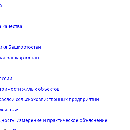
а
 качества
ике Башкортостан
ики Башкортостан
оссии
стоимости жилых объектов
раслей сельскохозяйственных предприятий
ледствия
щность, измерение и практическое объяснение