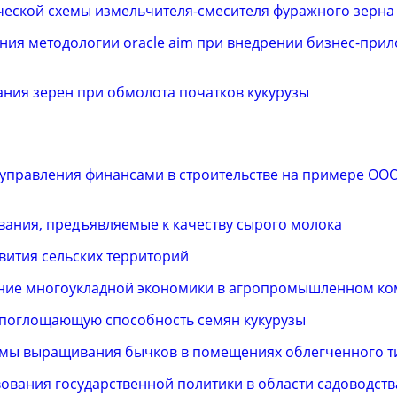
ческой схемы измельчителя-смесителя фуражного зерна
ния методологии oracle aim при внедрении бизнес-прил
ния зерен при обмолота початков кукурузы
управления финансами в строительстве на примере ОО
вания, предъявляемые к качеству сырого молока
звития сельских территорий
ние многоукладной экономики в агропромышленном ко
 поглощающую способность семян кукурузы
емы выращивания бычков в помещениях облегченного т
вания государственной политики в области садоводств