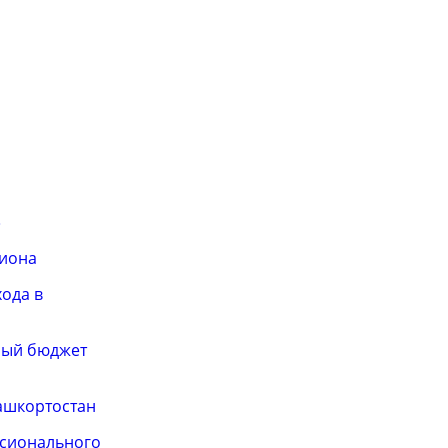
»
гиона
ода в
ный бюджет
Башкортостан
ссионального