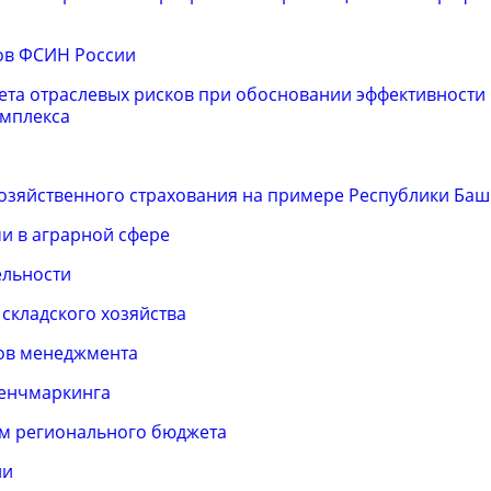
ов ФСИН России
ета отраслевых рисков при обосновании эффективности
мплекса
озяйственного страхования на примере Республики Баш
и в аграрной сфере
ельности
складского хозяйства
тов менеджмента
бенчмаркинга
м регионального бюджета
ии