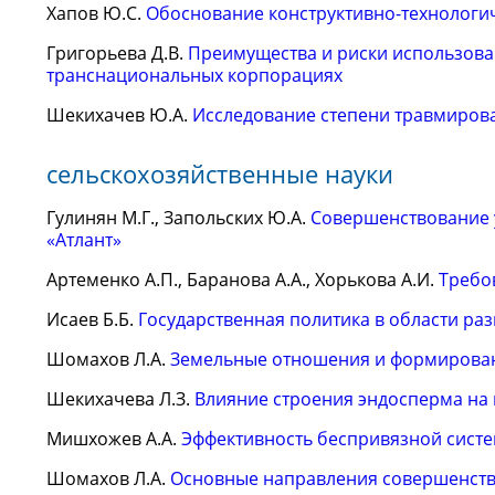
Хапов Ю.С.
Обоснование конструктивно-технологи
Григорьева Д.В.
Преимущества и риски использова
транснациональных корпорациях
Шекихачев Ю.А.
Исследование степени травмирова
сельскохозяйственные науки
Гулинян М.Г., Запольских Ю.А.
Совершенствование 
«Атлант»
Артеменко А.П., Баранова А.А., Хорькова А.И.
Требо
Исаев Б.Б.
Государственная политика в области ра
Шомахов Л.А.
Земельные отношения и формирова
Шекихачева Л.З.
Влияние строения эндосперма на
Мишхожев А.А.
Эффективность беспривязной сист
Шомахов Л.А.
Основные направления совершенство