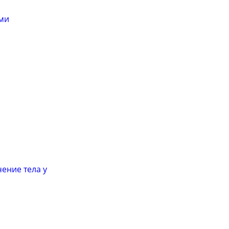
ами
ение тела у