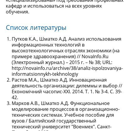
«специализированы» под требования профильных
кафедр и использоваться на всех уровнях
обучения.
Список литературы
Путков К.А., Шматко А.Д. Анализ использования
информационных технологий в
высокотехнологичных отраслях экономики (на
примере здравоохранения) // NovaInfo.Ru
(Электронный журнал.) – 2015 г. – № 38; URL:
http://novainfo.ru/archive/38/analiz-ispolzovaniya-
informatsionnykh-tekhnologiy
Растов М.А., Шматко А.Д. Инновационная
деятельность организации: дилеммы и выбор //
Економiчний часопис-XXI. 2014. Т. 1. № 3-4. С. 39-
42.
Марков А.В., Шматко А.Д. Функциональное
моделирование процессов в организационно-
технических системах. Учебное пособие для
вузов / Балтийский государственный
технический университет "Военмех". Санкт-