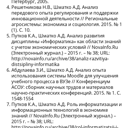
Петербург, 2005.
Решетникова Н.В., Шматко А.Д. Анализ
передового опыта регулирования и поддержки
инновационной деятельности // Региональные
агросистемы: экономика и социология. 2015. № 1
(1). С. 10.
Путков К.А., Шматко А.Д. Анализ развития
дисциплины «Информатика» как области знаний
с учетом экономических условий // NovaInfo.Ru
(Электронный журнал.) – 2015 г. – № 38; URL:
http://novainfo.ru/archive/38/analiz-razvitiya-
distsipliny-informatika
Абдулаева З.И., Шматко А.Д. Анализ опыта
использования системы Moodle для улучшения
учебного процесса в ВУЗе // Конференциум
АСОУ: сборник научных трудов и материалов
научно-практических конференций. 2015. № 1. С.
1548-1554
Путков К.А., Шматко А.Д. Роль информатизации и
информационных технологий в экономике
знаний // NovaInfo.Ru (Электронный журнал.) –
2015 г. – № 38; URL:
http://novainfo.ru/archive/38/rol-informatizatsii-i-