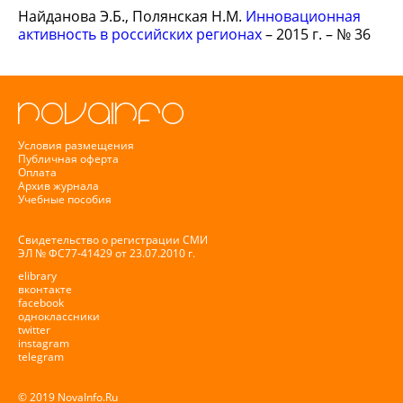
Найданова Э.Б., Полянская Н.М.
Инновационная
активность в российских регионах
– 2015 г. – № 36
Условия размещения
Публичная оферта
Оплата
Архив журнала
Учебные пособия
Свидетельство о регистрации СМИ
ЭЛ № ФС77-41429 от 23.07.2010 г.
elibrary
вконтакте
facebook
одноклассники
twitter
instagram
telegram
© 2019 NovaInfo.Ru