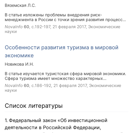
Вяземская Л.С.
В статье изложены проблемы внедрения риск-
менеджмента в России с точки зрения развития процессов
стандартизации в области управления рисками и
NovaInfo
60
, с.192-197,
21 февраля 2017
, Экономические
становления профессии риск-менеджера Рассмотрены
науки
ключевые принципы и этапы управления финансовыми
рисками, предложена их классификация с точки зрения
внешних и внутренних факторов. Проанализированы виды
Особенности развития туризма в мировой
рисков с различных точек зрения
экономике
Новикова И.Н.
В статье изучается туристская сфера мировой экономики.
Сфера туризма имеет множество характерных
особенностей, которые могут быть привлекательными для
NovaInfo
60
, с.186-192,
21 февраля 2017
, Экономические
долгосрочного экономического развития. В ряде стран
науки
туризм считается главным вектором развития и
обеспечивает основную часть ВВП, а в некоторых странах
до сих пор считается непроизводственным и игнорируется.
Список литературы
В статье туризм рассматривается как продуктивное и
перспективное направление в мировом масштабе, а также
изучаются проблемы, связанные с его неравномерным
Федеральный закон «Об инвестиционной
развитием в отдельных регионах.
деятельности в Российской Федерации,