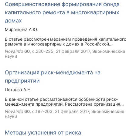
Совершенствование формирования фонда
капитального ремонта в многоквартирных
домах
Миронкина А.Ю.
В статье рассмотрен механизм проведения капитального
ремонта в многоквартирных домах в Российской
Федерации, действующий с 1 января 2015 года.
NovaInfo
60
, с.230-235,
21 февраля 2017
, Экономические
Проанализированы достоинства и недостатки данного
науки
нововведения. Также автор предлагает внести изменения
в порядок формирования счёта капитального ремонта,
пожизненно привязав лицевой счёт капитального ремонта
Организация риск-менеджмента на
к владельцу жилой собственности вне зависимости от
места проживания.
предприятии
Петрова А.Н.
В данной статье рассматриваются особенности риск-
менеджмента предприятий. Рассмотрена организация
риск-менеджмента в компании, а также эвристические
NovaInfo
60
, с.197-203,
21 февраля 2017
, Экономические
методы при управлении рисками. Сделан вывод, что
науки
наиболее эффективной является система «активного риск-
менеджмента».
Методы уклонения от риска