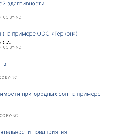
ой адаптивности
и,
CC BY-NC
я (на примере ООО «Геркон»)
 С.А.
и,
CC BY-NC
ств
CC BY-NC
имости пригородных зон на примере
CC BY-NC
еятельности предприятия