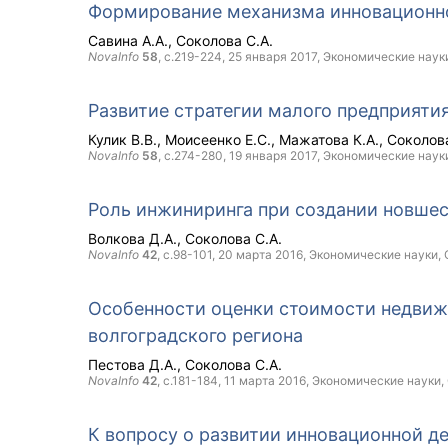
Формирование механизма инновационн
Савина А.А.
Соколова С.А.
NovaInfo
58
, с.219-224,
25 января 2017
, Экономические наук
Развитие стратегии малого предприяти
Кулик В.В.
Моисеенко Е.С.
Мажатова К.А.
Соколова
NovaInfo
58
, с.274-280,
19 января 2017
, Экономические наук
Роль инжиниринга при создании новше
Волкова Д.А.
Соколова С.А.
NovaInfo
42
, с.98-101,
20 марта 2016
, Экономические науки,
Особенности оценки стоимости недвиж
волгоградского региона
Пестова Д.А.
Соколова С.А.
NovaInfo
42
, с.181-184,
11 марта 2016
, Экономические науки,
К вопросу о развитии инновационной д