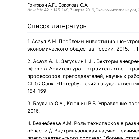
Григорян А.Г.
Соколова С.А.
NovaInfo
42
, с.145-149,
7 марта 2016
, Экономические науки,
Список литературы
Асаул А.Н. Проблемы инвестиционно-стро
экономического общества России, 2015. Т. 19
Асаул А.Н., Загускин Н.Н. Векторы внедр
сфере // Архитектура – строительство – тр
профессоров, преподавателей, научных рабо
СПб.: Санкт-Петербургский государственный
154-159.
Баулина О.А., Клюшин В.В. Управление пр
2016.
Безнебеева А.М. Роль технопарков в раз
области // Внутривузовская научно-технич
преподавательского состава: Сборник статей