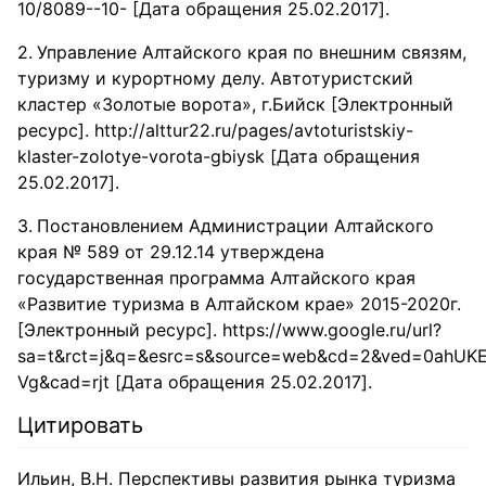
10/8089--10- [Дата обращения 25.02.2017].
Управление Алтайского края по внешним связям,
туризму и курортному делу. Автотуристский
кластер «Золотые ворота», г.Бийск [Электронный
ресурс]. http://alttur22.ru/pages/avtoturistskiy-
klaster-zolotye-vorota-gbiysk [Дата обращения
25.02.2017].
Постановлением Администрации Алтайского
края № 589 от 29.12.14 утверждена
государственная программа Алтайского края
«Развитие туризма в Алтайском крае» 2015-2020г.
[Электронный ресурс]. https://www.google.ru/url?
sa=t&rct=j&q=&esrc=s&source=web&cd=2&ved=0ahUKE
Vg&cad=rjt [Дата обращения 25.02.2017].
Цитировать
Ильин, В.Н. Перспективы развития рынка туризма