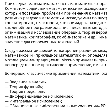
Прикладная математика как часть математики, которая
Комитетом содействия математическими исследовани
который посвящен проблемам применения к математи
развитых разделов математики, исследуемым по вну
констатировать, в частности, что вне «ядра» находят
как линейное программирование, численные методы, 
оптимизация и исследование операций, теория вероят
математика, криптография, комбинаторика и др.), и
значение для современных технологий.
Следуя рассматриваемой точке зрения различие между
математикой и «прикладной математикой», определяе
мотивацией или традициями. Можно признавать прик
непосредственное практическое применение, имея в 
Во-первых, классические применения математики, ох
Введение в анализ»;
Теория функций»;
Теория пределов»;
Дифференциальное исчисление»;
Интегральное исчисление»;
Обыкновенные дифференциальные уравнения» [9];