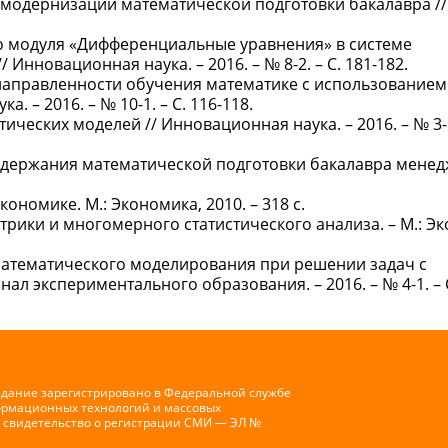
 модернизации математической подготовки бакалавра //
го модуля «Дифференциальные уравнения» в системе
нновационная наука. – 2016. – № 8-2. – С. 181-182.
направленности обучения математике с использованием
 – 2016. – № 10-1. – С. 116-118.
ческих моделей // Инновационная наука. – 2016. – № 3-1.
одержания математической подготовки бакалавра менед
кономике. М.: Экономика, 2010. – 318 с.
трики и многомерного статистического анализа. – М.: Э
у математического моделирования при решении задач с
 экспериментального образования. – 2016. – № 4-1. – С
здание зарегистрировано в Федеральной службе
формационных технологий и массовых
 свидетельство о регистрации СМИ — ЭЛ №