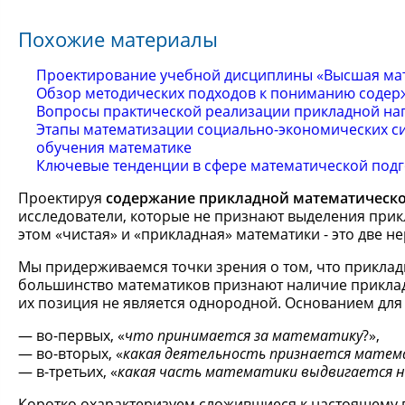
Похожие материалы
Проектирование учебной дисциплины «Высшая мат
Обзор методических подходов к пониманию содер
Вопросы практической реализации прикладной на
Этапы математизации социально-экономических си
обучения математике
Ключевые тенденции в сфере математической под
Проектируя
содержание прикладной математическо
исследователи, которые не признают выделения прик
этом «чистая» и «прикладная» математики - это две 
Мы придерживаемся точки зрения о том, что прикладна
большинство математиков признают наличие прикладн
их позиция не является однородной. Основанием для
во-первых, «
что принимается за математику
?»,
во-вторых, «
какая деятельность признается матем
в-третьих, «
какая часть математики выдвигается на
Коротко охарактеризуем сложившиеся к настоящему 