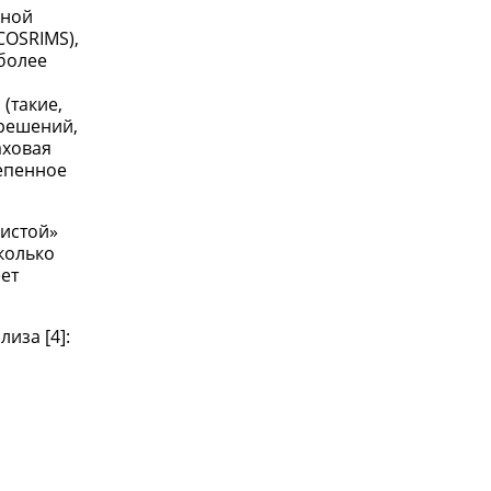
нной
COSRIMS),
более
(такие,
 решений,
аховая
тепенное
чистой»
колько
ет
иза [4]: