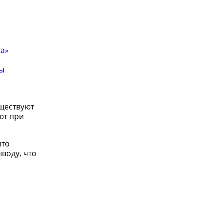
ка»
мы
уществуют
ют при
что
воду, что