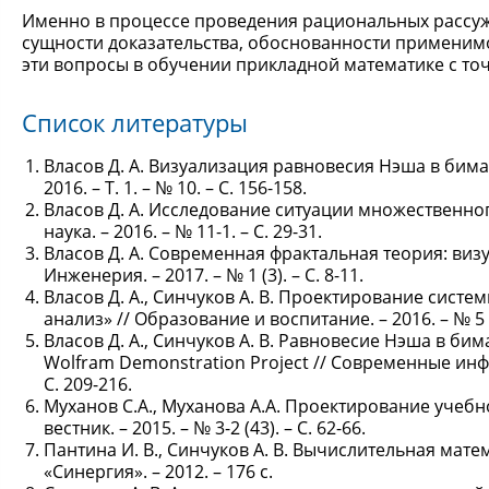
Именно в процессе проведения рациональных рассу
сущности доказательства, обоснованности применимо
эти вопросы в обучении прикладной математике с то
Список литературы
Власов Д. А. Визуализация равновесия Нэша в бима
2016. – Т. 1. – № 10. – С. 156-158.
Власов Д. А. Исследование ситуации множественно
наука. – 2016. – № 11-1. – С. 29-31.
Власов Д. А. Современная фрактальная теория: виз
Инженерия. – 2017. – № 1 (3). – С. 8-11.
Власов Д. А., Синчуков А. В. Проектирование сис
анализ» // Образование и воспитание. – 2016. – № 5 (1
Власов Д. А., Синчуков А. В. Равновесие Нэша в б
Wolfram Demonstration Project // Современные инфо
С. 209-216.
Муханов С.А., Муханова А.А. Проектирование учебн
вестник. – 2015. – № 3-2 (43). – С. 62-66.
Пантина И. В., Синчуков А. В. Вычислительная ма
«Синергия». – 2012. – 176 с.