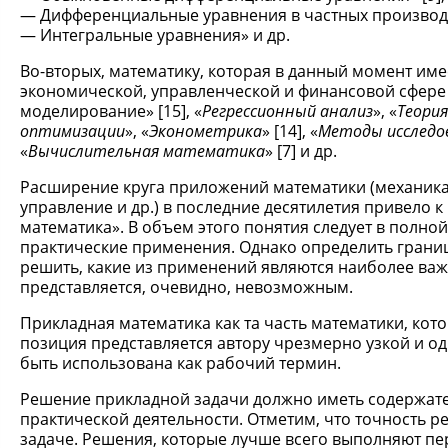
Дифференциальные уравнения в частных производ
Интегральные уравнения» и др.
Во-вторых, математику, которая в данный момент им
экономической, управленческой и финансовой сфере 
моделирование» [15], «
Регрессионный анализ
», «
Теори
оптимизации
», «
Эконометрика
» [14], «
Методы исследо
«
Вычислительная математика
» [7] и др.
Расширение круга приложений математики (механика,
управление и др.) в последние десятилетия привело
математика». В объем этого понятия следует в полно
практические применения. Однако определить грани
решить, какие из применений являются наиболее важ
представляется, очевидно, невозможным.
Прикладная математика как та часть математики, кот
позиция представляется автору чрезмерно узкой и о
быть использована как рабочий термин.
Решение прикладной задачи должно иметь содержате
практической деятельности. Отметим, что точность 
задаче. Решения, которые лучше всего выполняют п