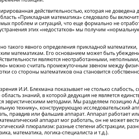
спирированная действительностью, которая не доведена 
область «Прикладная математика» следовало бы включить
емых проблем и ситуаций, что еще формально не отработ
 устранения этих «недостатков» мы получим «нормальну
нно такого явного определения прикладной математики,
ким математикам. Его основанием может быть убеждени
йствительности являются неотработанными, неполными
рию» можно считать промежуточным звеном между физи
отки со стороны математиков она становится собственн
зрения И.И. Блехмана показывает не столько слабость, 
 область знаний, в которой дедукция не является единс
ся эвристическими методами. Мы разделяем позицию А.
альную технику», конструирующую исследовательский ап
ать, правдив или фальшив аппарат. Аппарат работает или
атематический аппарат мог работать, он не может вести
логический плюрализм: разные степени абстракции, раз
ика, математика, логика-специалиста и т.д.).