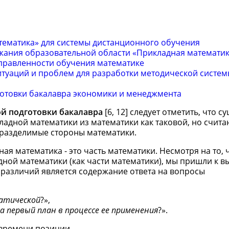
ематика» для системы дистанционного обучения
жания образовательной области «Прикладная математи
правленности обучения математике
туаций и проблем для разработки методической систе
готовки бакалавра экономики и менеджмента
й подготовки бакалавра
[6, 12] следует отметить, что с
ладной математики из математики как таковой, но счита
неразделимые стороны математики.
я математика - это часть математики. Несмотря на то, 
ой математики (как части математики), мы пришли к вы
 различий является содержание ответа на вопросы
атической
?»,
 первый план в процессе ее применения
?».
времени позиции.