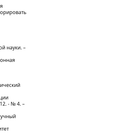
ия
норировать
й науки. –
ионная
тический
ации
. - № 4. –
научный
итет