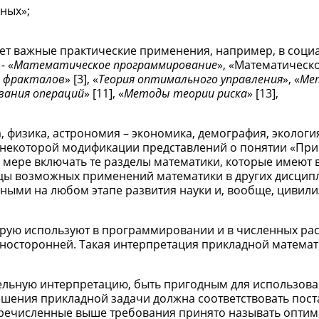
ных»;
еет важные практические применения, например, в соци
- «
Математическое программирование
», «Математическ
я фракталов
» [3], «
Теория оптимального управления
», «
Ме
вания операций
» [11], «
Методы теории риска
» [13],
 физика, астрономия – экономика, демография, экологи
 к некоторой модификации представлений о понятии «Пр
й мере включать те разделы математики, которые имеют
цы возможных применений математики в других дисцип
ными на любом этапе развития науки и, вообще, цивил
орую используют в программировании и в численных рас
дносторонней. Такая интерпретация прикладной матема
льную интерпретацию, быть пригодным для использова
решения прикладной задачи должна соответствовать пос
еречисленные выше требования принято называть опти