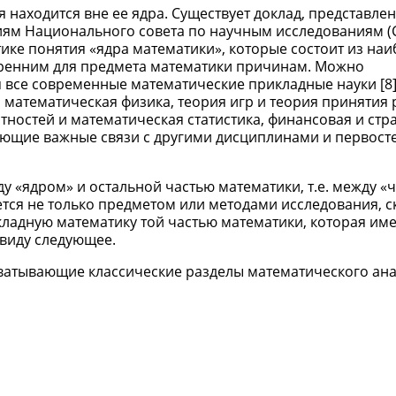
 находится вне ее ядра. Существует доклад, представле
ям Национального совета по научным исследованиям (
ке понятия «ядра математики», которые состоит из наи
тренним для предмета математики причинам. Можно
ся все современные математические прикладные науки [8] 
математическая физика, теория игр и теория принятия
ностей и математическая статистика, финансовая и стр
меющие важные связи с другими дисциплинами и первос
 «ядром» и остальной частью математики, т.е. между «
тся не только предметом или методами исследования, с
ладную математику той частью математики, которая име
виду следующее.
ватывающие классические разделы математического анал