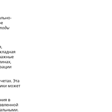
ально-
ое
тоды
я,
икладная
 важные
линах,
изации
четах. Эта
тики может
ния в
тавленной
мальными.