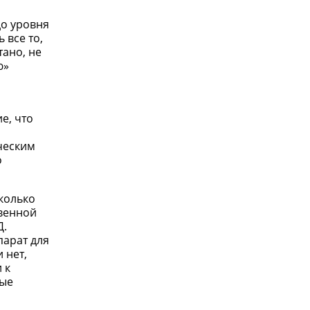
до уровня
 все то,
ано, не
ю»
е, что
,
ческим
о
сколько
твенной
Д.
парат для
 нет,
 к
ные