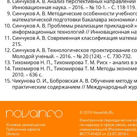
Синчуков А. В. Анализ перспективных направлений
Инновационная наука. – 2016. – № 10-1. – С. 118-119.
Синчуков А. В. Методические особенности учебно
математической подготовки бакалавра экономики // И
Синчуков А. В. Проблемы реализации прикладной 
информационных технологий // Инновационная наука.
Синчуков А. В. Современная классификация математи
215.
Синчуков А. В. Технологическое проектирование с
Молодой ученый. – 2016. – № 20 (124). – С. 730-732.
Тихомиров Н. П., Тихомирова Т. М. Риск – анализ в э
Тихомиров Н. П., Тихомирова Т. М. Методы экономе
2010. – 636 с.
Чикунова О. И., Бобровская А. В. Обучение метод
практическим содержанием // Международный журнал
© 2019 NovaInfo.Ru
Электронное периодическое и
Условия размещения
по надзору в сфере связи, ин
Публичная оферта
коммуникаций (Роскомнадзор),
Оплата
ФС77-41429 от 23.07.2010 г.