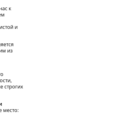
нас к
ем
истой и
ляется
им из
то
ости,
е строгих
и
е место: