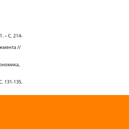
 – С. 214-
жмента //
кономика,
. 131-135.