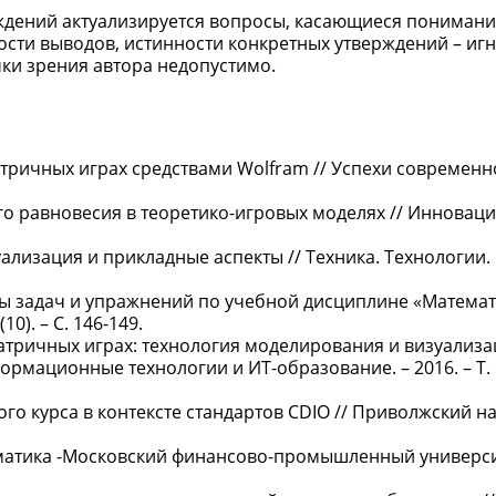
ждений актуализируется вопросы, касающиеся пониман
сти выводов, истинности конкретных утверждений – иг
чки зрения автора недопустимо.
тричных играх средствами Wolfram // Успехи современно
го равновесия в теоретико-игровых моделях // Инновац
уализация и прикладные аспекты // Техника. Технологии.
темы задач и упражнений по учебной дисциплине «Матема
0). – С. 146-149.
иматричных играх: технология моделирования и визуализ
рмационные технологии и ИТ-образование. – 2016. – Т. 12
ого курса в контексте стандартов CDIO // Приволжский 
тематика -Московский финансово-промышленный универс