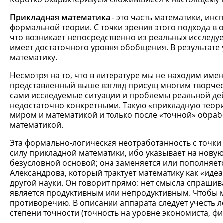
Прикладная математика
- это часть математики, ин
формальной теории. С точки зрения этого подхода в 
что возникает непосредственно из реальных исследу
имеет достаточного уровня обобщения. В результате
математику.
Несмотря на то, что в литературе мы не находим име
представленный выше взгляд присущ многим творчес
сами исследуемые ситуации и проблемы реальной де
недостаточно конкретными. Такую «прикладную тео
миром и математикой и только после «точной» обраб
математикой.
Эта формально-логическая неотработанность с точки 
силу прикладной математики, ибо указывает на новую
безусловной основой; она заменяется или пополняет
Александрова, который трактует математику как «иде
другой науки. Он говорит прямо: нет смысла спрашив
является продуктивным или непродуктивным. Чтобы м
противоречию. В описании аппарата следует учесть 
степени точности (точность на уровне экономиста, физ