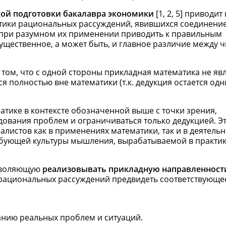
ой подготовки бакалавра экономики
[1, 2, 5] приводит 
тики рациональных рассуждений, явившихся соединени
 при разумном их применении приводить к правильным
существенное, а может быть, и главное различие между ч
том, что с одной стороны прикладная математика не яв
ся полностью вне математики (т.к. дедукция остается одн
тике в контексте обозначенной выше с точки зрения,
дования проблем и ограничиваться только дедукцией. Э
истов как в применениях математики, так и в деятельн
ебующей культуры мышления, вырабатываемой в практик
озволяющую
реализовывать прикладную направленност
а рациональных рассуждений предвидеть соответствующе
анию реальных проблем и ситуаций.