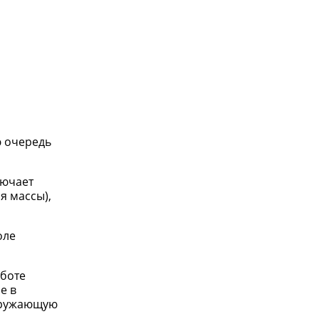
ю очередь
лючает
я массы),
оле
аботе
е в
окружающую