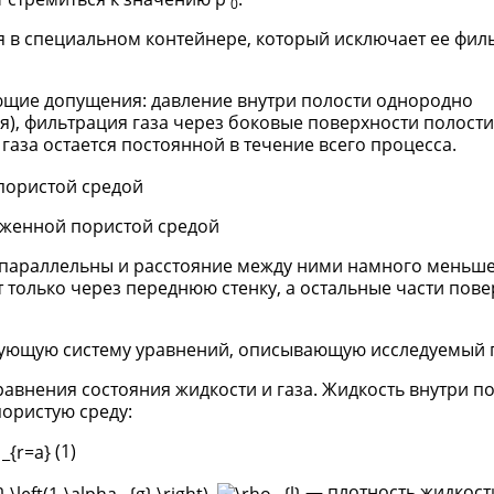
0
ся в специальном контейнере, который исключает ее фи
ющие допущения: давление внутри полости однородно
), фильтрация газа через боковые поверхности полости
газа остается постоянной в течение всего процесса.
уженной пористой средой
копараллельны и расстояние между ними намного меньше
только через переднюю стенку, а остальные части пове
ующую систему уравнений, описывающую исследуемый 
авнения состояния жидкости и газа. Жидкость внутри п
ористую среду:
(1)
,
— плотность жидкост