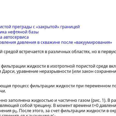
истой преграды с «закрытой» границей
ика нефтяной базы
а автосервиса
вления давления в скважине после «вакуумирования»
 средой встречается в различных областях, но в перву
фильтрации жидкости в изотропной пористой среде вк
 Дарси, уравнение неразрывности (или закон сохранени
ающая процесс фильтрации жидкости при переменном п
чи.
ично заполнена жидкостью и частично газом (рис. 1). В р
авляющей собой трещину. В момент времени t=0 давлени
чения p
. После этого, за счет фильтрации жидкости в 
0
 стремиться к значению p'
.