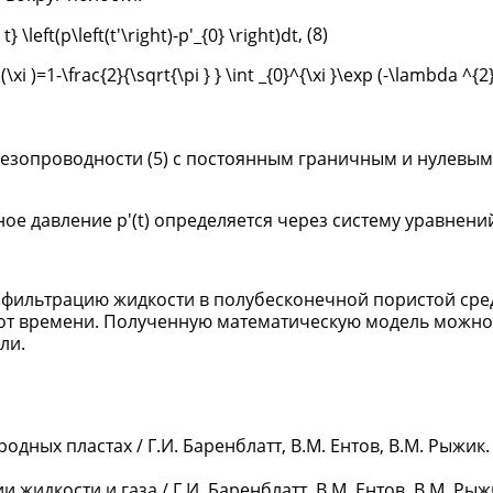
, (8)
пьезопроводности (5) с постоянным граничным и нулевым
 давление p'(t) определяется через систему уравнений (
 фильтрацию жидкости в полубесконечной пористой сре
т от времени. Полученную математическую модель можно
ли.
дных пластах / Г.И. Баренблатт, В.М. Ентов, В.М. Рыжик. 
жидкости и газа / Г.И. Баренблатт, В.М. Ентов, В.М. Рыжи