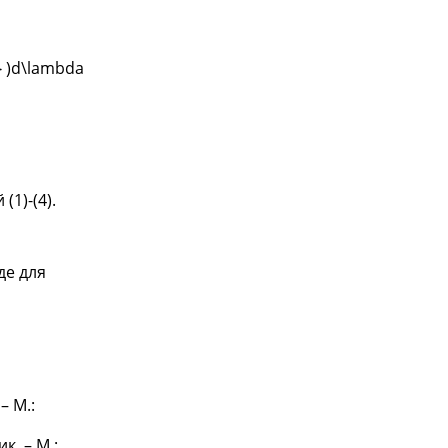
1)-(4).
де для
– М.:
к. – М.: