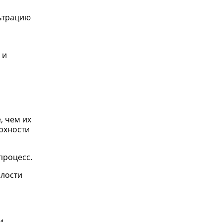
льтрацию
 и
, чем их
рхности
процесс.
олости
и,