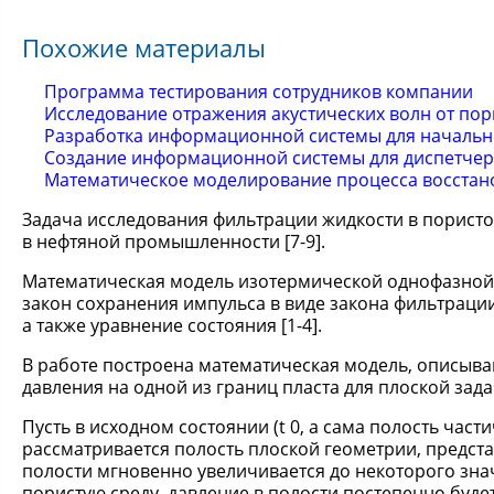
Похожие материалы
Программа тестирования сотрудников компании
Исследование отражения акустических волн от пор
Разработка информационной системы для начальн
Создание информационной системы для диспетчер
Математическое моделирование процесса восстано
Задача исследования фильтрации жидкости в пористой
в нефтяной промышленности [7-9].
Математическая модель изотермической однофазной 
закон сохранения импульса в виде закона фильтрации
а также уравнение состояния [1-4].
В работе построена математическая модель, описыв
давления на одной из границ пласта для плоской зада
Пусть в исходном состоянии (t 0, а сама полость част
рассматривается полость плоской геометрии, предст
полости мгновенно увеличивается до некоторого зна
пористую среду, давление в полости постепенно будет