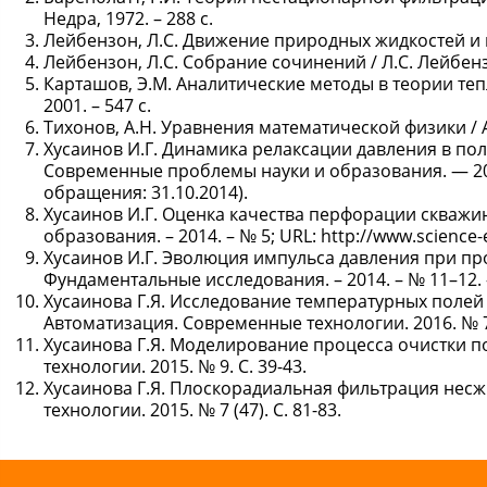
Недра, 1972. – 288 с.
Лейбензон, Л.С. Движение природных жидкостей и газ
Лейбензон, Л.С. Собрание сочинений / Л.С. Лейбензон 
Карташов, Э.М. Аналитические методы в теории теп
2001. – 547 с.
Тихонов, А.Н. Уравнения математической физики / А.Н
Хусаинов И.Г. Динамика релаксации давления в пол
Современные проблемы науки и образования. — 2014.
обращения: 31.10.2014).
Хусаинов И.Г. Оценка качества перфорации скваж
образования. – 2014. – № 5; URL: http://www.science
Хусаинов И.Г. Эволюция импульса давления при пр
Фундаментальные исследования. – 2014. – № 11–12. –
Хусаинова Г.Я. Исследование температурных полей
Автоматизация. Современные технологии. 2016. № 7.
Хусаинова Г.Я. Моделирование процесса очистки п
технологии. 2015. № 9. С. 39-43.
Хусаинова Г.Я. Плоскорадиальная фильтрация нес
технологии. 2015. № 7 (47). С. 81-83.