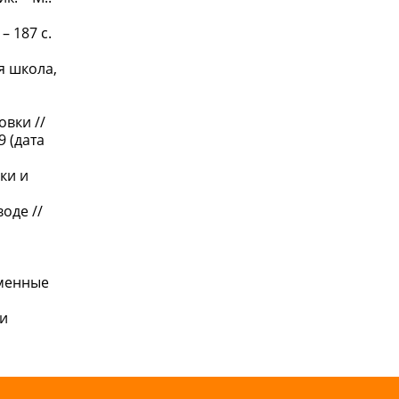
– 187 с.
я школа,
овки //
9 (дата
ки и
оде //
еменные
 и