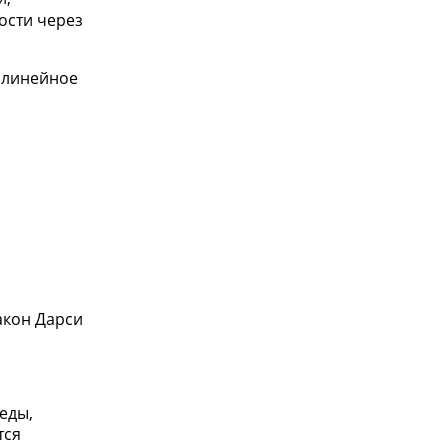
ости через
м линейное
акон Дарси
еды,
тся