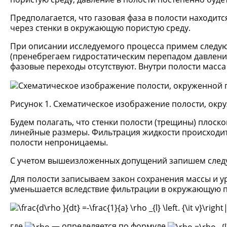
Предполагается, что газовая фаза в полости находит
через стенки в окружающую пористую среду.
При описании исследуемого процесса примем следу
(пренебрегаем гидростатическим перепадом давления
фазовые переходы отсутствуют. Внутри полости масса 
Рисунок 1. Схематическое изображение полости, окр
Будем полагать, что стенки полости (трещины) плос
линейные размеры. Фильтрация жидкости происходит 
полости непроницаемы.
С учетом вышеизложенных допущений запишем след
Для полости записываем закон сохранения массы и ур
уменьшается вследствие фильтрации в окружающую п
где
— определяется по формуле