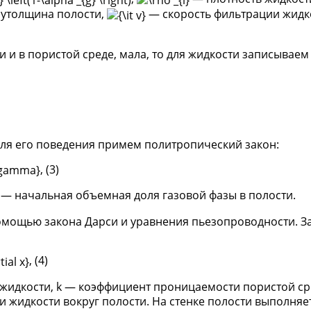
лутолщина полости,
— скорость фильтрации жидк
и и в пористой среде, мала, то для жидкости записывае
для его поведения примем политропический закон:
, (3)
— начальная объемная доля газовой фазы в полости.
омощью закона Дарси и уравнения пьезопроводности. З
, (4)
жидкости, k — коэффициент проницаемости пористой ср
 жидкости вокруг полости. На стенке полости выполняе