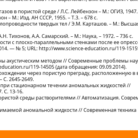
ов в пористой среде / Л.С. Лейбензон – М.: ОГИЗ, 1947. 
– М.: Изд. АН СССР, 1955. – Т.3. – 678 с.
лопроводности твердых тел / Э.М. Карташов. – М.: Высша
. Тихонов, А.А. Самарский. – М.: Наука, – 1972. – 736 с.
ости с плоско-параллельными стенками после ее опресс
 — № 5; URL: http://www.science-education.ru/119-1515
ины акустическим методом // Современные проблемы нау
-education.ru/119-14505 (дата обращения: 09.09.2014).
охождении через пористую преграду, расположенную в в
 С. 2645-2649.
 при стационарном течении аномальных жидкостей //
 С. 13-16.
ористой среды растворителями // Автоматизация. Совр
жимаемой аномальной жидкости // Современная техника