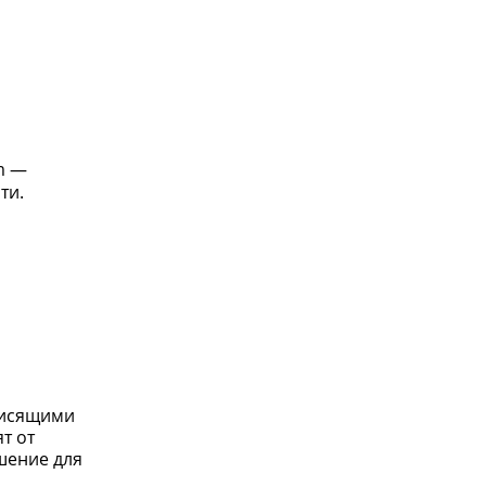
m —
ти.
висящими
т от
шение для