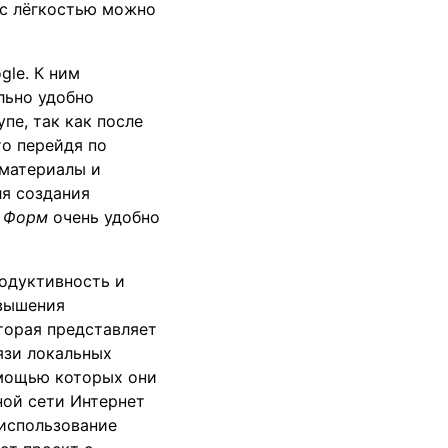
 с лёгкостью можно
gle. К ним
льно удобно
пе, так как после
о перейдя по
 материалы и
я создания
Форм
очень удобно
одуктивность и
овышения
торая представляет
язи локальных
омощью которых они
ной сети Интернет
 использование