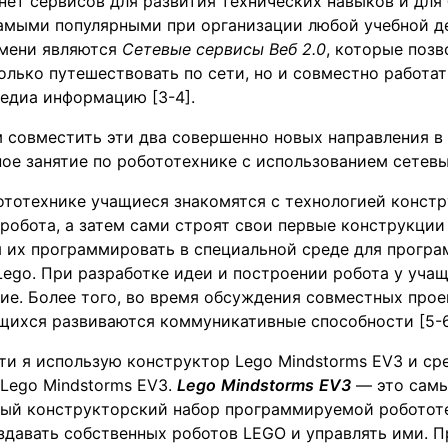
нет сервисов для развития технических навыков и для 
Самыми популярными при организации любой учебной д
мени являются
Сетевые сервисы Веб 2.0
, которые поз
олько путешествовать по сети, но и совместно работат
едиа информацию [3-4].
 совместить эти два совершенно новых направления в
ое занятие по робототехнике с использованием сетевы
ототехнике учащиеся знакомятся с технологией конст
обота, а затем сами строят свои первые конструкции
я их программировать в специальной среде для прогр
ego. При разработке идеи и построении робота у уча
ие. Более того, во время обсуждения совместных прое
щихся развиваются коммуникативные способности [5-6
ти я использую конструктор Lego Mindstorms EV3 и ср
Lego Mindstorms EV3.
Lego
Mindstorms
EV
3
— это самы
ый конструкторский набор программируемой роботот
здавать собственных роботов LEGO и управлять ими. 