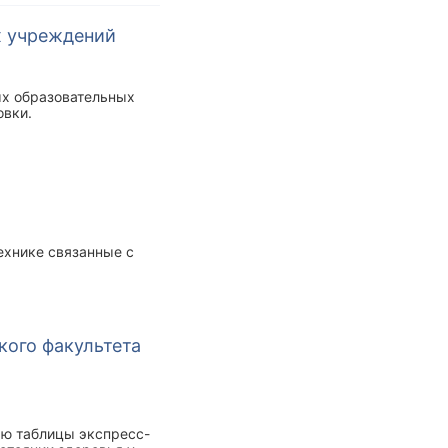
х учреждений
ых образовательных
овки.
ехнике связанные с
кого факультета
ью таблицы экспресс-