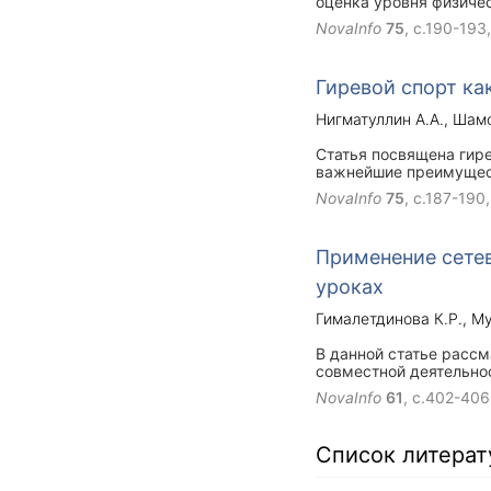
оценка уровня физичес
студентов рассматрив
NovaInfo
75
, с.190-193
Гиревой спорт ка
Нигматуллин А.А.
Шамс
Статья посвящена гире
важнейшие преимущест
упражнений на различ
NovaInfo
75
, с.187-190
организм студентов яв
в процессе занятий во
высокая физическая ра
Применение сетев
целеустремленность, 
уроках
Гималетдинова К.Р.
Му
В данной статье рассм
совместной деятельно
NovaInfo
61
, с.402-406
Список литера