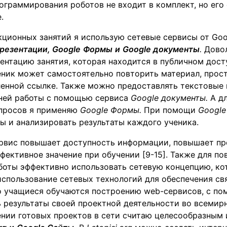
ограммирования роботов не входит в комплект, но его
.
ционных занятий я использую сетевые сервисы от Goo
резентации,
Google
Формы
и
Google
документы
.
Дово
ентацию занятия, которая находится в публичном досту
еник может самостоятельно повторить материал, прост
ленной ссылке. Также можно предоставлять текстовые
ней работы с помощью сервиса
Google
документы.
А дл
опросов я применяю
Google
Формы.
При помощи
Google
ы и анализировать результаты каждого ученика.
рвис повышает доступность информации, повышает пр
фективное значение при обучении [9-15]. Также для п
боты эффективно использовать сетевую концепцию, ко
спользование сетевых технологий для обеспечения св
го учащиеся обучаются построению web-сервисов, с п
 результаты своей проектной деятельности во всемир
ении готовых проектов в сети считаю целесообразным