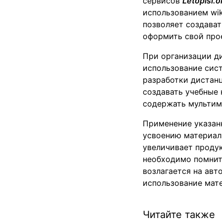
сервисов
Letopisi
.
o
использованием wik
позволяет создава
оформить свой про
При организации д
использование си
разработки дистанц
создавать учебные
содержать мультим
Применение указан
усвоению материал
увеличивает продук
необходимо помнить
возлагается на авт
использование мате
Читайте также