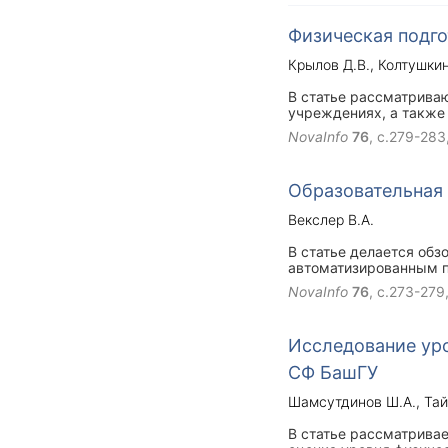
Физическая подг
Крылов Д.В.
Колтушкин
В статье рассматрива
учреждениях, а также
NovaInfo
76
, с.279-283
Образовательная 
Векслер В.А.
В статье делается обз
автоматизированным 
NovaInfo
76
, с.273-279
Исследование уро
СФ БашГУ
Шамсутдинов Ш.А.
Тай
В статье рассматрива