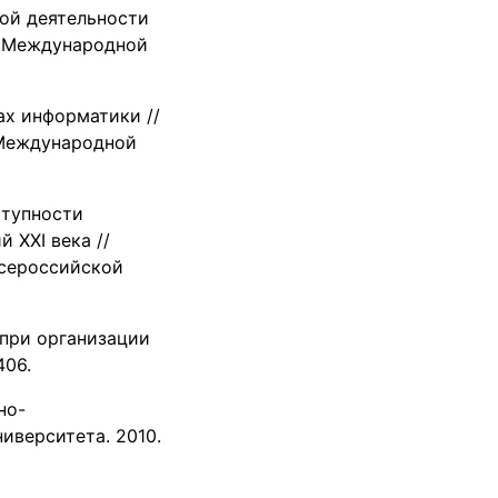
ной деятельности
XI Международной
ах информатики //
 Международной
ступности
 XXI века //
Всероссийской
 при организации
406.
но-
иверситета. 2010.