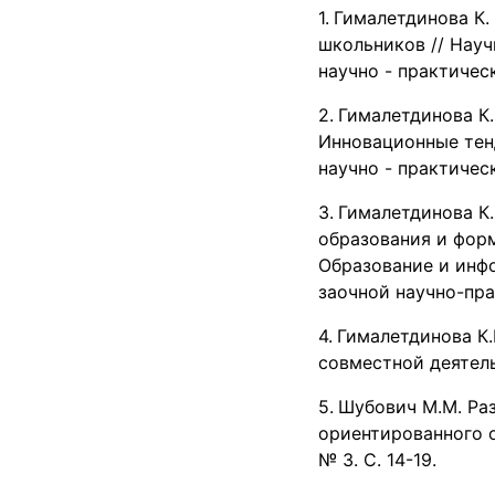
Гималетдинова К.
школьников // Науч
научно - практическ
Гималетдинова К.
Инновационные тен
научно - практическ
Гималетдинова К.
образования и форм
Образование и инф
заочной научно-пра
Гималетдинова К.
совместной деятельн
Шубович М.М. Ра
ориентированного о
№ 3. С. 14-19.