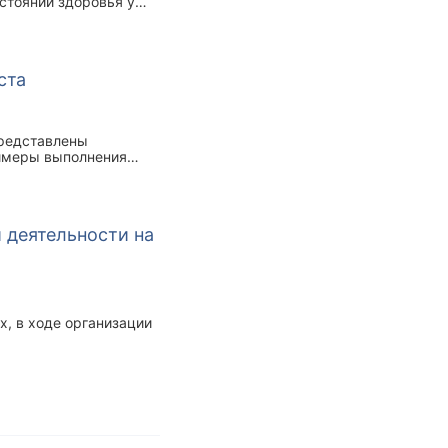
стоянии здоровья у
ста
Представлены
римеры выполнения
орт по воздействию на
звития. Выявлено, что
выносливость,
а, как терпение,
 деятельности на
х, в ходе организации