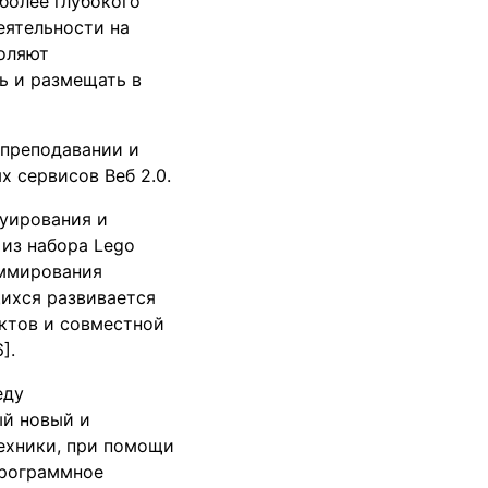
более глубокого
еятельности на
воляют
ь и размещать в
 преподавании и
х сервисов Веб 2.0.
руирования и
 из набора Lego
аммирования
щихся развивается
ктов и совместной
].
еду
й новый и
ехники, при помощи
Программное