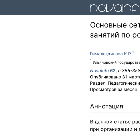
Основные се
занятий по р
Гималетдинова К.Р.
Ульяновский государстве
NovaInfo
62
,
с.
355-35
Опубликовано
31 март
Раздел:
Педагогически
Просмотров за месяц:
Аннотация
В данной статье р
при организации и 