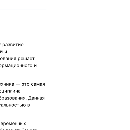
у развитие
й и
зования решает
формационного и
ехника — это самая
исциплина
бразования. Данная
уальностью в
современных