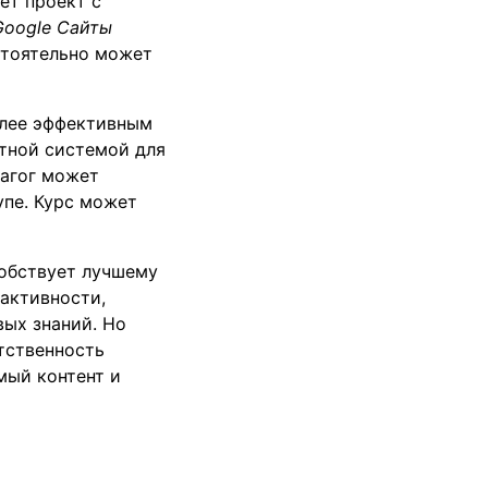
ет проект с
Google
Сайты
стоятельно может
олее эффективным
тной системой для
дагог может
упе. Курс может
собствует лучшему
активности,
вых знаний. Но
тственность
мый контент и