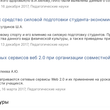
кого здоровья(по В.И.Белову,1995) были выявлены данные о со
аемых групп.
,
16 декабря 2017
, Педагогические науки
к средство силовой подготовки студента-экономи
утдинов Ш.А.
вому спорту и его влиянию на силовую подготовку студентов. 
ва данного вида физической культуры, а также приведены п
ные группы мышц. Доказано на личном примере, что гиревой сп
,
13 декабря 2017
, Педагогические науки
ляется одним из наиболее эффективных средств физического ра
спитываются необходимые физические качества: сила, силовая 
ботоспособность, а также формируются такие полезные качеств
ых сервисов веб 2.0 при организации совместной
настойчивость.
леева А.Ю.
атриваются сетевые сервисы Web 2.0 и их применение на урока
сти учащихся.
,
16 марта 2017
, Педагогические науки
туры