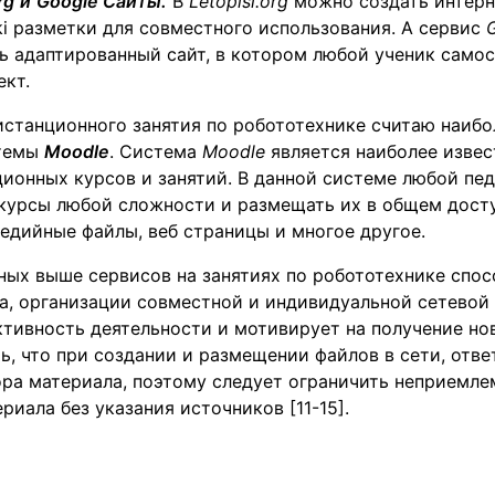
rg
и
Google
Сайты.
В
Letopisi
.
org
можно создать интерн
i разметки для совместного использования. А сервис
ть адаптированный сайт, в котором любой ученик само
ект.
истанционного занятия по робототехнике считаю наиб
стемы
Moodle
. Система
Moodle
является наиболее извес
ионных курсов и занятий. В данной системе любой пе
 курсы любой сложности и размещать их в общем дост
едийные файлы, веб страницы и многое другое.
ных выше сервисов на занятиях по робототехнике спо
а, организации совместной и индивидуальной сетевой 
тивность деятельности и мотивирует на получение но
, что при создании и размещении файлов в сети, отве
ора материала, поэтому следует ограничить неприемле
риала без указания источников [11-15].