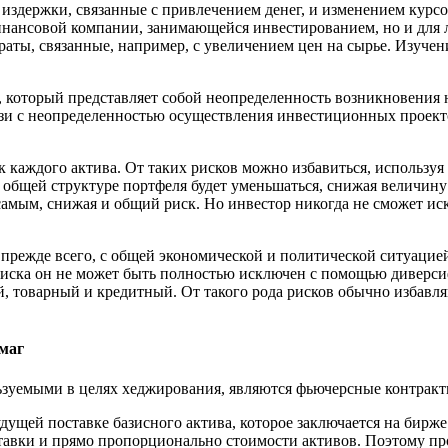
здержки, связанные с привлечением денег, и изменением курсов
финансовой компании, занимающейся инвестированием, но и для
ты, связанные, например, с увеличением цен на сырье. Изучени
а, который представляет собой неопределенность возникновения
зи с неопределенностью осуществления инвестиционных проекто
 каждого актива. От таких рисков можно избавиться, использу
в общей структуре портфеля будет уменьшаться, снижая величин
самым, снижая и общий риск. Но инвестор никогда не сможет ис
прежде всего, с общей экономической и политической ситуацией
риска он не может быть полностью исключен с помощью диверси
, товарный и кредитный. От такого рода рисков обычно избав
маг
уемыми в целях хеджирования, являются фьючерсные контракт
ущей поставке базисного актива, которое заключается на бирж
авки и прямо пропорционально стоимости активов. Поэтому пр