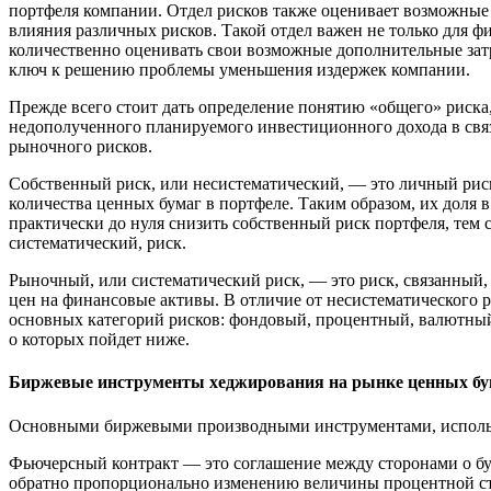
портфеля компании. Отдел рисков также оценивает возможные и
влияния различных рисков. Такой отдел важен не только для 
количественно оценивать свои возможные дополнительные затра
ключ к решению проблемы уменьшения издержек компании.
Прежде всего стоит дать определение понятию «общего» риск
недополученного планируемого инвестиционного дохода в свя
рыночного рисков.
Собственный риск, или несистематический, — это личный риск
количества ценных бумаг в портфеле. Таким образом, их доля 
практически до нуля снизить собственный риск портфеля, тем 
систематический, риск.
Рыночный, или систематический риск, — это риск, связанный, 
цен на финансовые активы. В отличие от несистематического 
основных категорий рисков: фондовый, процентный, валютный
о которых пойдет ниже.
Биржевые инструменты хеджирования на рынке ценных бу
Основными биржевыми производными инструментами, использ
Фьючерсный контракт — это соглашение между сторонами о буд
обратно пропорционально изменению величины процентной ст