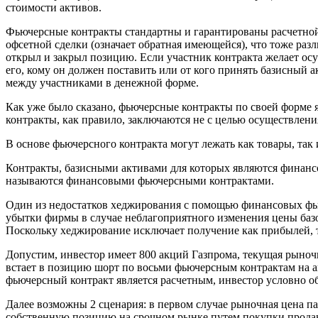
стоимости активов.
Фьючерсные контракты стандартны и гарантированы расчетной 
офсетной сделки (означает обратная имеющейся), что тоже раз
открыл и закрыл позицию. Если участник контракта желает осу
его, кому он должен поставить или от кого принять базисный 
между участниками в денежной форме.
Как уже было сказано, фьючерсные контракты по своей форме 
контракты, как правило, заключаются не с целью осуществлени
В основе фьючерсного контракта могут лежать как товары, так
Контракты, базисными активами для которых являются финанс
называются финансовыми фьючерсными контрактами.
Один из недостатков хеджирования с помощью финансовых фьюч
убытки фирмы в случае неблагоприятного изменения цены базо
Поскольку хеджирование исключает получение как прибылей, т
Допустим, инвестор имеет 800 акций Газпрома, текущая рыночн
встает в позицию шорт по восьми фьючерсным контрактам на ак
фьючерсный контракт является расчетным, инвестор условно обя
Далее возможны 2 сценария: в первом случае рыночная цена па
собственную позицию на срочном рынке путем покупки продан