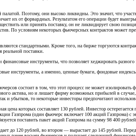
палатой. Поэтому, они высоко ликвидны. Это значит, что учас
личает их от форвардных. Результатом его операции будет выигр
ществить или принять поставку, он не ликвидирует свою позицию
актив. По условиям некоторых фьючерсных контрактов может пре
являются стандартными. Кроме того, на бирже торгуются контр
я реальной поставки.
 и финансовые инструменты, что позволяет хеджировать разного 
овые инструменты, а именно, ценные бумаги, фондовые индексы,
ерсов состоит в том, что этот процесс не может изолировать ф
вого актива, но и лишает фирму возможных прибылей в случае, 
ак и убытков, то некоторые инвесторы предпочитают использов
ая цена которых составляет 130 рублей. Инвестор остерегается 
ции Газпрома (один фьючерс включает 100 акций Газпрома) с эк
зуется поставить пакет акций Газпрома на сумму 98 400 рублей (
дает до 120 рублей, во втором — вырастает до 145 рублей. Пер
ных ранее восьми фьючерсов и получает следующий финансовый