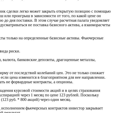
тник сделки легко может закрыть открытую позицию с помощью
ыш или проигрыш в зависимости от того, по какой цене он
 до дня поставки. В этом случае расчетная палата уведомляет
дусматриваться не поставка базисного актива, а взаиморасчеты
акты только на определенные базисные активы. Фьючерсные
вида риски.
 валюта, банковские депозиты, драгоценные металлы,
ирму от последствий колебаний цен. Это не только снижает
если цена изменится в благоприятном для нее направлении.
ать не форвардные контракты, а опционы.
падения курсовой стоимости акций и в целях страхования
спирацией через 1 месяц по цене 123 рублей. Поскольку
123 руб. * 800 акций) через один месяц.
ед исполнением фьючерсных контрактов инвестор закрывает
 результат.