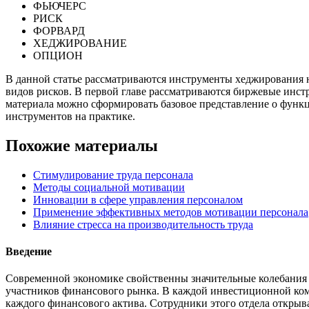
ФЬЮЧЕРС
РИСК
ФОРВАРД
ХЕДЖИРОВАНИЕ
ОПЦИОН
В данной статье рассматриваются инструменты хеджирования н
видов рисков. В первой главе рассматриваются биржевые инс
материала можно сформировать базовое представление о функц
инструментов на практике.
Похожие материалы
Стимулирование труда персонала
Методы социальной мотивации
Инновации в сфере управления персоналом
Применение эффективных методов мотивации персонала
Влияние стресса на производительность труда
Введение
Современной экономике свойственны значительные колебания ц
участников финансового рынка. В каждой инвестиционной ком
каждого финансового актива. Сотрудники этого отдела откры