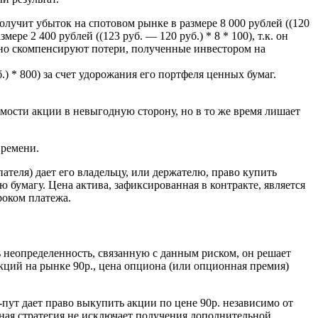
лучит убыток на спотовом рынке в размере 8 000 рублей ((120
ере 2 400 рублей ((123 руб. — 120 руб.) * 8 * 100), т.к. он
чно скомпенсируют потери, полученные инвестором на
.) * 800) за счет удорожания его портфеля ценных бумаг.
ости акции в невыгодную сторону, но в то же время лишает
времени.
теля) дает его владельцу, или держателю, право купить
 бумагу. Цена актива, зафиксированная в контракте, является
роком платежа.
ь неопределенность, связанную с данным риском, он решает
кций на рынке 90р., цена опциона (или опционная премия)
пут дает право выкупить акции по цене 90р. независимо от
обная стратегия не исключает получения дополнительной