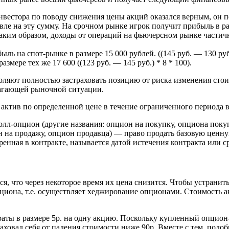
вестора по поводу снижения цены акций оказался верным, он по
евле на эту сумму. На срочном рынке игрок получит прибыль в разм
Таким образом, доходы от операций на фьючерсном рынке части
ль на спот-рынке в размере 15 000 рублей. ((145 руб. — 130 руб
мере тех же 17 600 ((123 руб. — 145 руб.) * 8 * 100).
яют полностью застраховать позицию от риска изменения стоим
лагающей рыночной ситуации.
актив по определенной цене в течение ограниченного периода 
лл-опцион (другие названия: опцион на покупку, опциона покупа
н на продажу, опцион продавца) — право продать базовую ценную
ренная в контракте, называется датой истечения контракта или с
я, что через некоторое время их цена снизится. Чтобы устранит
иона, т.е. осуществляет хеджирование опционами. Стоимость а
раты в размере 5р. на одну акцию. Поскольку купленный опцион-
раховал себя от падения стоимости ниже 90р. Вместе с тем, под