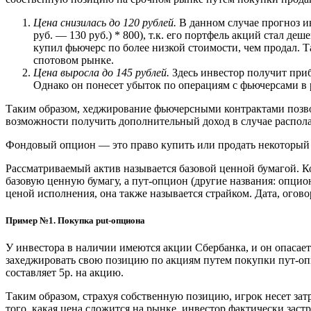
Цена снизилась до 120 рублей.
В данном случае прогноз ин
руб. — 130 руб.) * 800), т.к. его портфель акций стал деш
купил фьючерc по более низкой стоимости, чем продал. 
спотовом рынке.
Цена выросла до 145 рублей.
Здесь инвестор получит прибы
Однако он понесет убыток по операциям с фьючерсами в раз
Таким образом, хеджирование фьючерсными контрактами позвол
возможности получить дополнительный доход в случае распо
Фондовый опцион — это право купить или продать некоторый 
Рассматриваемый актив называется базовой ценной бумагой. Ко
базовую ценную бумагу, а пут-опцион (другие названия: опцио
ценой исполнения, она также называется страйком. Дата, огово
Пример №1. Покупка put-опциона
У инвестора в наличии имеются акции Сбербанка, и он опасаетс
захеджировать свою позицию по акциям путем покупки пут-опц
составляет 5р. на акцию.
Таким образом, страхуя собственную позицию, игрок несет зат
того, какая цена сложится на рынке, инвестор фактически заст