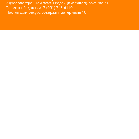
Адрес электронной почты Редакции:
editor@novainfo.ru
Телефон Редакции: 7 (951) 743-6110
Настоящий ресурс содержит материалы 16+