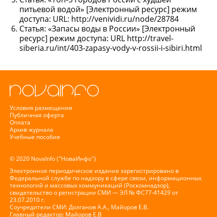
питьевой водой» [Электронный ресурс] режим
доступа: URL: http://venividi.ru/node/28784
Статья: «Запасы воды в России» [Электронный
ресурс] режим доступа: URL http://travel-
siberia.ru/int/403-zapasy-vody-v-rossii-i-sibiri.html
Условия размещения
Публичная оферта
Оплата
Архив журнала
Учебные пособия
© 2020 NovaInfo ("НоваИнфо")
Электронное периодическое издание зарегистрировано в
Федеральной службе по надзору в сфере связи, информационных
технологий и массовых коммуникаций (Роскомнадзор),
свидетельство о регистрации СМИ — ЭЛ № ФС77-41429 от
23.07.2010 г.
Соучредители СМИ: Долганов А.А., Майоров Е.В.
Главный редактор: Майоров Е.В