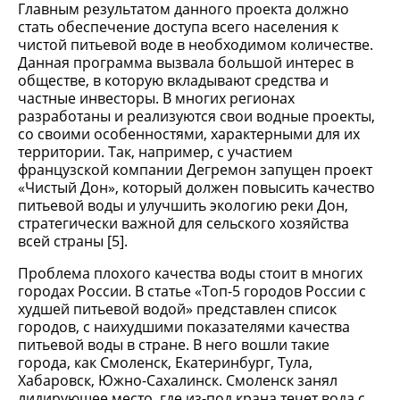
Главным результатом данного проекта должно
стать обеспечение доступа всего населения к
чистой питьевой воде в необходимом количестве.
Данная программа вызвала большой интерес в
обществе, в которую вкладывают средства и
частные инвесторы. В многих регионах
разработаны и реализуются свои водные проекты,
со своими особенностями, характерными для их
территории. Так, например, с участием
французской компании Дегремон запущен проект
«Чистый Дон», который должен повысить качество
питьевой воды и улучшить экологию реки Дон,
стратегически важной для сельского хозяйства
всей страны [5].
Проблема плохого качества воды стоит в многих
городах России. В статье «Топ-5 городов России с
худшей питьевой водой» представлен список
городов, с наихудшими показателями качества
питьевой воды в стране. В него вошли такие
города, как Смоленск, Екатеринбург, Тула,
Хабаровск, Южно-Сахалинск. Смоленск занял
лидирующее место, где из-под крана течет вода с