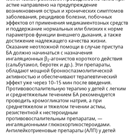
астме направлено на предупреждение
возникновения острых и хронических симптомов
заболевания, рецидивов болезни, побочных
эффектов от применения медикаментозных средств
и поддержание нормальных или близких к норме
параметров функции внешнего дыхания, а также
достижение надлежащего качества жизни.
Оказание неотложной помощи в случае приступа
БА должно начинаться с назначения
ингаляционных β
-агонистов короткого действия
2
(сальбутамол, беротек и др.). Эти препараты,
обладают мощной бронхоспазмолитической
активностью и обеспечивают терапевтический
эффект уже через 10–15 мин после введения.
Противовоспалительную терапию у детей с легким
и среднетяжелым течением БА рекомендуется
проводить кромогликатом натрия, а при
среднетяжелом и тяжелом течении астмы,
резистентной к нестероидным
противовоспалительным препаратам, —
ингаляционными глюкокортикостероидами.
Антилейкотриеновые препараты (АЛП) у детей