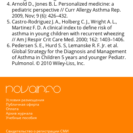
Arnold D., Jones B. L. Personalized medicine: a
pediatric perspective // Curr Allergy Asthma Rep.
2009, Nov; 9 (6): 426–432.
Castro-Rodriguez J. A., Holberg C. J., Wright A. L.,
Martinez F. D. A clinical index to define risk of
asthma in young children with recurrent wheezing
// Am J Respir Crit Care Med. 2000; 162: 1403–1406.
Pedersen S. E., Hurd S. S, Lemanske R. F. Jr. et al.
Global Strategy for the Diagnosis and Management
of Asthma in Children 5 years and younger Pediatr.
Pulmonol. © 2010 Wiley-Liss, Inc.
Условия размещения
Публичная оферта
Оплата
Архив журнала
Учебные пособия
Свидетельство о регистрации СМИ