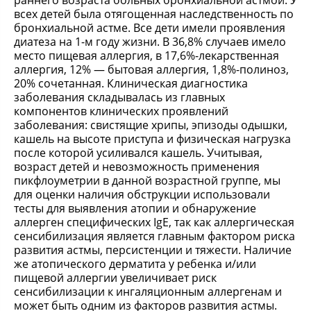
раннего возраста больных бронхиальной астмой. У
всех детей была отягощенная наследственность по
бронхиальной астме. Все дети имели проявления
диатеза на 1-м году жизни. В 36,8% случаев имело
место пищевая аллергия, в 17,6%-лекарственная
аллергия, 12% — бытовая аллергия, 1,8%-полиноз,
20% сочетанная. Клиническая диагностика
заболевания складывалась из главных
компонентов клинических проявлений
заболевания: свистящие хрипы, эпизоды одышки,
кашель на высоте приступа и физическая нагрузка
после которой усиливался кашель. Учитывая,
возраст детей и невозможность применения
пикфлоуметрии в данной возрастной группе, мы
для оценки наличия обструкции использовали
тесты для выявления атопии и обнаружение
аллерген специфических IgE, так как аллергическая
сенсибилизация является главным фактором риска
развития астмы, персистенции и тяжести. Наличие
же атопического дерматита у ребенка и/или
пищевой аллергии увеличивает риск
сенсибилизации к ингаляционным аллергенам и
может быть одним из факторов развития астмы.