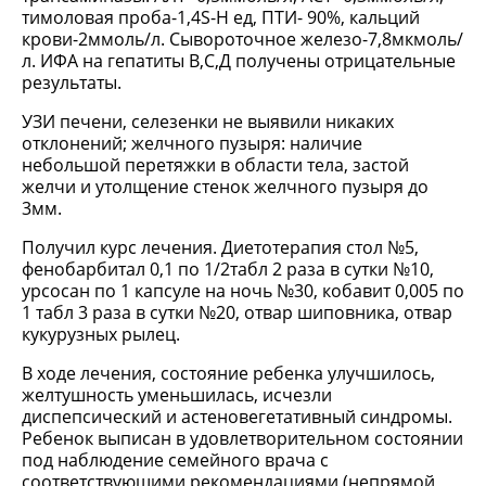
тимоловая проба-1,4S-H ед, ПТИ- 90%, кальций
крови-2ммоль/л. Сывороточное железо-7,8мкмоль/
л. ИФА на гепатиты В,С,Д получены отрицательные
результаты.
УЗИ печени, селезенки не выявили никаких
отклонений; желчного пузыря: наличие
небольшой перетяжки в области тела, застой
желчи и утолщение стенок желчного пузыря до
3мм.
Получил курс лечения. Диетотерапия стол №5,
фенобарбитал 0,1 по 1/2табл 2 раза в сутки №10,
урсосан по 1 капсуле на ночь №30, кобавит 0,005 по
1 табл 3 раза в сутки №20, отвар шиповника, отвар
кукурузных рылец.
В ходе лечения, состояние ребенка улучшилось,
желтушность уменьшилась, исчезли
диспепсический и астеновегетативный синдромы.
Ребенок выписан в удовлетворительном состоянии
под наблюдение семейного врача с
соответствующими рекомендациями (непрямой