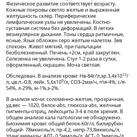
Физическое развитие соответствует возрасту.
Кожные покровы светло желтые и выраженная
желтушность склер. Периферические
лимфатические узлы не увеличены. Костно-
суставная система без деформаций. В легких
везикулярное дыхание. Тоны сердца ритмичные,
ясные. Язык обложен серо желтым налетом. Зев
спокоен. Живот мягкий, при пальпации
безболезненный. Печень +2см, край закруглен.
Селезенка не увеличена. Стул 1-2 раза в сутки,
оформленный, окрашен. Моча светлая.
12
Обследован. В анализе крови: Нв-84г/л,эр.3,4х10
/
9
л, цв.п.-0,8, лейк. 5,6х10
/л, СОЭ-2мм/ч, п\я-4%, с/я-
54%, л-29%, м-1%,э-2%.
В анализе мочи: соломенно-желтая, прозрачная,
уд.вес — 1020, белок-abs, глюкоза-abs, желчные
пигменты-отриц, лейкоциты 3-4 в поле зрения. В
общем анализе кала патологии не обнаружено.
Биохимия крови: общий белок-60г/л, билирубин
общий- 78мкмоль/л, пр-4,2, непр-73,8мкмоль/л,
трансаминазы: АЛТ- 0,5ммоль/л, АСТ- 0,3ммоль/л,