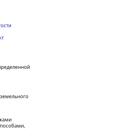
тости
кт
определенной
 земельного
иками
способами,