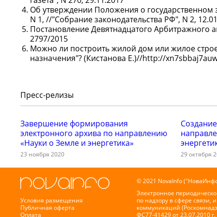
газета", N 270, 29.11.2017
Об утверждении Положения о государственном з
N 1, //"Собрание законодательства РФ", N 2, 12.01.2
Постановление Девятнадцатого Арбитражного апе
2797/2015
Можно ли построить жилой дом или жилое строе
назначения"? (Кистанова Е.)//http://xn7sbbaj7auwn
Пресс-релизы
Завершение формирования
Создание
электронного архива по направлению
направле
«Науки о Земле и энергетика»
энергети
23 ноября 2020
29 октября 
© 2021 NovaInfo ("НоваИнфо
Электронное периодическо
Условия размещения
по надзору в сфере связи,
Публичная оферта
коммуникаций (Роскомнадз
Оплата
ФС77-41429 от 23.07.2010 г.