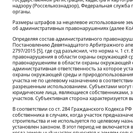
надзору (Россельхознадзор), Федеральная служба
органы.
Размеры штрафов за нецелевое использование зем
об административных правонарушениях (далее КоАП
Определяя состав административного правонаруше
Постановлению Девятнадцатого Арбитражного апелл
2797/2015 [5], где суд разъяснил, что норма ч. 1 с
правонарушения в области охраны окружающей ср
правонарушениям в области охраны окружающей 
административная ответственность за которое ус
охраны окружающей среды и природопользования.
участка не по целевому назначению в соответствии
разрешенным использованием. Субъектами могут 
юридические лица, являющиеся собственниками, 
участков. Субъективная сторона характеризуется в
В соответствии со ст. 284 Гражданского Кодекса РФ 
собственника в случаях, когда участок предназнач
строительства и не используется по целевому назн
установлен законом. В этот период не включается 
когда земельный участок относится к землям сель