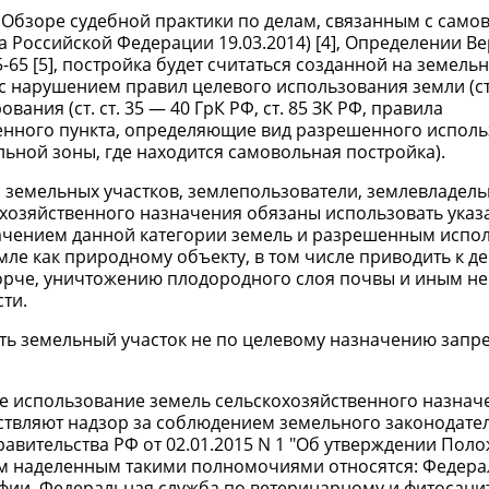
Обзоре судебной практики по делам, связанным с сам
а Российской Федерации 19.03.2014) [4], Определении В
-65 [5], постройка будет считаться созданной на земельн
 с нарушением правил целевого использования земли (ст.
ния (ст. ст. 35 — 40 ГрК РФ, ст. 85 ЗК РФ, правила
ленного пункта, определяющие вид разрешенного испол
льной зоны, где находится самовольная постройка).
ки земельных участков, землепользователи, землевладель
охозяйственного назначения обязаны использовать ука
начением данной категории земель и разрешенным испо
ле как природному объекту, в том числе приводить к д
порче, уничтожению плодородного слоя почвы и иным н
ти.
ать земельный участок не по целевому назначению зап
е использование земель сельскохозяйственного назначе
твляют надзор за соблюдением земельного законодател
равительства РФ от 02.01.2015 N 1 "Об утверждении Пол
бам наделенным такими полномочиями относятся: Федера
рафии, Федеральная служба по ветеринарному и фитосан