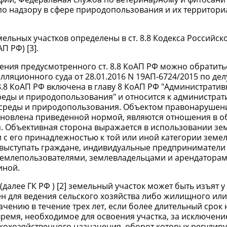
 по надзору в сфере природопользования и их территор
ельных участков определены в ст. 8.8 Кодекса Российс
 РФ) [3].
ния предусмотренного ст. 8.8 КоАП РФ можно обратить
яционного суда от 28.01.2016 N 19АП-6724/2015 по делу
т. 8.8 КоАП РФ включена в главу 8 КоАП РФ "Администрати
еды и природопользования" и относится к администра
среды и природопользования. Объектом правонарушен
тановлена приведенной нормой, являются отношения в о
 Объективная сторона выражается в использовании зе
 с его принадлежностью к той или иной категории земел
выступать граждане, индивидуальные предприниматели
землепользователями, землевладельцами и арендатора
иной.
(далее ГК РФ ) [2] земельный участок может быть изъят у
ен для ведения сельского хозяйства либо жилищного ил
ачению в течение трех лет, если более длительный срок 
время, необходимое для освоения участка, за исключени
скохозяйственного назначения, оборот которых регулиру