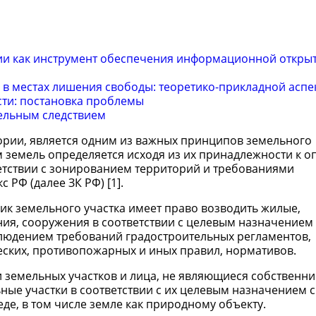
ии как инструмент обеспечения информационной откры
в местах лишения свободы: теоретико-прикладной аспе
сти: постановка проблемы
ельным следствием
ории, является одним из важных принципов земельного
м земель определяется исходя из их принадлежности к 
етствии с зонированием территорий и требованиями
с РФ (далее ЗК РФ) [1].
нник земельного участка имеет право возводить жилые,
ния, сооружения в соответствии с целевым назначением
людением требований градостроительных регламентов,
еских, противопожарных и иных правил, нормативов.
ники земельных участков и лица, не являющиеся собственн
ные участки в соответствии с их целевым назначением 
е, в том числе земле как природному объекту.