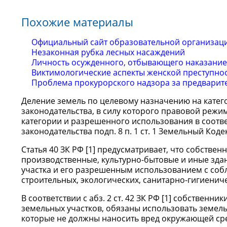
Похожие материалы
Официальный сайт образовательной организац
Незаконная рубка лесных насаждений
Личность осужденного, отбывающего наказание 
Виктимологические аспекты женской преступно
Проблема прокурорского надзора за предварит
Деление земель по целевому назначению на катег
законодательства, в силу которого правовой режи
категории и разрешенного использования в соотв
законодательства подп. 8 п. 1 ст. 1 Земельный Кодек
Статья 40 ЗК РФ [1] предусматривает, что собстве
производственные, культурно-бытовые и иные зда
участка и его разрешенным использованием с соб
строительных, экологических, санитарно-гигиенич
В соответствии с абз. 2 ст. 42 ЗК РФ [1] собствен
земельных участков, обязаны использовать земель
которые не должны наносить вред окружающей сред