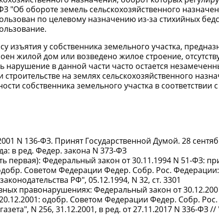
ФЗ "Об обороте земель сельскохозяйственного назначени
спользован по целевому назначению из-за стихийных бед
ользование.
осу изъятия у собственника земельного участка, предна
оен жилой дом или возведено жилое строение, отсутствуе
нь нарушение в данной части часто остается незамечен
 строительстве на землях сельскохозяйственного назн
ности собственника земельного участка в соответствии с
001 N 136-ФЗ. Принят Государственной Думой. 28 сентяб
: в ред. Федер. закона N 373-ФЗ
 первая): Федеральный закон от 30.11.1994 N 51-ФЗ: при
одобр. Советом Федерации Федер. Собр. Рос. Федерации: 
аконодательства РФ", 05.12.1994, N 32, ст. 3301
ных правонарушениях: Федеральный закон от 30.12.2001
20.12.2001: одобр. Советом Федерации Федер. Собр. Рос
газета", N 256, 31.12.2001, в ред. от 27.11.2017 N 336-ФЗ /