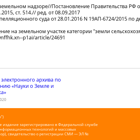
емельном надзоре//Постановление Правительства РФ от
015, ст. 514.// ред. от 08.09.2017
лляционного суда от 28.01.2016 N 19АП-6724/2015 по де
ние на земельном участке категории "земли сельскохоз
ffhk.xn--p1ai/article/24691
 электронного архива по
нию «Науки о Земле и
ка»
2020
")
е издание зарегистрировано в Федеральной службе
 информационных технологий и массовых
ор), свидетельство о регистрации СМИ — ЭЛ №