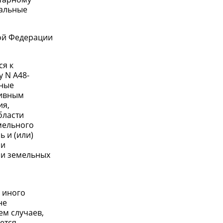
иальные
кой Федерации
ся к
 N А48-
вные
тивным
ия,
бласти
мельного
ь и (или)
 и
ми земельных
и иного
не
ем случаев,
ется