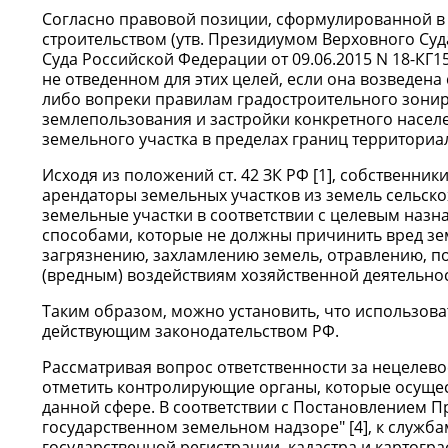
Согласно правовой позиции, сформулированной в 
строительством (утв. Президиумом Верховного Суд
Суда Российской Федерации от 09.06.2015 N 18-КГ15
не отведенном для этих целей, если она возведена
либо вопреки правилам градостроительного зонирова
землепользования и застройки конкретного насе
земельного участка в пределах границ территориа
Исходя из положений ст. 42 ЗК РФ [1], собственни
арендаторы земельных участков из земель сельск
земельные участки в соответствии с целевым наз
способами, которые не должны причинить вред зем
загрязнению, захламлению земель, отравлению, 
(вредным) воздействиям хозяйственной деятельнос
Таким образом, можно установить, что использов
действующим законодательством РФ.
Рассматривая вопрос ответственности за нецелево
отметить контролирующие органы, которые осущес
данной сфере. В соответствии с Постановлением П
государственном земельном надзоре" [4], к служ
государственной регистрации, кадастра и картог