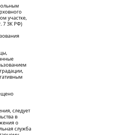
овольным
ерховного
ом участке,
 7 ЗК РФ)
ьзования
цы,
занные
льзованием
еградации,
егативным
рещено
ния, следует
ьства в
ожения о
льная служба
итарному