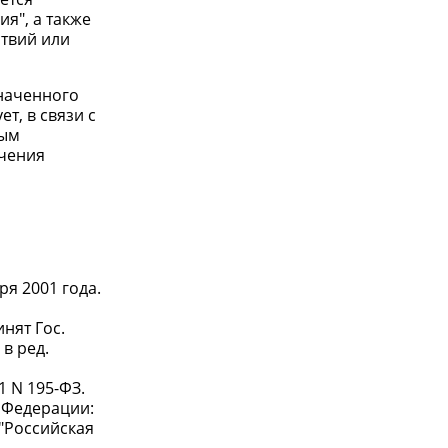
я", а также
ствий или
значенного
т, в связи с
ным
ачения
ря 2001 года.
нят Гос.
в ред.
 N 195-ФЗ.
. Федерации:
/ "Российская