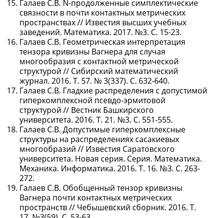
Галаев С.В. N-продолженные симплектические
связности в почти контактных метрических
пространствах // Известия высших учебных
заведений. Математика. 2017. №3. С. 15-23.
Галаев С.В. Геометрическая интерпретация
тензора кривизны Вагнера для случая
многообразия с контактной метрической
структурой // Сибирский математический
журнал. 2016. Т. 57. № 3(337). С. 632-640.
Галаев С.В. Гладкие распределения с допустимой
гиперкомплексной псевдо-эрмитовой
структурой // Вестник Башкирского
университета. 2016. Т. 21. №3. С. 551-555.
Галаев С.В. Допустимые гиперкомплексные
структуры на распределениях сасакиевых
многообразий // Известия Саратовского
университета. Новая серия. Серия. Математика.
Механика. Информатика. 2016. Т. 16. №3. С. 263-
272.
Галаев С.В. Обобщенный тензор кривизны
Вагнера почти контактных метрических
пространств // Чебышевский сборник. 2016. Т.
17. №3(59). С. 53-63.