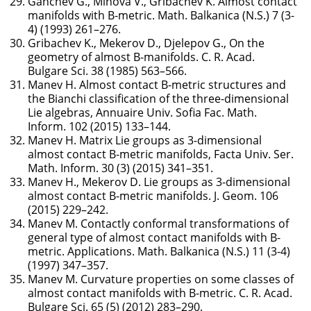
Ganchev G., Mihova V., Gribachev K. Almost contact
manifolds with B-metric. Math. Balkanica (N.S.) 7 (3-
4) (1993) 261–276.
Gribachev K., Mekerov D., Djelepov G., On the
geometry of almost B-manifolds. C. R. Acad.
Bulgare Sci. 38 (1985) 563–566.
Manev H. Almost contact B-metric structures and
the Bianchi classification of the three-dimensional
Lie algebras, Annuaire Univ. Sofia Fac. Math.
Inform. 102 (2015) 133–144.
Manev H. Matrix Lie groups as 3-dimensional
almost contact B-metric manifolds, Facta Univ. Ser.
Math. Inform. 30 (3) (2015) 341–351.
Manev H., Mekerov D. Lie groups as 3-dimensional
almost contact B-metric manifolds. J. Geom. 106
(2015) 229–242.
Manev M. Contactly conformal transformations of
general type of almost contact manifolds with B-
metric. Applications. Math. Balkanica (N.S.) 11 (3-4)
(1997) 347–357.
Manev M. Curvature properties on some classes of
almost contact manifolds with B-metric. C. R. Acad.
Bulgare Sci. 65 (5) (2012) 283–290.