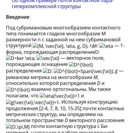
Об одном примере почти контактной пара-
гиперкомплексной структуры
Введение
Под субримановым многообразием контактного
типа понимается гладкое многообразие M
размерности n с заданной на нем субримановой
структурой
, где:
— 1-
форма, порождающая распределениеD:
;
— векторное поле,
порождающее оснащение
распределения
:
;
g
—
риманова метрика на многообразии
M
,
относительно которой распределения
D
и
взаимно ортогональны. Мы также
полагаем, что
и
. Используя конструкцию
продолжения [2-4, 7, 8, 10, 15-25] почти контактных
метрических структур, мы определяем на
тотальном пространстве
D
векторного расслоения
почти контактную структура с Би-
метрикой, названную в работе продолженной