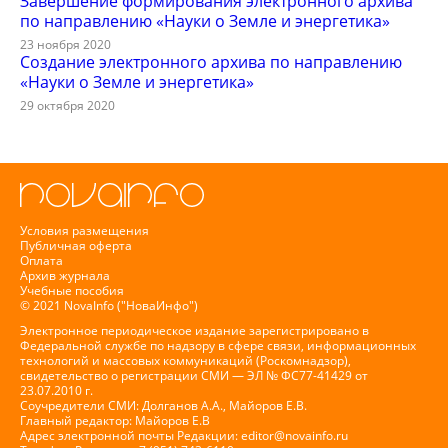
Завершение формирования электронного архива
по направлению «Науки о Земле и энергетика»
23 ноября 2020
Создание электронного архива по направлению
«Науки о Земле и энергетика»
29 октября 2020
Условия размещения
Публичная оферта
Оплата
Архив журнала
Учебные пособия
© 2021 NovaInfo ("НоваИнфо")
Электронное периодическое издание зарегистрировано в
Федеральной службе по надзору в сфере связи, информационных
технологий и массовых коммуникаций (Роскомнадзор),
свидетельство о регистрации СМИ — ЭЛ № ФС77-41429 от
23.07.2010 г.
Соучредители СМИ: Долганов А.А., Майоров Е.В.
Главный редактор: Майоров Е.В
Адрес электронной почты Редакции:
editor@novainfo.ru