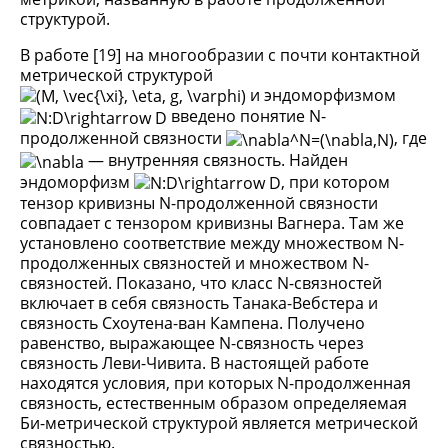
структурой.
В работе [19] на многообразии с почти контактной
метрической структурой
и эндоморфизмом
введено понятие N-
продолженной связности
, где
— внутренняя связность. Найден
эндоморфизм
, при котором
тензор кривизны N-продолженной связности
совпадает с тензором кривизны Вагнера. Там же
установлено соответствие между множеством N-
продолженных связностей и множеством N-
связностей. Показано, что класс N-связностей
включает в себя связность Танака-Вебстера и
связность Схоутена-ван Кампена. Получено
равенство, выражающее N-связность через
связность Леви-Чивита. В настоящей работе
находятся условия, при которых N-продолженная
связность, естественным образом определяемая
Би-метрической структурой является метрической
связностью.