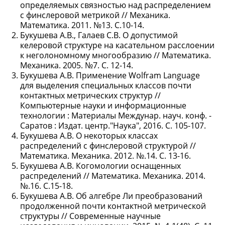
определяемых связностью над распределением
с финслеровой метрикой // Механика.
Математика. 2011. №13. С.10-14.
Букушева А.В., Галаев С.В. О допустимой
келеровой структуре на касательном расслоении
к неголономному многообразию // Математика.
Механика. 2005. №7. С. 12-14.
Букушева А.В. Применение Wolfram Language
для выделения специальных классов почти
контактных метрических структур //
Компьютерные науки и информационные
технологии : Материалы Междунар. науч. конф. -
Саратов : Издат. центр."Наука", 2016. С. 105-107.
Букушева А.В. О некоторых классах
распределений с финслеровой структурой //
Математика. Механика. 2012. №.14. С. 13-16.
Букушева А.В. Когомологии оснащенных
распределений // Математика. Механика. 2014.
№.16. С.15-18.
Букушева А.В. Об алгебре Ли преобразований
продолженной почти контактной метрической
структуры // Современные научные