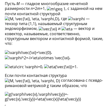
Пусть
M
— гладкое многообразие нечетной
размерности
n
=2
m
+1,
, с заданной на нем
почти контактной структурой
, где
—
тензор типа (1,1), называемый структурным
эндоморфизмом,
и
— вектор и
ковектор, называемые, соответственно,
структурным вектором и контактной формой, такие,
что:
,
,
,
.
Если почти контактная структура
согласована с псевдо-
римановой метрикой g таким образом, что
,