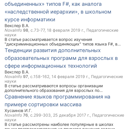
объединенных» типов F#, как аналога
делает акцент на модернизации и улучшении своих
способностей. Что же касается современного
«наследственной иерархии», в школьном
профессионального спорта, то он строится не столько на
развитие своих талантов, сколько на коммерческой и
курсе информатики
зрелищной составляющей. Ведь с каждого соревнования
Векслер В.А.
все участники получают доход. Конечно же встречаются
NovaInfo
98
, с.73-77,
18 февраля 2019 г.
, Педагогические
люди, которые всей душой погружены в спорт и не
науки
нацелены на выгоду, но таких все меньше и меньше, что
В статье рассматривается вопрос изучения
же происходит с профессиональным спортом, почему он
"дискриминационных объединяющих" типов языка F#, в
перестал развиваться, в этом мы и попробуем разобраться
школьном курсе информатики. Приводятся примеры, в
в данной статье.
Тенденции развития дополнительных
которых учащиеся реализуют алгоритмически сложные
образовательных программ для взрослых в
конструкции, для решения поставленных проблемных
задач.
сфере информационных технологий
Векслер В.А.
NovaInfo
97
, с.158-162,
14 февраля 2019 г.
, Педагогические
науки
В статье рассматриваются вопросы организации
дополнительного образования для взрослых по
информационно коммуникационным технологиям.
Сравнение языков программирования на
Приводятся методические особенности и требования к
примере сортировки массива
проведению занятий обучения взрослых.
Хусаинов И.Г.
NovaInfo
76
, с.299-303,
25 декабря 2017 г.
, Педагогические
науки
В статье рассмотрены наиболее популярные в школах
языки программирования на примере решения задачи