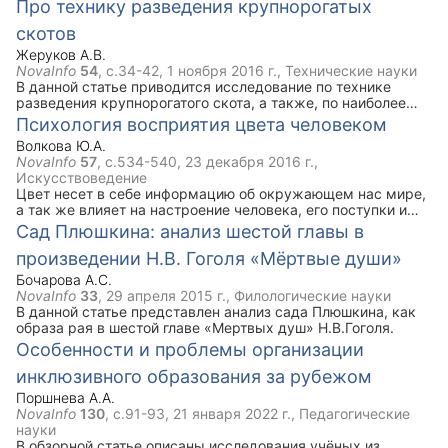
симптомы, задачи ЛФК при данной болезни. Ключевым
Про технику разведения крупнорогатых
моментом статьи является комплекс упражнений лечебной
скотов
физической культуры при ЖКБ, который рекомендован
наряду с медикаментозным лечением.
Жеруков А.В.
NovaInfo
54
, с.34-42,
1 ноября 2016 г.
, Технические науки
В данной статье приводится исследование по технике
разведения крупнорогатого скота, а также, по наиболее
благоприятным подходам к выращиванию племенного
Психология восприятия цвета человеком
молодняка, наиболее проблемным периодам при
Волкова Ю.А.
выращивании телят, расчеты рациона и массы для
NovaInfo
57
, с.534-540,
23 декабря 2016 г.
,
кормления племенных телят на примере голштинской
Искусствоведение
породы до 6-месячного возраста.
Цвет несет в себе информацию об окружающем нас мире,
а так же влияет на настроение человека, его поступки и
решения. Он может вызывать некоторые ассоциации или
Сад Плюшкина: анализ шестой главы в
же воздействовать на мозг человека, заставляя его
произведении Н.В. Гоголя «Мёртвые души»
чувствовать соответствующие эмоции и совершать
определённые действия.
Бочарова А.С.
NovaInfo
33
,
29 апреля 2015 г.
, Филологические науки
В данной статье представлен анализ сада Плюшкина, как
образа рая в шестой главе «Мертвых душ» Н.В.Гоголя.
Особенности и проблемы организации
инклюзивного образования за рубежом
Поршнева А.А.
NovaInfo
130
, с.91-93,
21 января 2022 г.
, Педагогические
науки
В обзорной статье описаны исследования учёных из