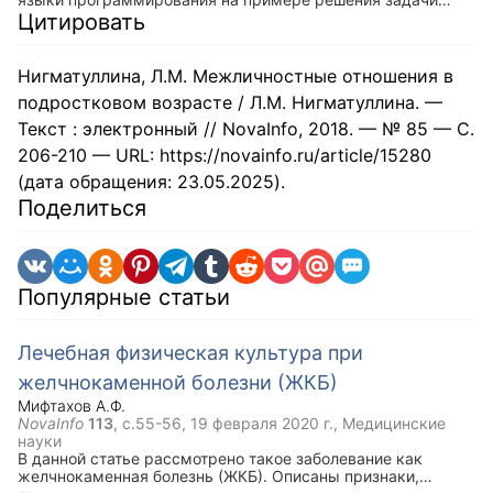
сортировки одномерного массива. Подробно объясняются
Цитировать
используемые в программах функции, операторы и другие
элементы.
Нигматуллина, Л.М. Межличностные отношения в
подростковом возрасте / Л.М. Нигматуллина. —
Текст : электронный // NovaInfo, 2018. — № 85 — С.
206-210 — URL: https://novainfo.ru/article/15280
(дата обращения: 23.05.2025).
Поделиться
Популярные статьи
Лечебная физическая культура при
желчнокаменной болезни (ЖКБ)
Мифтахов А.Ф.
NovaInfo
113
, с.55-56,
19 февраля 2020 г.
, Медицинские
науки
В данной статье рассмотрено такое заболевание как
желчнокаменная болезнь (ЖКБ). Описаны признаки,