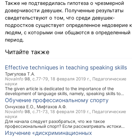
Также не подтвердилась гипотеза о чрезмерной
доверчивости девушек. Полученные результаты
свидетельствуют о том, что среди девушек-
подростков существует определенное недоверие к
людям, с которыми они общаются в определенный
период.
Читайте также
Effective techniques in teaching speaking skills
Тригулова Т.А.
NovaInfo
98
, с.77-79,
18 февраля 2019 г.
, Педагогические
науки
The given article is dedicated to the importance of the
development of language skills, namely, speaking skills to
instigate effective communication between people from
Обучение профессиональному спорту
different countries. The article discusses problems in teaching
Ончукова Е.О.
,
Мифтахов А.Ф.
speaking skills and techniques to overcome problems in its
NovaInfo
98
, с.71-73,
18 февраля 2019 г.
, Педагогические
mastering.
науки
Для начала следует разобраться, что же такое
профессиональный спорт? Если рассматривать истоки
профессионального спорта, то он строился на спортивной
Изучение «дискриминационных
деятельности на полную занятость, когда спортсмен