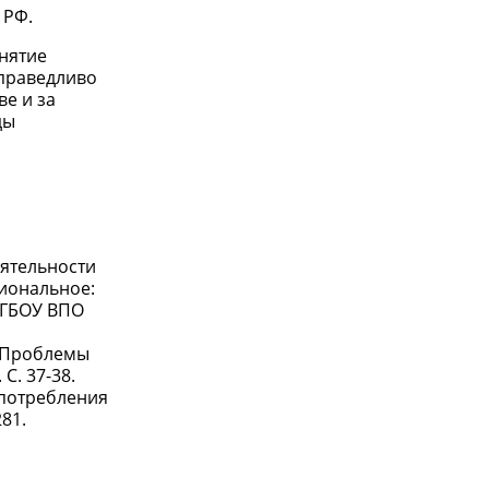
 РФ.
онятие
справедливо
ве и за
ды
еятельности
гиональное:
 ФГБОУ ВПО
/ Проблемы
. 37-38.
употребления
81.