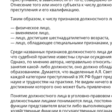
Отнесение того или иного субъекта к числу должн
преступления и его квалификацию.
Таким образом, к числу признаков должностного 
физическое лицо,
вменяемое лицо,
лицо, достигшее шестнадцатилетнего возраста,
лицо, обладающее специальными признаками, ук
Среди названных признаков должностного лица дис
что судебной практике известны случаи осуждения
Однако, по мнению автора, неправильно относить
занятия какой- либо должности, оно должно обл
образованием. Думается, что выделенные А.Я. Св
каждой категории преступлений в УК РФ будет пред
науке и трудностям на практике. Не видим ничего 
достижении которого оно может быть привлечено 
Понятие должностного лица в уголовно-правовом см
должностными лицами понимаются лица, постоян
функции представителя власти либо выполняющие
хозяйственные функции в государственных органах