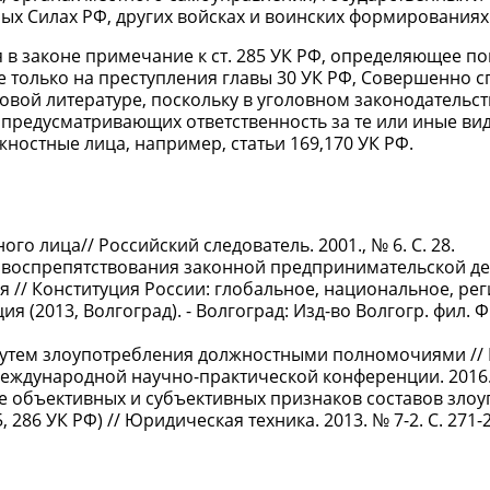
ых Силах РФ, других войсках и воинских формированиях
я в законе примечание к ст. 285 УК РФ, определяющее п
е только на преступления главы 30 УК РФ, Совершенно 
вой литературе, поскольку в уголовном законодательст
 предусматривающих ответственность за те или иные ви
ностные лица, например, статьи 169,170 УК РФ.
го лица// Российский следователь. 2001., № 6. С. 28.
я воспрепятствования законной предпринимательской д
 // Конституция России: глобальное, национальное, ре
 (2013, Волгоград). - Волгоград: Изд-во Волгогр. фил.
 путем злоупотребления должностными полномочиями /
ждународной научно-практической конференции. 2016. С
ие объективных и субъективных признаков составов зло
86 УК РФ) // Юридическая техника. 2013. № 7-2. С. 271-2