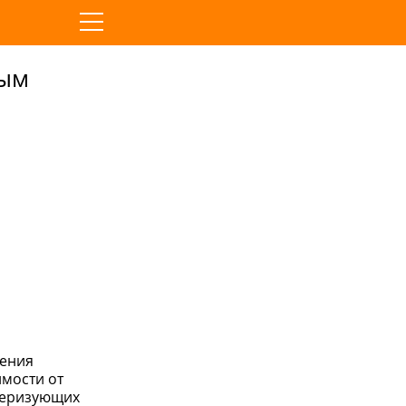
ным
ления
мости от
теризующих