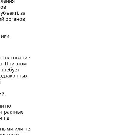
бления
вов
убъект), за
ий органов
ики.
о толкование
о. При этом
 требует
подзаконных
б
ий.
ии по
онтрактные
т.д.
пными или не
ностным.