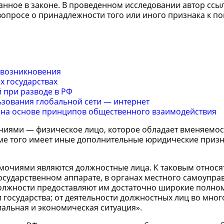
занное в законе. В проведенном исследовании автор ссы
вопросе о принадлежности того или иного признака к п
 возникновения
х государствах
 при разводе в РФ
ьзования глобальной сети — интернет
на основе принципов общественного взаимодействия
иями — физическое лицо, которое обладает вменяемос
оме того имеет иные дополнительные юридические призн
очиями являются должностные лица. К таковым относят
осударственном аппарате, в органах местного самоуправ
должности предоставляют им достаточно широкие полно
государства; от деятельности должностных лиц во мног
иальная и экономическая ситуация».