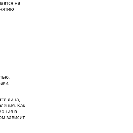
лается на
онятию
тью,
аки,
ся лица,
ления. Как
мочия в
ом зависит