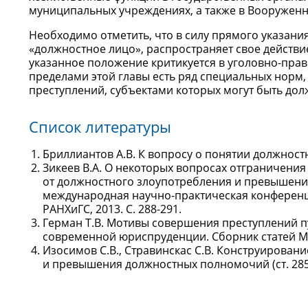
муниципальных учреждениях, а также в Вооруженн
Необходимо отметить, что в силу прямого указани
«должностное лицо», распространяет свое действи
указанное положение критикуется в уголовно-право
пределами этой главы есть ряд специальных норм,
преступлений, субъектами которых могут быть долж
Список литературы
Бриллиантов А.В. К вопросу о понятии должностно
Зикеев В.А. О некоторых вопросах отграничени
от должностного злоупотребления и превышения
международная научно-практическая конференция
РАНХиГС, 2013. С. 288-291.
Герман Т.В. Мотивы совершения преступлений
современной юриспруденции. Сборник статей Ме
Изосимов С.В., Стравинскас С.В. Конструирован
и превышения должностных полномочий (ст. 285, 2