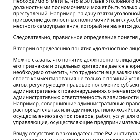
Необходимо отметить, что в 30 главе Уголовного 
должностными полномочиями может быть только до
преступлений. Например, за дачу взятки уголовно
присвоение должностных полномочий или служебн
местного самоуправления, который не является д
Следовательно, правильное определение понятия 
В теории определению понятия «должностное лиц
Можно сказать, что понятие должностного лица до
его признаков и отдельных критериев дается в юри
необходимо отметить, что трудности еще заключают
своего комментирования не только с позиций угол
актов, регулирующих правовое положение субъекто
административных правонарушениях отмечается б
административную ответственность в зависимости 
Например, совершившие административные право
распорядительных или административно-хозяйств
осуществлению закупок товаров, работ, услуг для
управляющие, осуществляющие предпринимательску
Ввиду отсутствия в законодательстве РФ институт
приступными, в зависимости от того, совершено