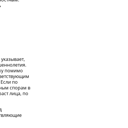
ь
 указывает,
шеннолетия.
ьку помимо
тветствующим
 Если по
дным спорам в
аст лица, по
д
ствляющие