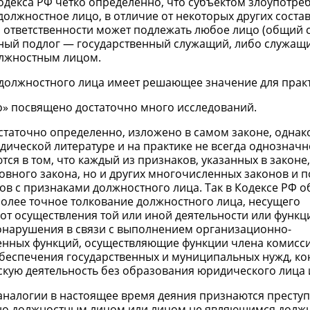
Кодекса РФ четко определенно, что субъектом злоупотре
лжностное лицо, в отличие от некоторых других соста
й ответственности может подлежать любое лицо (общий с
ый подлог — государственный служащий, либо служащ
олжностным лицом.
должностного лица имеет решающее значение для практ
о» посвящено достаточно много исследований.
статочно определенно, изложено в самом законе, однак
дической литературе и на практике не всегда однозначн
ся в том, что каждый из признаков, указанных в законе,
овного закона, но и других многочисленных законов и 
в с признаками должностного лица. Так в Кодексе РФ о
олее точное толкование должностного лица, несущего
от осуществления той или иной деятельности или функц
нарушения в связи с выполнением организационно-
енных функций, осуществляющие функции члена комисс
 обеспечения государственных и муниципальных нужд, к
ю деятельность без образования юридического лица и 
а аналогии в настоящее время деяния признаются престу
 оно должностным лицом или лицом не являющимся долж