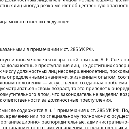
остных лиц иногда резко меняет общественную опасност
лица можно отнести следующее:
азанными в примечании к ст. 285 УК РФ.
куссионным является возрастной признак. А .Я. Светлов
 за должностные преступления лиц, не достигших совер
 к числу должностных лиц несовершеннолетних, поскол
адать определенными знаниями, жизненным опытом, соо
етловым положения — искусственно созданная проблема.
усматриваться «свой» возраст, то это приведет к очере
возмутительного в том, что законодатель не выделил возр
к ответственности за должностные преступления.
ысле содержится в ч. 1 примечания к ст. 285 УК РФ. По
но, временно или по специальному полномочию осуще
 организационно- распорядительные, административно-
, органах местного самоуправления, государственных и