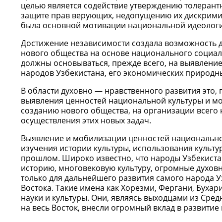
целью является содействие утверждению толерант
защите прав верующих, недопущению их дискримин
была основной мотивации национальной идеологи
Достижение независимости создала возможность д
нового общества на основе национального социаль
должны основываться, прежде всего, на выявлени
народов Узбекистана, его экономических природн
В области духовно — нравственного развития это,
выявления ценностей национальной культуры и мо
созданию нового общества, на организации всего 
осуществления этих новых задач.
Выявление и мобилизации ценностей национальной
изучения истории культуры, использования культу
прошлом. Широко известно, что народы Узбекиста
историю, многовековую культуру, огромные духовн
только для дальнейшего развития самого народа У
Востока. Такие имена как Хорезми, Фергани, Буха
науки и культуры. Они, являясь выходцами из Сре
на весь Восток, внесли огромный вклад в развитие