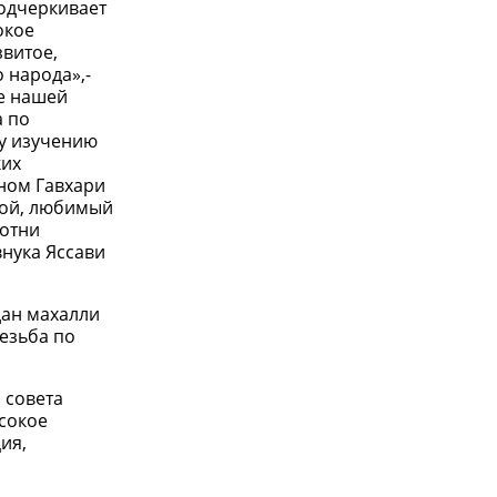
подчеркивает
окое
звитое,
 народа»,-
не нашей
а по
у изучению
ких
ыном Гавхари
гой, любимый
сотни
внука Яссави
дан махалли
резьба по
 совета
сокое
ия,