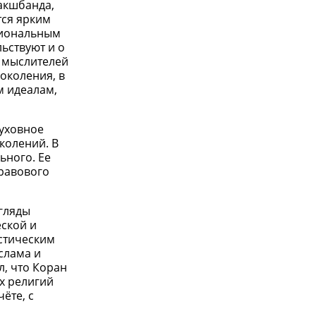
акшбанда,
тся ярким
циональным
ьствуют и о
х мыслителей
околения, в
м идеалам,
духовное
колений. В
ьного. Ее
правового
гляды
еской и
истическим
слама и
л, что Коран
х религий
ёте, с