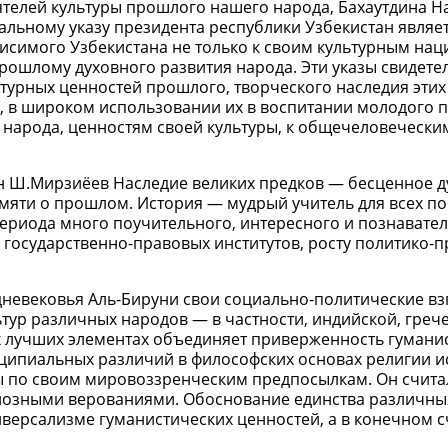
телей культуры прошлого нашего народа, Бахаутдина Н
иальному указу президента республики Узбекистан являе
висимого Узбекистана не только к своим культурным на
прошлому духовного развития народа. Эти указы свидетел
турных ценностей прошлого, творческого наследия эти
, в широком использовании их в воспитании молодого п
о народа, ценностям своей культуры, к общечеловечески
н Ш.Мирзиёев Наследие великих предков — бесценное 
амяти о прошлом. История — мудрый учитель для всех по
ериода много поучительного, интересного и познавател
 государственно-правовых институтов, росту политико-
невековья Аль-Бируни свои социально-политические вз
тур различных народов — в частности, индийской, греч
их лучших элементах объединяет приверженность гуман
инципиальных различий в философских основах религии и
ы по своим мировоззренческим предпосылкам. Он счита
гиозными верованиями. Обоснование единства различны
версализме гуманистических ценностей, а в конечном сч