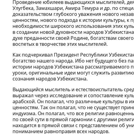
Проведение юбилеев выдающихся мыслителей, дея
Улугбека, Замахшари, Амира Темура и др. по спец
доказательством глубокого уважения нового неза
ценностям, нового подхода к истории культуры, к 
необходимости широкого использования этих куль
в создании новой духовности народов Узбекистана
духе преданности своей Родине, богатствам своег
воспетых в творчестве этих мыслителей.
Как подчеркивал Президент Республики Узбекиста
богатство нашего народа. Ибо нет будущего без п
истории народов Узбекистана рассматриваемого п
уроки, оригинальные идеи могут служить развитию
сознания народов Узбекистана.
Выдающийся мыслитель и естествоиспытатель сред
выражал через исследование и сопоставление куль
арабской. Он полагал, что различные культуры в 
ценностям. Так он полагал, что не существует пр
индуизма. Он полагал, что все религии равноценн
по своей сути в прямой гармонии с другими рели
находится в прямой связи с представлением об уни
пониманием равноправия всех народов.