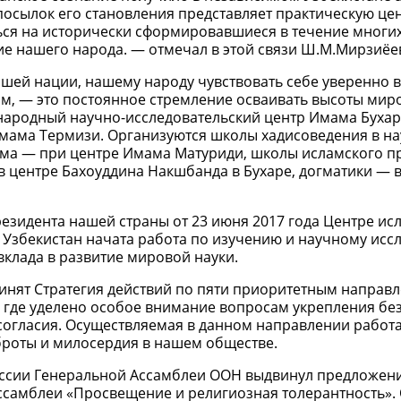
осылок его становления представляет практическую цен
ься на исторически сформировавшиеся в течение многих
ие нашего народа. — отмечал в этой связи Ш.М.Мирзиёе
ашей нации, нашему народу чувствовать себе уверенно в
тим, — это постоянное стремление осваивать высоты мир
ародный научно-исследовательский центр Имама Бухар
Имама Термизи. Организуются школы хадисоведения в н
яма — при центре Имама Матуриди, школы исламского п
 центре Бахоуддина Накшбанда в Бухаре, догматики — в
езидента нашей страны от 23 июня 2017 года Центре ис
Узбекистан начата работа по изучению и научному ис
вклада в развитие мировой науки.
принят Стратегия действий по пяти приоритетным направ
х, где уделено особое внимание вопросам укрепления бе
огласия. Осуществляемая в данном направлении работ
броты и милосердия в нашем обществе.
ессии Генеральной Ассамблеи ООН выдвинул предложен
самблеи «Просвещение и религиозная толерантность».