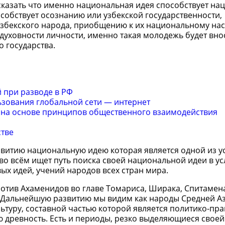
сказать что именно национальная идея способствует н
обствует осознанию или узбекской государственности,
узбекского народа, приобщению к их национальному нас
духовности личности, именно такая молодежь будет вно
о государства.
 при разводе в РФ
ьзования глобальной сети — интернет
на основе принципов общественного взаимодействия
стве
звитию национальную идею которая является одной из у
 во всём ищет путь поиска своей национальной идеи в у
ых идей, учений народов всех стран мира.
ротив Ахаменидов во главе Томариса, Ширака, Спитаме
 Дальнейшую развитию мы видим как народы Средней Аз
ьтуру, составной частью которой является политико-пр
ю древность. Есть и периоды, резко выделяющиеся своей