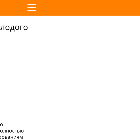
олодого
 о
полностью
ебованиям