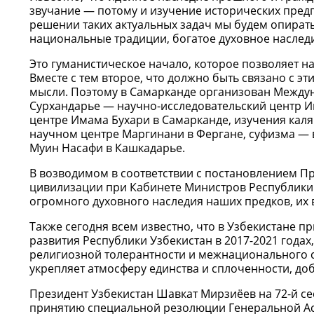
звучание — потому и изучение исторических предп
решении таких актуальных задач мы будем опират
национальные традиции, богатое духовное наслед
Это гуманистическое начало, которое позволяет н
Вместе с тем второе, что должно быть связано с э
мысли. Поэтому в Самарканде организован Междун
Сурхандарье — научно-исследовательский центр 
центре Имама Бухари в Самарканде, изучения кал
научном центре Маргинани в Фергане, суфизма — в
Муин Насафи в Кашкадарье.
В возводимом в соответствии с постановлением Пр
цивилизации при Кабинете Министров Республики 
огромного духовного наследия наших предков, их 
Также сегодня всем известно, что в Узбекистане 
развития Республики Узбекистан в 2017-2021 года
религиозной толерантности и межнационального с
укрепляет атмосферу единства и сплоченности, до
Президент Узбекистан Шавкат Мирзиёев на 72-й с
принятию специальной резолюции Генеральной Ас