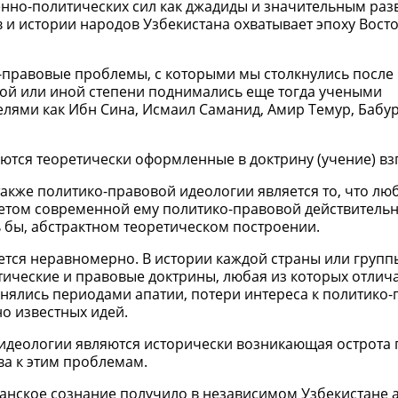
нно-политических сил как джадиды и значительным раз
 и истории народов Узбекистана охватывает эпоху Вост
о-правовые проблемы, с которыми мы столкнулись после
той или иной степени поднимались еще тогда учеными
лями как Ибн Сина, Исмаил Саманид, Амир Темур, Бабур,
тся теоретически оформленные в доктрину (учение) вз
кже политико-правовой идеологии является то, что лю
учетом современной ему политико-правовой действительн
ь бы, абстрактном теоретическом построении.
ется неравномерно. В истории каждой страны или групп
тические и правовые доктрины, любая из которых отлича
нялись периодами апатии, потери интереса к политико
о известных идей.
идеологии являются исторически возникающая острота
ва к этим проблемам.
данское сознание получило в независимом Узбекистане 