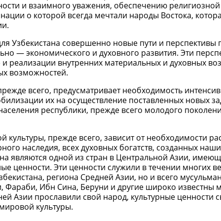
ности и взаимного уважения, обеспечению религиозной
ации о которой всегда мечтали народы Востока, котора
и.
ля Узбекистана совершенно новые пути и перспективы 
но — экономического и духовного развития. Эти персп
е и реализации внутренних материальных и духовных в
ых возможностей.
 прежде всего, предусматривает необходимость интенси
билизации их на осуществление поставленных новых за
населения республики, прежде всего молодого поколени
 культуры, прежде всего, зависит от необходимости р
рного наследия, всех духовных богатств, созданных наш
на являются одной из стран в Центральной Азии, имею
ые ценности. Эти ценности служили в течении многих ве
збекистана, региона Средней Азии, но и всего мусульма
ри, Фараби, Ибн Сина, Беруни и другие широко известны
дней Азии прославили свой народ, культурные ценности 
 мировой культуры.