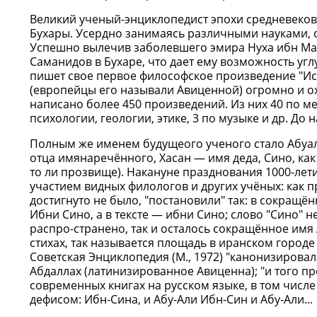
Великий ученый-энциклопедист эпохи средневековь
Бухары. Усердно занимаясь различными науками, о
Успешно вылечив заболевшего эмира Нуха ибн Ман
Саманидов в Бухаре, что дает ему возможность уг
пишет свое первое философское произведение "Ис
(европейцы его называли Авиценной) огромно и ох
написано более 450 произведений. Из них 40 по ме
психологии, геологии, этике, 3 по музыке и др. До 
Полным же именем будущеого ученого стало Абуал
отца имянаречённого, Хасан — имя деда, Сино, ка
то ли прозвище). Накануне празднования 1000-лет
участием видных филологов и других учёных: как 
достигнуто не было, "постановили" так: в сокращё
Ибни Сино, а в тексте — ибни Сино; слово "Сино" 
распро-странено, так и осталось сокращённое имя 
стихах, так называется площадь в иранском городе
Советская Энциклопедия (М., 1972) "канонизировал
Абдаллах (латинизированное Авиценна); "и того пр
современных книгах на русском языке, в том числе
дефисом: Ибн-Сина, и Абу-Али Ибн-Син и Абу-Али...