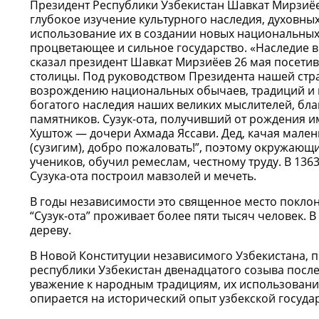
Президент Республики Узбекистан Шавкат Мирзиёев
глубокое изучение культурного наследия, духовн
использование их в создании новых национальных 
процветающее и сильное государство. «Наследие в
сказал президент Шавкат Мирзиёев 26 мая посетив
столицы. Под руководством Президента нашей стр
возрождению национальных обычаев, традиций и 
богатого наследия наших великих мыслителей, бла
памятников. Сузук-ота, получивший от рождения и
Хуштож — дочери Ахмада Яссави. Дед, качая мален
(сузигим), добро пожаловать!”, поэтому окружающи
учеников, обучил ремеслам, честному труду. В 136
Сузука-ота построил мавзолей и мечеть.
В годы независимости это священное место поклон
“Сузук-ота” проживает более пяти тысяч человек. 
дереву.
В Новой Конституции независимого Узбекистана, п
республики Узбекистан двенадцатого созыва после
уважение к народным традициям, их использование
опирается на исторический опыт узбекской госуда