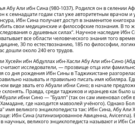
я Абу Али ибн Сина (980-1037). Родился он в селении А
н к семнадцати годам стал уже авторитетным врачом и 
сура, Ибн Сина получает доступ в знаменитое книгохр
лубить свои медицинские и философские познания. В то 
следования о душевных силах". Научное наследие Ибн 
ватывает все области человеческого знания того време
дицине, 30 по естествознанию, 185 по философии, логик
нас дошли около 240 его трудов.
и Хусейн ибн Абдуллах ибн-Хасли Абу Али ибн-Сино (Аб
к считают исследователи, — прозвище отца или фамильно
ия со дня рождения Ибн Сины в Таджикистане разгорелас
правильно называть и правильно писать имя юбиляра. Е
нном виде звать его Абуали ибни Сино; в начале предлож
не склонять. Правда, среди таджиков и иранцев как было
Абуали ибни Сино — "Буалп" (так он сам именовал себя 
 Хамадане, где находится мавзолей учёного). Однако Бо
а" имя великого энциклопедиста так: Ибн Сина, Абу Али 
още: Ибн Сина (латинизированное Авиценна, Avicenna). 
 в научных, великого энциклопедиста называют и Ибн Син