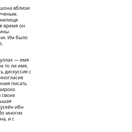
фшона вблизи
ученым.
анилище
же время он
Сины
ни. Им было
е,
дуллах — имя
е то ли имя,
ь дискуссия с
диногласие
ения писать
 широко
в своих
льшая
Хусейн ибн
Во многих
а, и с