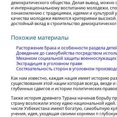
демократического общества. Делая вывод, можно 
и интернациональному воспитанию молодежи, спос
ознакомлению с традициями, идеями и культурой 
качества молодежи являются критериями высокой 
достойный вклад в строительство демократическог
Похожие материалы
Расторжение брака и особенности раздела детей
Доведение до самоубийства посредством испол
Механизм социальной защиты военнослужащих 
Экстрадиция в уголовном праве
Состязательность сторон в уголовном производ
Как нам известно, каждая нация имеет историю ра
существования этой нации которая всегда, везде и
глубинных сдвигов и истории политических-правов
Также история древнего Турана начинав борьбу п
страну возложили эпоху идею национальной идей.
числе Узбекистана имеют богатую, самобытную кул
учения, идея, уходящая своими корнями п глубоку