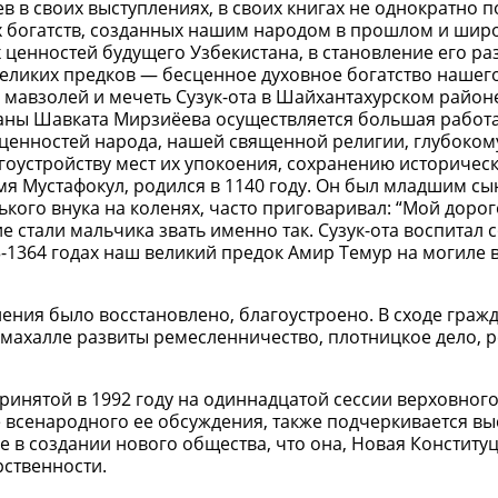
 в своих выступлениях, в своих книгах не однократно 
ых богатств, созданных нашим народом в прошлом и шир
ценностей будущего Узбекистана, в становление его ра
еликих предков — бесценное духовное богатство нашего
 мавзолей и мечеть Сузук-ота в Шайхантахурском райо
аны Шавката Мирзиёева осуществляется большая работ
ценностей народа, нашей священной религии, глубоком
гоустройству мест их упокоения, сохранению историчес
мя Мустафокул, родился в 1140 году. Он был младшим с
ького внука на коленях, часто приговаривал: “Мой доро
е стали мальчика звать именно так. Сузук-ота воспитал 
3-1364 годах наш великий предок Амир Темур на могиле 
ения было восстановлено, благоустроено. В сходе граж
В махалле развиты ремесленничество, плотницкое дело, 
ринятой в 1992 году на одиннадцатой сессии верховного
 всенародного ее обсуждения, также подчеркивается вы
 в создании нового общества, что она, Новая Конституц
рственности.