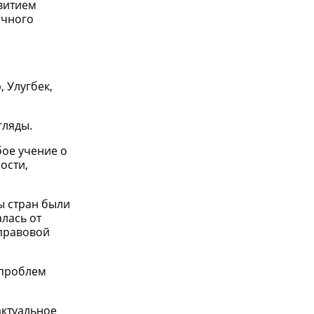
витием
очного
 Улугбек,
гляды.
бое учение о
ости,
ы стран были
лась от
-правовой
 проблем
актуальное