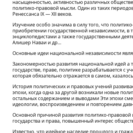
насыщенностью, активностью различных обществе
политико-правовой мысли. Один из таких периодов
Ренессанса IX — XII веков.
Изучение особо значима в силу того, что политик
приобретении государственной независимости, в 
энциклопедистами а также государственными деяте
Алишер Наваи и др…
Основные идеи национальной независимости являю
Закономерностью развития национальной идей а та
государстве, праве, политике разрабатывается с 
которая обязательно отражается в самом, казалос
История политических и правовых учений развива
эпохи, когда одна за другой возникали новые поли
остальных содержанием и выводами Эти эпохи сме
идеологии, воспроизведением и повторением давн
Основной причиной развития политико-правовой 
государства и права, повышенный интерес общест
Известно, что идейное наследие прошлого и граж