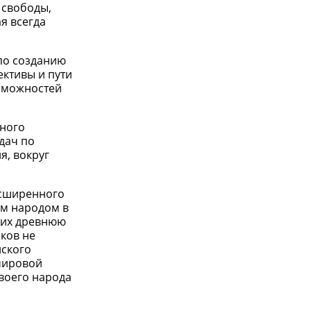
 свободы,
я всегда
по созданию
ективы и пути
озможностей
вного
дач по
я, вокруг
асширенного
им народом в
щих древнюю
ков не
нского
 мировой
своего народа