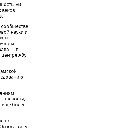
ность. «В
 веков
в.
 сообществе.
овой науки и
и, в
аучном
рава — в
 центре Абу
ламской
следованию
лениям
зопасности,
а еще более
ие по
 Основной ее