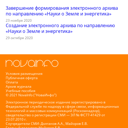
Завершение формирования электронного архива
по направлению «Науки о Земле и энергетика»
23 ноября 2020
Создание электронного архива по направлению
«Науки о Земле и энергетика»
29 октября 2020
Условия размещения
Публичная оферта
Оплата
Архив журнала
Учебные пособия
© 2021 NovaInfo ("НоваИнфо")
Электронное периодическое издание зарегистрировано в
Федеральной службе по надзору в сфере связи, информационных
технологий и массовых коммуникаций (Роскомнадзор),
свидетельство о регистрации СМИ — ЭЛ № ФС77-41429 от
23.07.2010 г.
Соучредители СМИ: Долганов А.А., Майоров Е.В.
Главный редактор: Майоров Е.В